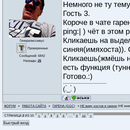
Немного не ту тему
Гость 3.
Короче в чате гарен
ping:| ) чёт в этом 
Кликаешь на выдел
Генералиссимус
синяя(имяхоста)). 
Проверенные
Сообщений:
6842
Кликаешь(жмёшь на
Награды:
25
есть функция (тун
Готово.:)
(.́_.̀ )
ФОРУМ
»
РАБОТА САЙТА
»
ГАРЕНА (GGC)
»
НЕ вижу хостов в гарене
(НЕ виж
СТРАНИЦА
2
ИЗ
10
«
1
2
3
4
…
9
10
»