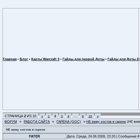
Главная
•
Блог
•
Карты Warcraft 3
•
Гайды для первой Доты
•
Гайды для Доты 2
СТРАНИЦА
2
ИЗ
10
«
1
2
3
4
…
9
10
»
ФОРУМ
»
РАБОТА САЙТА
»
ГАРЕНА (GGC)
»
НЕ вижу хостов в гарене
(НЕ виж
НЕ вижу хостов в гарене
FATER
Дата: Среда, 24.06.2009, 23:20 | Сообщение 