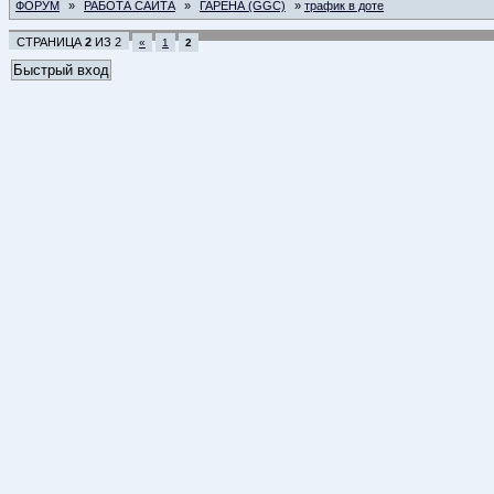
ФОРУМ
»
РАБОТА САЙТА
»
ГАРЕНА (GGC)
»
трафик в доте
СТРАНИЦА
2
ИЗ
2
«
1
2