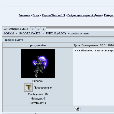
Главная
•
Блог
•
Карты Warcraft 3
•
Гайды для первой Доты
•
Гайды 
СТРАНИЦА
2
ИЗ
2
«
1
2
ФОРУМ
»
РАБОТА САЙТА
»
ГАРЕНА (GGC)
»
трафик в доте
трафик в доте
progressive
Дата: Понедельник, 20.01.2014
а на айкапе есть типа сервер
Рядовой
Проверенные
Сообщений:
16
Награды:
0
Репутация:
1