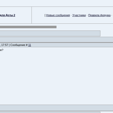
для Доты 2
[
Новые сообщения
·
Участники
·
Правила форума
·
, 17:57 | Сообщение #
11
ов?