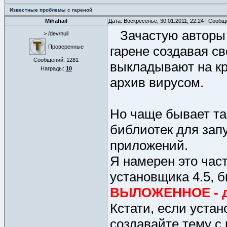
Известные проблемы с гареной
Mihahail
Дата: Воскресенье, 30.01.2011, 22:24 | Сооб
Зачастую авторы 
> /dev/null
Проверенные
гарене создавая с
Сообщений:
1281
выкладывают на к
Награды:
10
архив вирусом.
Но чаще бывает та
библиотек для зап
приложений.
Я намерен это час
установщика 4.5, б
ВЫЛОЖЕННОЕ - д
Кстати, если устан
создавайте тему с