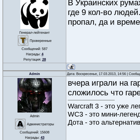
В Украинских румах
где 9 кол-во людей
пропал, да и време
Генерал-лейтенант
Проверенные
Сообщений:
587
Награды:
4
Репутация:
28
Admin
Дата: Воскресенье, 17.03.2013, 14:56 | Сооб
вчера играли на г
сложилось что гар
Warcraft 3 - это уже л
WC3 - это мини-леген
Admin
Дота - это альтернати
Администраторы
Сообщений:
15608
Награды:
43