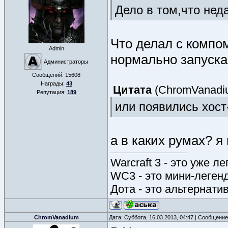
Дело в том,что нед
Что делал с компо
Admin
нормально запуск
Администраторы
Сообщений:
15608
Награды:
43
Цитата
(
ChromVanadi
Репутация:
189
или появились хост
а в каких румах? я
Warcraft 3 - это уже л
WC3 - это мини-леген
Дота - это альтернати
ChromVanadium
Дата: Суббота, 16.03.2013, 04:47 | Сообщени