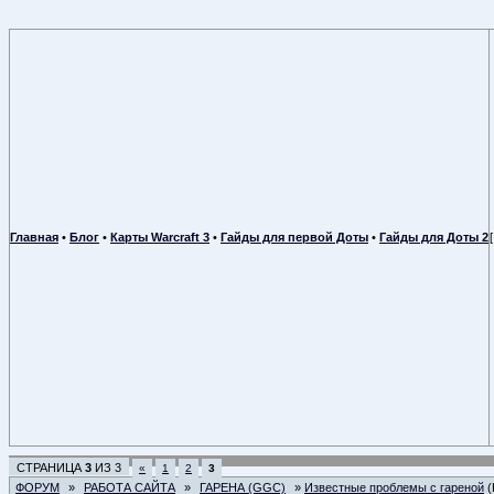
Главная
•
Блог
•
Карты Warcraft 3
•
Гайды для первой Доты
•
Гайды для Доты 2
СТРАНИЦА
3
ИЗ
3
«
1
2
3
ФОРУМ
»
РАБОТА САЙТА
»
ГАРЕНА (GGC)
»
Известные проблемы с гареной
(