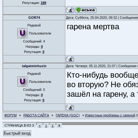
Репутация:
189
GOR74
Дата: Суббота, 25.04.2020, 09:32 | Сообщени
гарена мертва
Рядовой
Пользователи
Сообщений:
4
Награды:
0
Репутация:
0
talgatminhuzin
Дата: Четверг, 05.11.2020, 21:07 | Сообщение
Кто-нибудь вообще
Рядовой
Пользователи
во вторую? Не обяз
Сообщений:
5
зашёл на гарену, а
Награды:
0
Репутация:
0
ФОРУМ
»
РАБОТА САЙТА
»
ГАРЕНА (GGC)
»
Известные проблемы с гареной
(
СТРАНИЦА
3
ИЗ
3
«
1
2
3