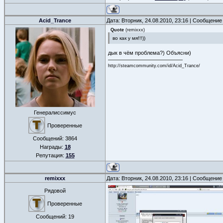
Acid_Trance
Дата: Вторник, 24.08.2010, 23:16 | Сообщение
Quote
(
remixxx
)
во как у мя!!!))
дык в чём проблема?) Объясни)
http://steamcommunity.com/id/Acid_Trance/
Генералиссимус
Проверенные
Сообщений:
3864
Награды:
18
Репутация:
155
remixxx
Дата: Вторник, 24.08.2010, 23:16 | Сообщение
Рядовой
Проверенные
Сообщений:
19