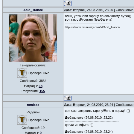
Acid_Trance
Дата: Вторник, 24.08.2010, 23:20 | Сообщение
блин, установи гарену по обычному пути)))
вот так c:/Program files/Garena)
http://steamcommunity.com/id/Acid_Trance/
Генералиссимус
Проверенные
Сообщений:
3864
Награды:
18
Репутация:
155
remixxx
Дата: Вторник, 24.08.2010, 23:24 | Сообщение
вот как настроить гарену!!!ппц я нерад!!!(((
Рядовой
Добавлено
(24.08.2010, 23:22)
Проверенные
---------------------------------------------
делал и нифига!!!))
Сообщений:
19
Добавлено
(24.08.2010, 23:24)
Награды:
0