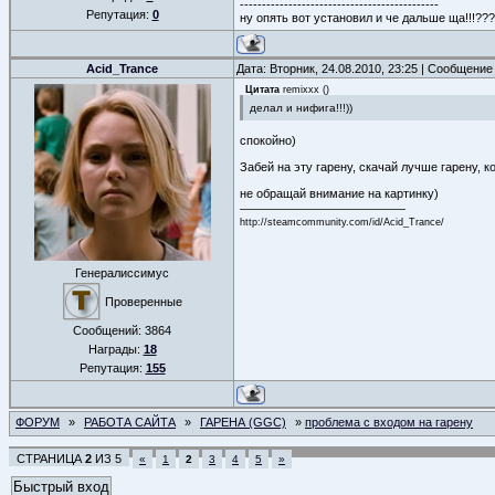
---------------------------------------------
Репутация:
0
ну опять вот установил и че дальше ща!!!???
Acid_Trance
Дата: Вторник, 24.08.2010, 23:25 | Сообщение
Цитата
remixxx
(
)
делал и нифига!!!))
cпокойно)
Забей на эту гарену, скачай лучше гарену,
не обращай внимание на картинку)
http://steamcommunity.com/id/Acid_Trance/
Генералиссимус
Проверенные
Сообщений:
3864
Награды:
18
Репутация:
155
ФОРУМ
»
РАБОТА САЙТА
»
ГАРЕНА (GGC)
»
проблема с входом на гарену
СТРАНИЦА
2
ИЗ
5
«
1
2
3
4
5
»