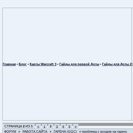
Главная
•
Блог
•
Карты Warcraft 3
•
Гайды для первой Доты
•
Гайды для Доты 2
СТРАНИЦА
2
ИЗ
5
«
1
2
3
4
5
»
ФОРУМ
»
РАБОТА САЙТА
»
ГАРЕНА (GGC)
»
проблема с входом на гарену