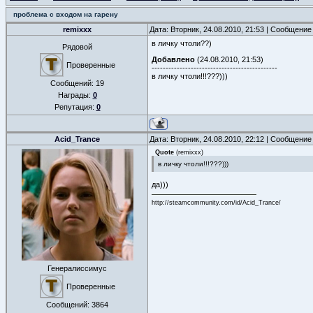
проблема с входом на гарену
remixxx
Дата: Вторник, 24.08.2010, 21:53 | Сообщение
в личку чтоли??)
Рядовой
Добавлено
(24.08.2010, 21:53)
Проверенные
---------------------------------------------
в личку чтоли!!!???)))
Сообщений:
19
Награды:
0
Репутация:
0
Acid_Trance
Дата: Вторник, 24.08.2010, 22:12 | Сообщение
Quote
(
remixxx
)
в личку чтоли!!!???)))
да)))
http://steamcommunity.com/id/Acid_Trance/
Генералиссимус
Проверенные
Сообщений:
3864