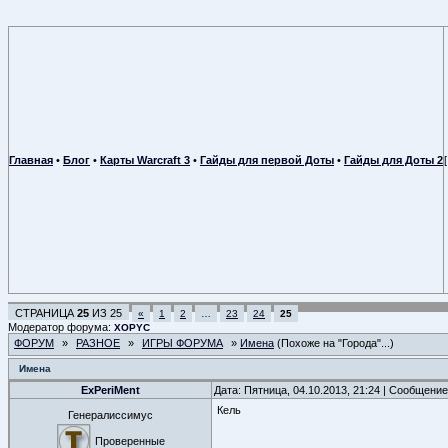
Главная
•
Блог
•
Карты Warcraft 3
•
Гайды для первой Доты
•
Гайды для Доты 2
СТРАНИЦА
25
ИЗ
25
«
1
2
…
23
24
25
Модератор форума:
XOPYC
ФОРУМ
»
РАЗНОЕ
»
ИГРЫ ФОРУМА
»
Имена
(Похоже на "Города"...)
Имена
ExPeriMent
Дата: Пятница, 04.10.2013, 21:24 | Сообщени
Кель
Генералиссимус
Проверенные