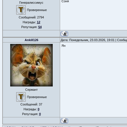
Соня
Генералиссимус
Проверенные
Сообщений:
2794
Награды:
12
Репутация:
54
Ankill126
Дата: Понедельник, 23.03.2026, 19:01 | Сооб
Ян
Сержант
Проверенные
Сообщений:
37
Награды:
0
Репутация:
0