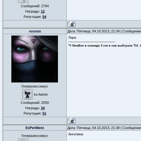
Сообщений:
2794
Награды:
12
Репутация:
54
russsix
Дата: Пятница, 04.10.2013, 21:34 | Сообщени
Лара
"У NewBee в команде 3 гея и они выйграли TI4. 
Генералиссимус
ko Admin
Сообщений:
2559
Награды:
34
Репутация:
51
ExPeriMent
Дата: Пятница, 04.10.2013, 21:38 | Сообщени
Ангелина
Генералиссимус