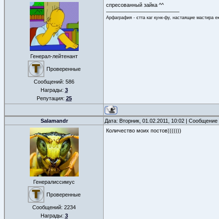
спресованный зайка ^^
Арфаграфия - єтта каг кунк-фу, настаящие мастира е
Генерал-лейтенант
Проверенные
Сообщений:
586
Награды:
3
Репутация:
25
Salamandr
Дата: Вторник, 01.02.2011, 10:02 | Сообщение
Количество моих постов)))))))
Генералиссимус
Проверенные
Сообщений:
2234
Награды:
3