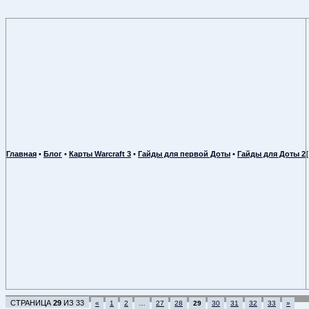
Главная
•
Блог
•
Карты Warcraft 3
•
Гайды для первой Доты
•
Гайды для Доты 2
СТРАНИЦА
29
ИЗ
33
«
1
2
…
27
28
29
30
31
32
33
»