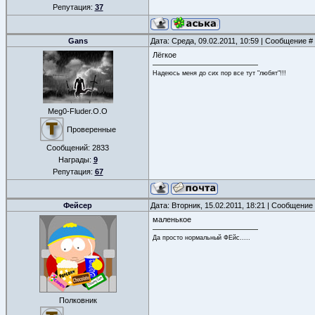
Репутация:
37
Gans
Дата: Среда, 09.02.2011, 10:59 | Сообщение #
Лёгкое
Надеюсь меня до сих пор все тут "любят"!!!
Meg0-Fluder.O.O
Проверенные
Сообщений:
2833
Награды:
9
Репутация:
67
Фейсер
Дата: Вторник, 15.02.2011, 18:21 | Сообщение
маленькое
Да просто нормальный ФЕйс.....
Полковник