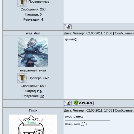
Проверенные
Сообщений:
203
Награды:
0
Репутация:
4
was_don
Дата: Четверг, 02.06.2011, 12:00 | Сообщение
деньги)))
Генерал-лейтенант
Проверенные
Сообщений:
680
Награды:
4
Репутация:
32
Timix
Дата: Четверг, 02.06.2011, 17:05 | Сообщение
иностранец
Gosu - окей (.́_.̀ )