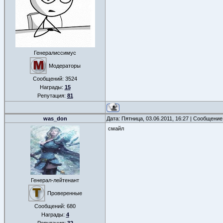
Генералиссимус
Модераторы
Сообщений:
3524
Награды:
15
Репутация:
81
was_don
Дата: Пятница, 03.06.2011, 16:27 | Сообщени
смайл
Генерал-лейтенант
Проверенные
Сообщений:
680
Награды:
4