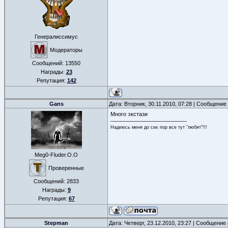
Генералиссимус
Модераторы
Сообщений:
13550
Награды:
23
Репутация:
142
Gans
Дата: Вторник, 30.11.2010, 07:28 | Сообщение
Много экстази
Надеюсь меня до сих пор все тут "любят"!!!
Meg0-Fluder.O.O
Проверенные
Сообщений:
2833
Награды:
9
Репутация:
67
Stepman
Дата: Четверг, 23.12.2010, 23:27 | Сообщение