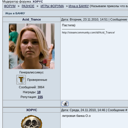
Модератор форума:
XOPYC
ФОРУМ
»
РАЗНОЕ
»
ИГРЫ ФОРУМА
»
Игра в БАНКУ
(Называем приколы что вл
Игра в БАНКУ
Acid_Trance
Дата: Вторник, 23.11.2010, 14:51 | Сообщение
Пастила)
http://steamcommunity.com/id/Acid_Trance/
Генералиссимус
Проверенные
Сообщений:
3864
Награды:
18
Репутация:
155
XOPYC
Дата: Среда, 24.11.2010, 14:46 | Сообщение #
литровая банка О.о