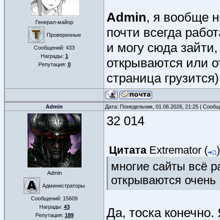
Admin
, я вообще н
Генерал-майор
почти всегда рабо
Проверенные
и могу сюда зайти,
Сообщений:
433
Награды:
1
открываются или о
Репутация:
0
страница грузится)
Admin
Дата: Понедельник, 01.06.2026, 21:25 | Сооб
32 014
Цитата
Extremator
(
)
многие сайты всё р
Admin
открываются очень
Администраторы
Сообщений:
15609
Награды:
43
Да, тоска конечно.
Репутация:
189