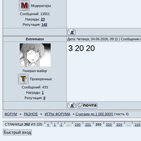
Модераторы
Сообщений:
13551
Награды:
23
Репутация:
142
Extremator
Дата: Четверг, 04.06.2026, 09:11 | Сообщение
3 20 20
Генерал-майор
Проверенные
Сообщений:
433
Награды:
1
Репутация:
0
ФОРУМ
»
РАЗНОЕ
»
ИГРЫ ФОРУМА
»
Считаем до 1 000 000!!!
(часть 4)
СТРАНИЦА
202
ИЗ
220
«
1
2
…
200
201
202
203
204
…
219
»