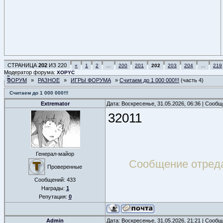
СТРАНИЦА
202
ИЗ
220
«
1
2
…
200
201
202
203
204
…
219
Модератор форума:
XOPYC
»
ФОРУМ
»
РАЗНОЕ
»
ИГРЫ ФОРУМА
»
Считаем до 1 000 000!!!
(часть 4)
Считаем до 1 000 000!!!
Extremator
Дата: Воскресенье, 31.05.2026, 06:36 | Сооб
32011
Генерал-майор
Сообщение отред
Проверенные
Сообщений:
433
Награды:
1
Репутация:
0
Admin
Дата: Воскресенье, 31.05.2026, 21:21 | Сооб