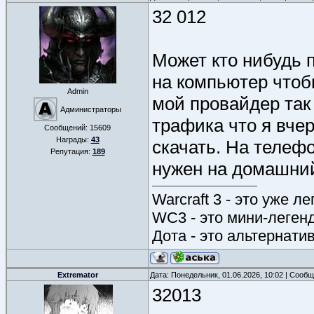
32 012
Может кто нибудь 
на компьютер чтоб
Admin
мой провайдер так
Администраторы
трафика что я вчер
Сообщений:
15609
Награды:
43
скачать. На телефо
Репутация:
189
нужен на домашни
Warcraft 3 - это уже л
WC3 - это мини-леген
Дота - это альтернати
Extremator
Дата: Понедельник, 01.06.2026, 10:02 | Сооб
32013