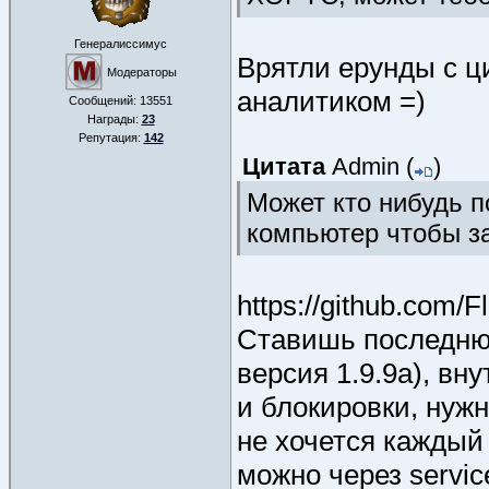
Генералиссимус
Врятли ерунды с ц
Модераторы
аналитиком =)
Сообщений:
13551
Награды:
23
Репутация:
142
Цитата
Admin
(
)
Может кто нибудь п
компьютер чтобы з
https://github.com/
Ставишь последню
версия 1.9.9a), вн
и блокировки, нужн
не хочется каждый 
можно через servic