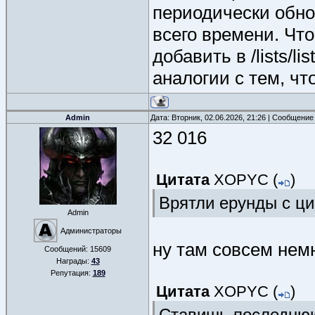
периодически обнов
всего времени. Чт
добавить в /lists/lis
аналогии с тем, что
Admin
Дата: Вторник, 02.06.2026, 21:26 | Сообщение
32 016
Цитата
XOPYC
(
)
Врятли ерунды с ц
Admin
Администраторы
ну там совсем немн
Сообщений:
15609
Награды:
43
Репутация:
189
Цитата
XOPYC
(
)
Ставишь последнюю