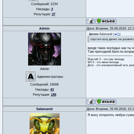
Сообщений:
2234
Награды:
3
Репутация:
37
Admin
Дата: Вторник, 25.09.2018, 22
Цитата
Salamandr
(
)
спустил кучу денег на развле
вроде таких молодых как ты н
Там проходной балл по возрас
Warcraft 3 - это уже легенда
WC3 - это мини-легенда
Дота - это альтернативный путь ра
Admin
Администраторы
Сообщений:
15608
Награды:
43
Репутация:
189
Salamandr
Дата: Вторник, 25.09.2018, 22
Я могу потратить любую сумм