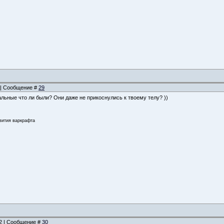
2 | Сообщение #
29
альные что ли были? Они даже не прикоснулись к твоему телу? ))
звития варкрафта
12 | Сообщение #
30