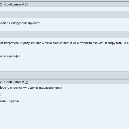
:42 | Сообщение #
25
собой в Белоруссию привез?
нег потратить? Вроде сейчас можно любые песни из интернета скачать и загрузить на 
звития варкрафта
:02 | Сообщение #
26
 Просто спустил кучу денег на развлечения
)
-------
дома. Скучаю