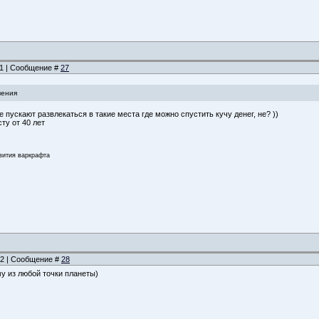
:11 | Сообщение #
27
чения
е пускают развлекаться в такие места где можно спустить кучу денег, не? ))
ту от 40 лет
звития варкрафта
:12 | Сообщение #
28
у из любой точки планеты)