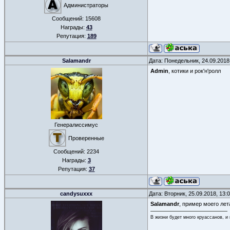
Администраторы
Сообщений:
15608
Награды:
43
Репутация:
189
Salamandr
Дата: Понедельник, 24.09.2018
Admin
, котики и рок'н'ролл
Генералиссимус
Проверенные
Сообщений:
2234
Награды:
3
Репутация:
37
candysuxxx
Дата: Вторник, 25.09.2018, 13
Salamandr
, пример моего лет
В жизни будет много круассанов, и