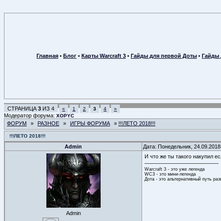
Главная
•
Блог
•
Карты Warcraft 3
•
Гайды для первой Доты
•
Гайды 
СТРАНИЦА
3
ИЗ
4
«
1
2
3
4
»
Модератор форума:
XOPYC
ФОРУМ
»
РАЗНОЕ
»
ИГРЫ ФОРУМА
»
!!!ЛЕТО 2018!!!
!!!ЛЕТО 2018!!!
Admin
Дата: Понедельник, 24.09.2018
И что же ты такого накупил е
Warcraft 3 - это уже легенда
WC3 - это мини-легенда
Дота - это альтернативный путь ра
Admin