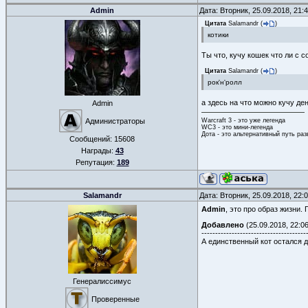
Admin
Дата: Вторник, 25.09.2018, 21
Цитата
Salamandr
(
)
котики
Ты что, кучу кошек что ли с 
Цитата
Salamandr
(
)
рок'н'ролл
а здесь на что можно кучу де
Admin
Warcraft 3 - это уже легенда
Администраторы
WC3 - это мини-легенда
Дота - это альтернативный путь ра
Сообщений:
15608
Награды:
43
Репутация:
189
Salamandr
Дата: Вторник, 25.09.2018, 22
Admin
, это про образ жизни.
Добавлено
(25.09.2018, 22:06
--------------------------------------
А единственный кот остался 
Генералиссимус
Проверенные