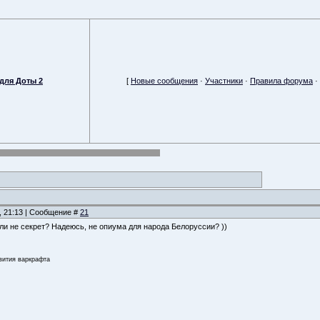
для Доты 2
[
Новые сообщения
·
Участники
·
Правила форума
·
, 21:13 | Сообщение #
21
сли не секрет? Надеюсь, не опиума для народа Белоруссии? ))
звития варкрафта