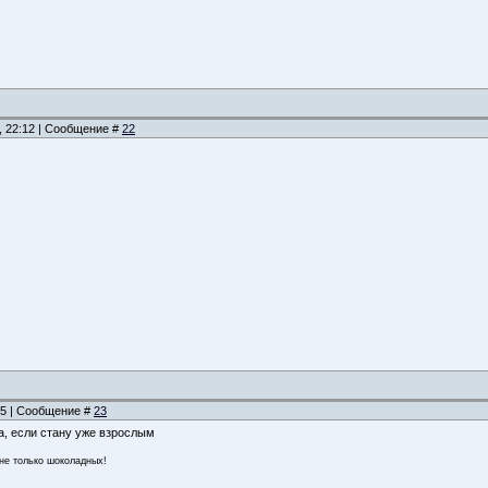
, 22:12 | Сообщение #
22
:05 | Сообщение #
23
а, если стану уже взрослым
 не только шоколадных!