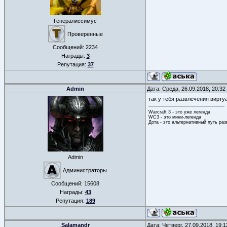
Генералиссимус
Проверенные
Сообщений:
2234
Награды:
3
Репутация:
37
Admin
Дата: Среда, 26.09.2018, 20:3
так у тебя развлечения вирту
Warcraft 3 - это уже легенда
WC3 - это мини-легенда
Дота - это альтернативный путь ра
Admin
Администраторы
Сообщений:
15608
Награды:
43
Репутация:
189
Salamandr
Дата: Четверг, 27.09.2018, 19: