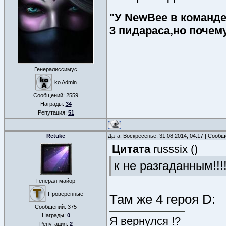
"У NewBee в команде 
3 пидараса,но почем
Генералиссимус
ko Admin
Сообщений:
2559
Награды:
34
Репутация:
51
Retuke
Дата: Воскресенье, 31.08.2014, 04:17 | Сооб
Цитата
russsix
(
)
к не разгаданным!!!
Генерал-майор
Проверенные
Там же 4 героя D:
Сообщений:
375
Награды:
0
Я вернулся !?
Репутация:
2