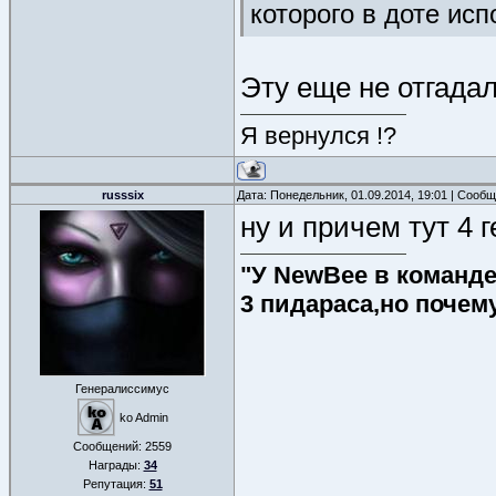
которого в доте исп
Эту еще не отгада
Я вернулся !?
russsix
Дата: Понедельник, 01.09.2014, 19:01 | Сооб
ну и причем тут 4 
"У NewBee в команде 
3 пидараса,но почем
Генералиссимус
ko Admin
Сообщений:
2559
Награды:
34
Репутация:
51