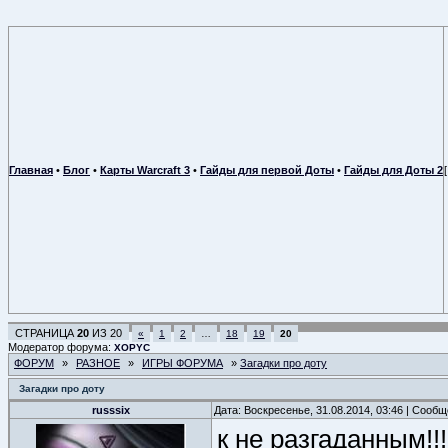
Главная
•
Блог
•
Карты Warcraft 3
•
Гайды для первой Доты
•
Гайды для Доты 2
СТРАНИЦА
20
ИЗ
20
«
1
2
…
18
19
20
Модератор форума:
XOPYC
ФОРУМ
»
РАЗНОЕ
»
ИГРЫ ФОРУМА
»
Загадки про доту
Загадки про доту
russsix
Дата: Воскресенье, 31.08.2014, 03:46 | Сооб
к не разгаданным!!!