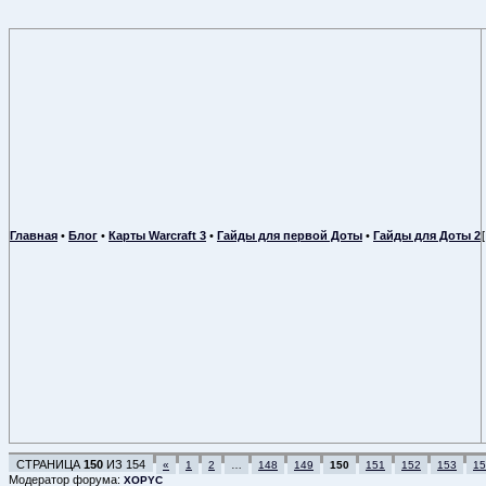
Главная
•
Блог
•
Карты Warcraft 3
•
Гайды для первой Доты
•
Гайды для Доты 2
СТРАНИЦА
150
ИЗ
154
«
1
2
…
148
149
150
151
152
153
15
Модератор форума:
XOPYC