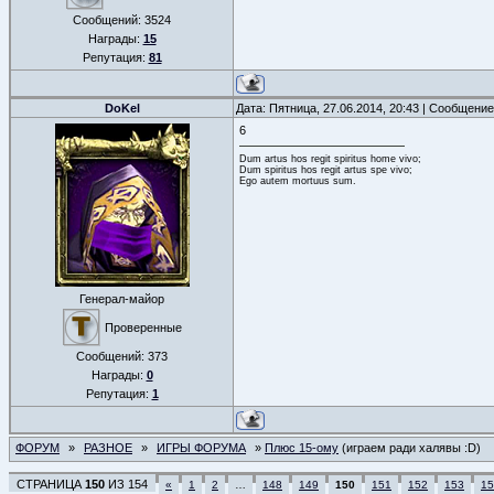
Сообщений:
3524
Награды:
15
Репутация:
81
DoKel
Дата: Пятница, 27.06.2014, 20:43 | Сообщени
6
Dum artus hos regit spiritus home vivo;
Dum spiritus hos regit artus spe vivo;
Ego autem mortuus sum.
Генерал-майор
Проверенные
Сообщений:
373
Награды:
0
Репутация:
1
ФОРУМ
»
РАЗНОЕ
»
ИГРЫ ФОРУМА
»
Плюс 15-ому
(играем ради халявы :D)
СТРАНИЦА
150
ИЗ
154
«
1
2
…
148
149
150
151
152
153
15