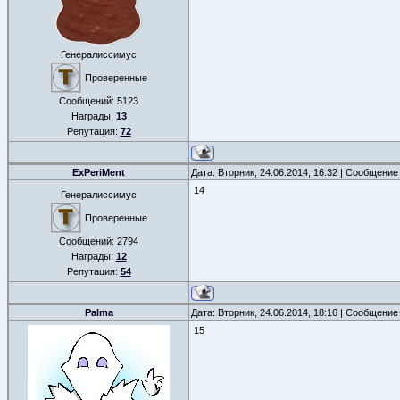
Генералиссимус
Проверенные
Сообщений:
5123
Награды:
13
Репутация:
72
ExPeriMent
Дата: Вторник, 24.06.2014, 16:32 | Сообщение
14
Генералиссимус
Проверенные
Сообщений:
2794
Награды:
12
Репутация:
54
Palma
Дата: Вторник, 24.06.2014, 18:16 | Сообщение
15