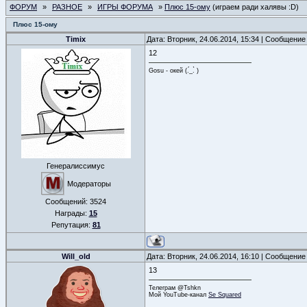
ФОРУМ
»
РАЗНОЕ
»
ИГРЫ ФОРУМА
»
Плюс 15-ому
(играем ради халявы :D)
Плюс 15-ому
Timix
Дата: Вторник, 24.06.2014, 15:34 | Сообщение
12
Gosu - окей (.́_.̀ )
Генералиссимус
Модераторы
Сообщений:
3524
Награды:
15
Репутация:
81
Will_old
Дата: Вторник, 24.06.2014, 16:10 | Сообщение
13
Телеграм @Tshkn
Мой YouTube-канал
Se Squared