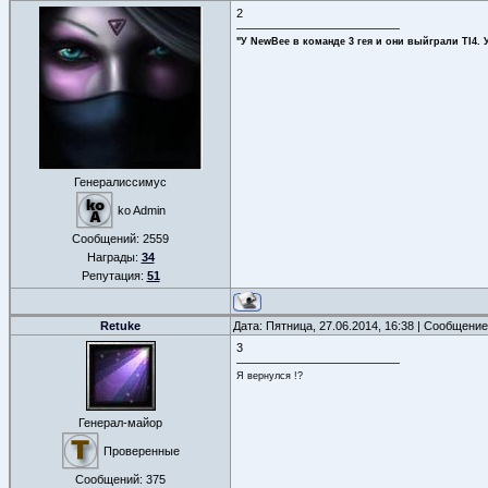
2
"У NewBee в команде 3 гея и они выйграли TI4. 
Генералиссимус
ko Admin
Сообщений:
2559
Награды:
34
Репутация:
51
Retuke
Дата: Пятница, 27.06.2014, 16:38 | Сообщени
3
Я вернулся !?
Генерал-майор
Проверенные
Сообщений:
375