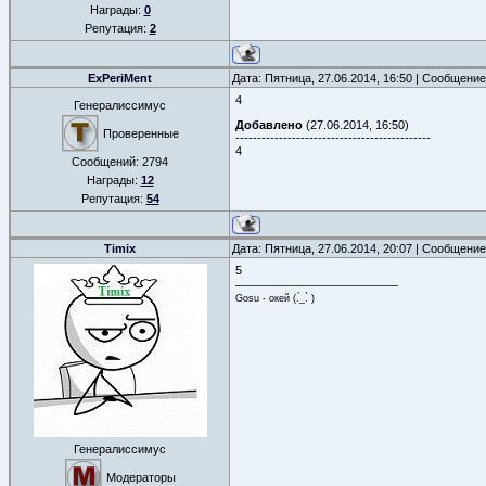
Награды:
0
Репутация:
2
ExPeriMent
Дата: Пятница, 27.06.2014, 16:50 | Сообщени
4
Генералиссимус
Добавлено
(27.06.2014, 16:50)
Проверенные
---------------------------------------------
4
Сообщений:
2794
Награды:
12
Репутация:
54
Timix
Дата: Пятница, 27.06.2014, 20:07 | Сообщени
5
Gosu - окей (.́_.̀ )
Генералиссимус
Модераторы