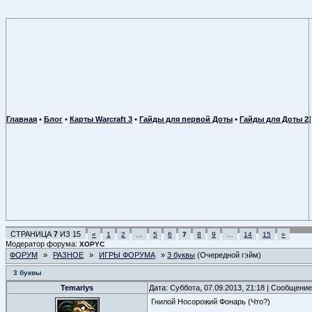
Главная
•
Блог
•
Карты Warcraft 3
•
Гайды для первой Доты
•
Гайды для Доты 2
СТРАНИЦА
7
ИЗ
15
«
1
2
…
5
6
7
8
9
…
14
15
»
Модератор форума:
XOPYC
ФОРУМ
»
РАЗНОЕ
»
ИГРЫ ФОРУМА
»
3 буквы
(Очередной гэйм)
3 буквы
Temariys
Дата: Суббота, 07.09.2013, 21:18 | Сообщени
Гнилой Носорожий Фонарь (Что?)