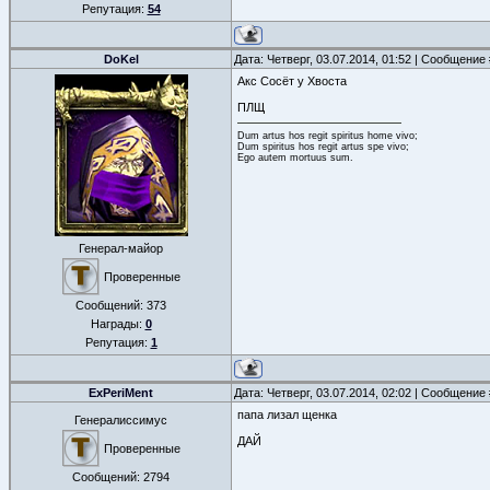
Репутация:
54
DoKel
Дата: Четверг, 03.07.2014, 01:52 | Сообщение
Акс Сосёт у Хвоста
ПЛЩ
Dum artus hos regit spiritus home vivo;
Dum spiritus hos regit artus spe vivo;
Ego autem mortuus sum.
Генерал-майор
Проверенные
Сообщений:
373
Награды:
0
Репутация:
1
ExPeriMent
Дата: Четверг, 03.07.2014, 02:02 | Сообщение
папа лизал щенка
Генералиссимус
ДАЙ
Проверенные
Сообщений:
2794