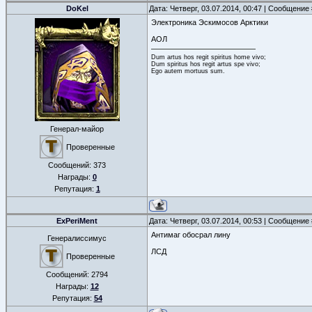
DoKel
Дата: Четверг, 03.07.2014, 00:47 | Сообщение
Электроника Эскимосов Арктики
АОЛ
Dum artus hos regit spiritus home vivo;
Dum spiritus hos regit artus spe vivo;
Ego autem mortuus sum.
Генерал-майор
Проверенные
Сообщений:
373
Награды:
0
Репутация:
1
ExPeriMent
Дата: Четверг, 03.07.2014, 00:53 | Сообщение
Антимаг обосрал лину
Генералиссимус
ЛСД
Проверенные
Сообщений:
2794
Награды:
12
Репутация:
54