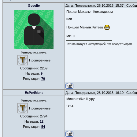
Goodie
Дата: Понедельник, 28.10.2013, 15:37 | Сооб
Пошел Михалыч Командиром
или
Пришел Маньяк Китаец
МИШ
Тот кто владеет информацией, тот владеет миром.
Генералиссимус
Проверенные
Сообщений:
2259
Награды:
9
Репутация:
70
ExPeriMent
Дата: Понедельник, 28.10.2013, 16:10 | Сооб
Миша избил Шуру
Генералиссимус
ЭЭА
Проверенные
Сообщений:
2794
Награды:
12
Репутация:
54