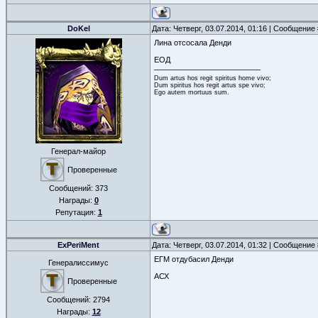
DoKel
Дата: Четверг, 03.07.2014, 01:16 | Сообщение
Лина отсосала Денди
ЕОД
Dum artus hos regit spiritus home vivo;
Dum spiritus hos regit artus spe vivo;
Ego autem mortuus sum.
Генерал-майор
Проверенные
Сообщений:
373
Награды:
0
Репутация:
1
ExPeriMent
Дата: Четверг, 03.07.2014, 01:32 | Сообщение
ЕГМ отдубасил Денди
Генералиссимус
АСХ
Проверенные
Сообщений:
2794
Награды:
12