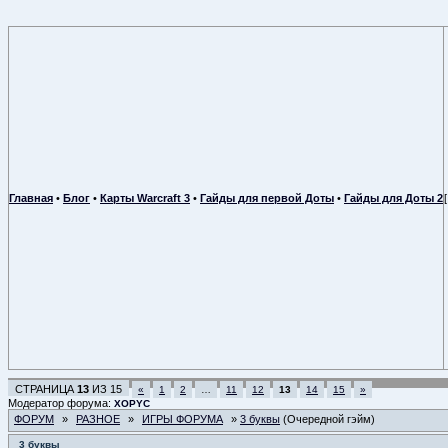
Главная
•
Блог
•
Карты Warcraft 3
•
Гайды для первой Доты
•
Гайды для Доты 2
СТРАНИЦА
13
ИЗ
15
«
1
2
…
11
12
13
14
15
»
Модератор форума:
XOPYC
ФОРУМ
»
РАЗНОЕ
»
ИГРЫ ФОРУМА
»
3 буквы
(Очередной гэйм)
3 буквы