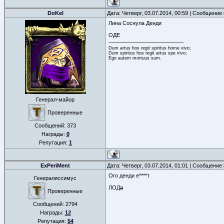
DoKel
Дата: Четверг, 03.07.2014, 00:59 | Сообщение
Лина Соснула Денди
ОДЕ
Dum artus hos regit spiritus home vivo;
Dum spiritus hos regit artus spe vivo;
Ego autem mortuus sum.
Генерал-майор
Проверенные
Сообщений:
373
Награды:
0
Репутация:
1
ExPeriMent
Дата: Четверг, 03.07.2014, 01:01 | Сообщение
Ого денди е****т
Генералиссимус
ЛОД
а
Проверенные
Сообщений:
2794
Награды:
12
Репутация:
54