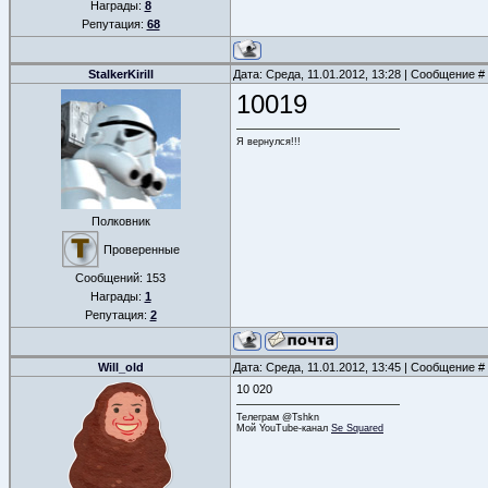
Награды:
8
Репутация:
68
StalkerKirill
Дата: Среда, 11.01.2012, 13:28 | Сообщение #
10019
Я вернулся!!!
Полковник
Проверенные
Сообщений:
153
Награды:
1
Репутация:
2
Will_old
Дата: Среда, 11.01.2012, 13:45 | Сообщение #
10 020
Телеграм @Tshkn
Мой YouTube-канал
Se Squared