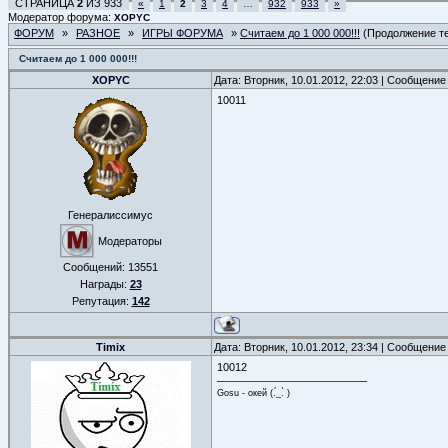
СТРАНИЦА
2
ИЗ
933
«
1
2
3
4
…
932
933
»
Модератор форума:
XOPYC
ФОРУМ
»
РАЗНОЕ
»
ИГРЫ ФОРУМА
»
Считаем до 1 000 000!!!
(Продолжение те
Считаем до 1 000 000!!!
XOPYC
Дата: Вторник, 10.01.2012, 22:03 | Сообщение
10011
Генералиссимус
Модераторы
Сообщений:
13551
Награды:
23
Репутация:
142
Timix
Дата: Вторник, 10.01.2012, 23:34 | Сообщение
10012
Gosu - окей (.́_.̀ )