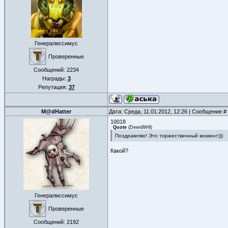
Генералиссимус
Проверенные
Сообщений:
2234
Награды:
3
Репутация:
37
M@dHatter
Дата: Среда, 11.01.2012, 12:26 | Сообщение #
10018
Quote
(
DewidWill
)
Поздравляю! Это торжественный момент)))
Какой?
Генералиссимус
Проверенные
Сообщений:
2192