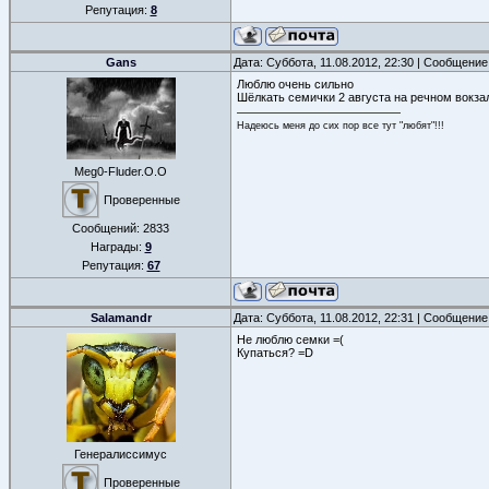
Репутация:
8
Gans
Дата: Суббота, 11.08.2012, 22:30 | Сообщени
Люблю очень сильно
Шёлкать семички 2 августа на речном вокза
Надеюсь меня до сих пор все тут "любят"!!!
Meg0-Fluder.O.O
Проверенные
Сообщений:
2833
Награды:
9
Репутация:
67
Salamandr
Дата: Суббота, 11.08.2012, 22:31 | Сообщени
Не люблю семки =(
Купаться? =D
Генералиссимус
Проверенные