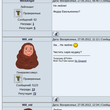
WindAnger
Дата: Воскресенье, 27.05.2012, 06:40 | Сооб
Не люблю!
Лейтенант
Федор Емельяненко?
Проверенные
Сообщений:
62
Награды:
1
Репутация:
5
Will_old
Дата: Воскресенье, 27.05.2012, 11:12 | Сооб
Хм... Не люблю
Чистить харю мудаку?
Телеграм @Tshkn
Мой YouTube-канал
Se Squared
Генералиссимус
Проверенные
Сообщений:
5123
Награды:
13
Репутация:
72
Will_old
Дата: Воскресенье, 27.05.2012, 12:34 | Сооб
Люблю.