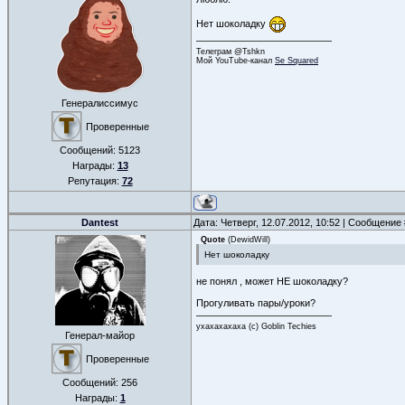
Нет шоколадку
Телеграм @Tshkn
Мой YouTube-канал
Se Squared
Генералиссимус
Проверенные
Сообщений:
5123
Награды:
13
Репутация:
72
Dantest
Дата: Четверг, 12.07.2012, 10:52 | Сообщение
Quote
(
DewidWill
)
Нет шоколадку
не понял , может НЕ шоколадку?
Прогуливать пары/уроки?
ухахахахаха (с) Goblin Techies
Генерал-майор
Проверенные
Сообщений:
256
Награды:
1