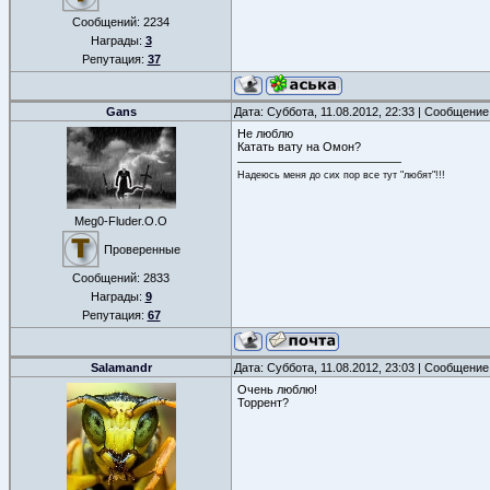
Сообщений:
2234
Награды:
3
Репутация:
37
Gans
Дата: Суббота, 11.08.2012, 22:33 | Сообщени
Не люблю
Катать вату на Омон?
Надеюсь меня до сих пор все тут "любят"!!!
Meg0-Fluder.O.O
Проверенные
Сообщений:
2833
Награды:
9
Репутация:
67
Salamandr
Дата: Суббота, 11.08.2012, 23:03 | Сообщени
Очень люблю!
Торрент?