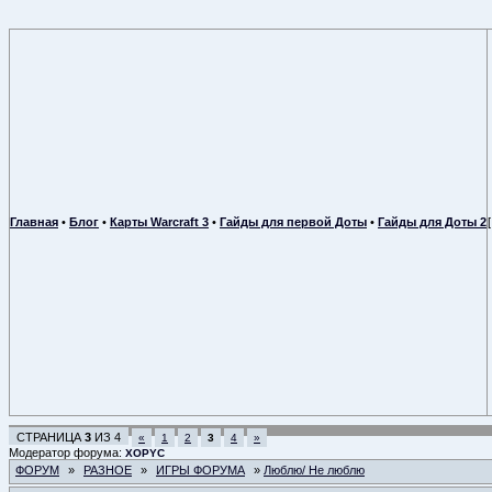
Главная
•
Блог
•
Карты Warcraft 3
•
Гайды для первой Доты
•
Гайды для Доты 2
СТРАНИЦА
3
ИЗ
4
«
1
2
3
4
»
Модератор форума:
XOPYC
ФОРУМ
»
РАЗНОЕ
»
ИГРЫ ФОРУМА
»
Люблю/ Не люблю