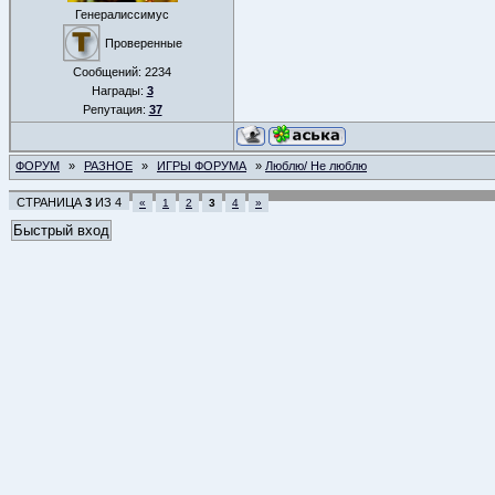
Генералиссимус
Проверенные
Сообщений:
2234
Награды:
3
Репутация:
37
ФОРУМ
»
РАЗНОЕ
»
ИГРЫ ФОРУМА
»
Люблю/ Не люблю
СТРАНИЦА
3
ИЗ
4
«
1
2
3
4
»