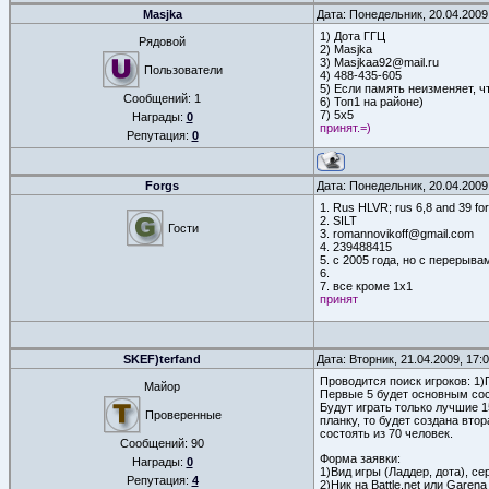
Masjka
Дата: Понедельник, 20.04.2009
1) Дота ГГЦ
Рядовой
2) Masjka
3) Masjkaa92@mail.ru
Пользователи
4) 488-435-605
5) Если память неизменяет, ч
Сообщений:
1
6) Топ1 на районе)
7) 5х5
Награды:
0
принят.=)
Репутация:
0
Forgs
Дата: Понедельник, 20.04.2009
1. Rus HLVR; rus 6,8 and 39 for
2. SILT
Гости
3. romannovikoff@gmail.com
4. 239488415
5. c 2005 года, но с перерыва
6.
7. все кроме 1х1
принят
SKEF)terfand
Дата: Вторник, 21.04.2009, 17
Проводится поиск игроков: 1)
Майор
Первые 5 будет основным сост
Будут играть только лучшие 
Проверенные
планку, то будет создана втор
состоять из 70 человек.
Сообщений:
90
Форма заявки:
Награды:
0
1)Вид игры (Ладдер, дота), сер
Репутация:
4
2)Ник на Battle.net или Garena