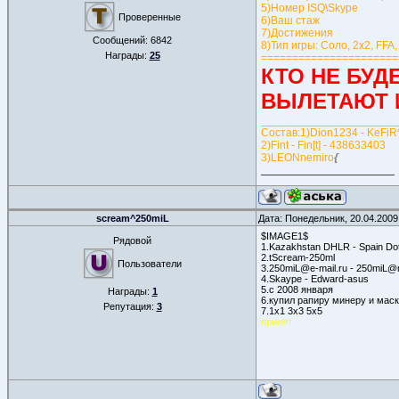
5)Номер ISQ\Skype
Проверенные
6)Ваш стаж
7)Достижения
Сообщений:
6842
8)Тип игры: Соло, 2х2, FFA,
Награды:
25
======================
КТО НЕ БУД
ВЫЛЕТАЮТ 
______________________
Состав:1)Dion1234 - KeFiR
2)Fint - Fin[t] - 438633403
3)LEONnemiro
{
scream^250miL
Дата: Понедельник, 20.04.2009
$IMAGE1$
Рядовой
1.Kazakhstan DHLR - Spain Do
2.tScream-250ml
Пользователи
3.250miL@e-mail.ru - 250miL@m
4.Skaype - Edward-asus
5.c 2008 января
Награды:
1
6.купил рапиру минеру и мас
Репутация:
3
7.1х1 3х3 5х5
принят