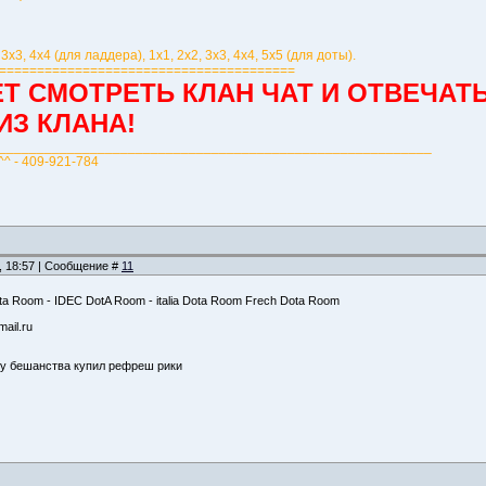
 3х3, 4х4 (для ладдера), 1х1, 2х2, 3х3, 4х4, 5х5 (для доты).
=======================================
ЕТ СМОТРЕТЬ КЛАН ЧАТ И ОТВЕЧА
ИЗ КЛАНА!
_________________________________________________________
^^ - 409-921-784
, 18:57 | Сообщение #
11
ta Room - IDEC DotA Room - italia Dota Room Frech Dota Room
ail.ru
ку бешанства купил рефреш рики