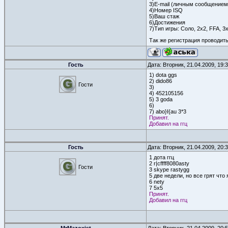
3)E-mail (личным сообщением
4)Номер ISQ
5)Ваш стаж
6)Достижения
7)Тип игры: Соло, 2х2, FFA, 3х
Так же регистрация проводитьс
Гость
Дата: Вторник, 21.04.2009, 19
1) dota ggs
2) dido86
Гости
3)
4) 452105156
5) 3 goda
6)
7) abo}I{au 3*3
Принят.
Добавил на ггц
Гость
Дата: Вторник, 21.04.2009, 20
1 дота ггц
2 r|cffff8080asty
Гости
3 skype rastygg
5 две недели, но все грят что
6 nety
7 5x5
Принят.
Добавил на ггц