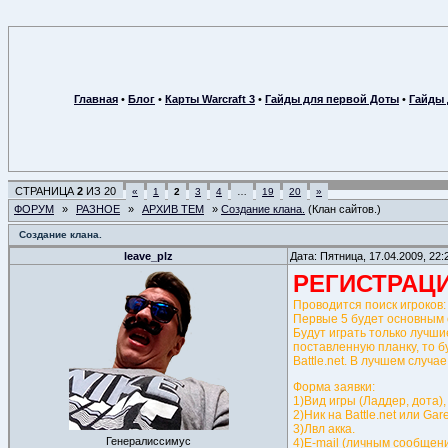
Главная
•
Блог
•
Карты Warcraft 3
•
Гайды для первой Доты
•
Гайды 
СТРАНИЦА
2
ИЗ
20
«
1
2
3
4
…
19
20
»
ФОРУМ
»
РАЗНОЕ
»
АРХИВ ТЕМ
»
Создание клана.
(Клан сайтов.)
Создание клана.
leave_plz
Дата: Пятница, 17.04.2009, 22
РЕГИСТРАЦИ
Проводится поиск игроков:
Первые 5 будет основным с
Будут играть только лучши
поставленную планку, то б
Battle.nеt. В лучшем случа
Форма заявки:
1)Вид игры (Ладдер, дота), 
2)Ник на Battle.net или Gar
3)Лвл акка.
Генералиссимус
4)E-mail (личным сообщен