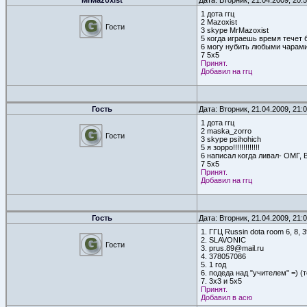
MrMazoxist
Дата: Вторник, 21.04.2009, 20
1 дота ггц
2 Mazoxist
Гости
3 skype MrMazoxist
5 когда играешь время течет 
6 могу нубить любыми чарами,
7 5x5
Принят.
Добавил на ггц
Гость
Дата: Вторник, 21.04.2009, 21
1 дота ггц
2 maska_zorro
Гости
3 skype psihohich
5 я зорро!!!!!!!!!!!!!
6 написал когда ливал- ОМ
7 5x5
Принят.
Добавил на ггц
Гость
Дата: Вторник, 21.04.2009, 21
1. ГГЦ Russin dota room 6, 8, 3
2. SLAVONIC
Гости
3. prus.89@mail.ru
4. 378057086
5. 1 год
6. подеда над "учителем" =) (
7. 3x3 и 5x5
Принят.
Добавил в асю