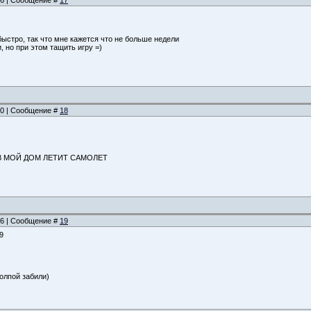
:56 | Сообщение #
17
быстро, так что мне кажется что не больше недели
 но при этом тащить игру =)
:00 | Сообщение #
18
Г, В МОЙ ДОМ ЛЕТИТ САМОЛЕТ
:06 | Сообщение #
19
9
толпой забили)