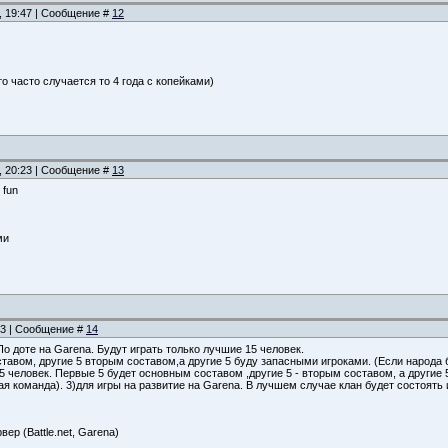
, 19:47 | Сообщение #
12
то часто случается то 4 года с копейками)
, 20:23 | Сообщение #
13
 fun
ми
:03 | Сообщение #
14
По доте на Garena. Будут играть только лучшие 15 человек.
авом, другие 5 вторым составом,а другие 5 буду запасными игроками. (Если народа б
15 человек. Первые 5 будет основным составом ,другие 5 - вторым составом, а други
ая команда). 3)для игры на развитие на Garena. В лучшем случае клан будет состоять и
вер (Battle.net, Garena)