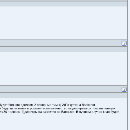
удет больше сделаем 2 основные тимы) 2)По доте на Battle.net.
е 5 буду запасными игроками (если количество людей превысит поставленную
з 30 человек. 4)для игры на развитие на Battle.nеt. В лучшем случае клан будет