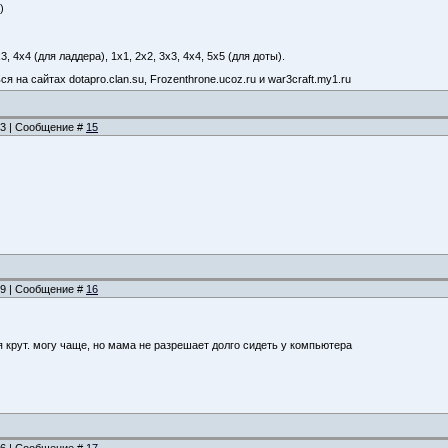
)
3, 4х4 (для ладдера), 1х1, 2х2, 3х3, 4х4, 5х5 (для доты).
я на сайтах dotapro.clan.su, Frozenthrone.ucoz.ru и war3craft.my1.ru
:33 | Сообщение #
15
:39 | Сообщение #
16
 я крут. могу чаще, но мама не разрешает долго сидеть у компьютера