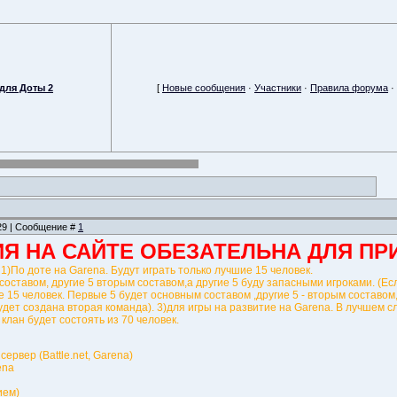
для Доты 2
[
Новые сообщения
·
Участники
·
Правила форума
·
:29 | Сообщение #
1
Я НА САЙТЕ ОБЕЗАТЕЛЬНА ДЛЯ ПРИ
 1)По доте на Garena. Будут играть только лучшие 15 человек.
оставом, другие 5 вторым составом,а другие 5 буду запасными игроками. (Есл
е 15 человек. Первые 5 будет основным составом ,другие 5 - вторым составом
удет создана вторая команда). 3)для игры на развитие на Garena. В лучшем сл
е клан будет состоять из 70 человек.
сервер (Battle.net, Garena)
ena
ием)