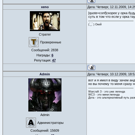
xeno
Дата: Четверг, 12.11.2009, 14:
[quote=conf]скорее у орка бу
суть в том что если у орка т
(.́_.̀ ) Окей
Стратег
Проверенные
Сообщений:
2838
Награды:
6
Репутация:
47
Admin
Дата: Четверг, 10.12.2009, 18:
вот и я имел в виду зачем ан
но вы почему то меня сразу н
Warcraft 3 - это уже легенда
WC3 - это мини-легенда
Дота - это альтернативный путь ра
Admin
Администраторы
Сообщений:
15609