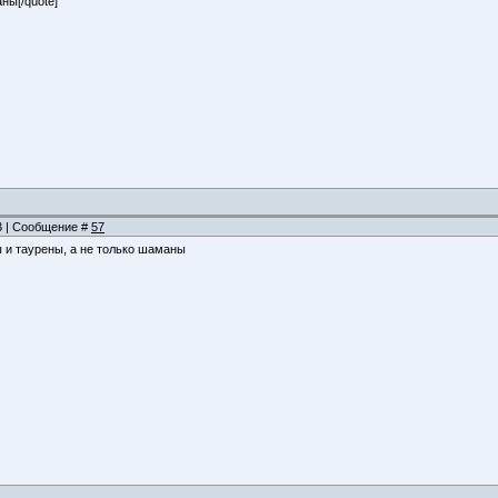
ны[/quote]
23 | Сообщение #
57
ы и таурены, а не только шаманы