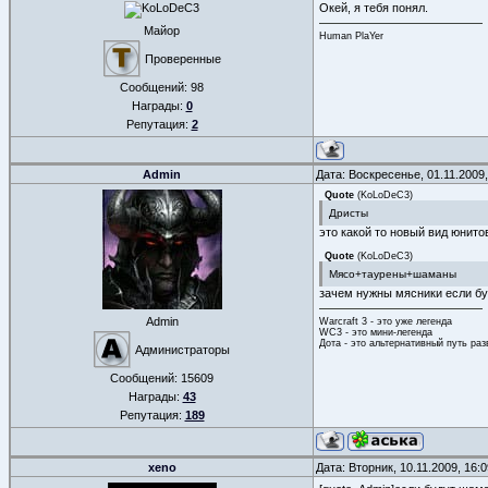
Окей, я тебя понял.
Майор
Human PlaYer
Проверенные
Сообщений:
98
Награды:
0
Репутация:
2
Admin
Дата: Воскресенье, 01.11.2009
Quote
(
KoLoDeC3
)
Дристы
это какой то новый вид юнито
Quote
(
KoLoDeC3
)
Мясо+таурены+шаманы
зачем нужны мясники если б
Admin
Warcraft 3 - это уже легенда
WC3 - это мини-легенда
Дота - это альтернативный путь ра
Администраторы
Сообщений:
15609
Награды:
43
Репутация:
189
xeno
Дата: Вторник, 10.11.2009, 16