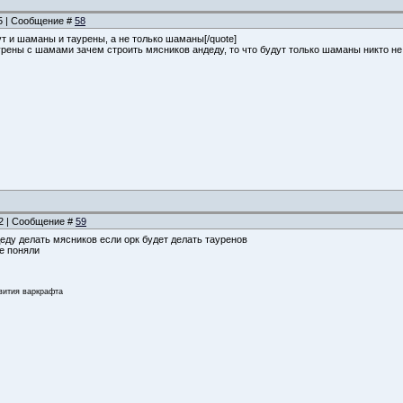
25 | Сообщение #
58
дут и шаманы и таурены, а не только шаманы[/quote]
аурены с шамами зачем строить мясников андеду, то что будут только шаманы никто не
52 | Сообщение #
59
деду делать мясников если орк будет делать тауренов
е поняли
звития варкрафта