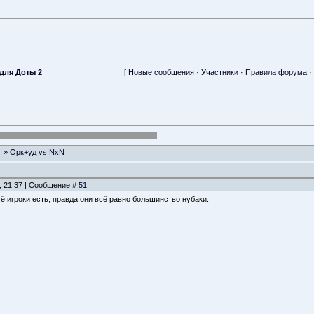
для Доты 2
[
Новые сообщения
·
Участники
·
Правила форума
·
»
Орк+уд vs NxN
, 21:37 | Сообщение #
51
ё игроки есть, правда они всё равно большинство нубаки.