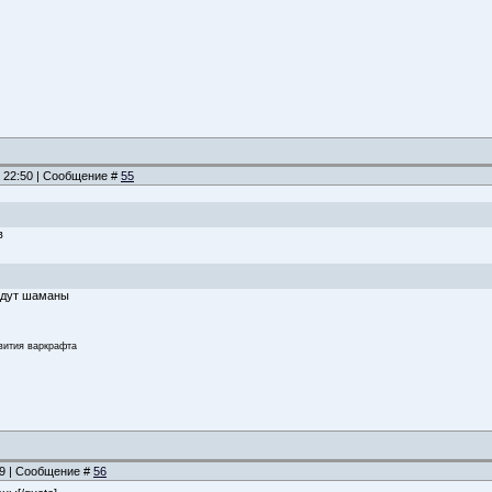
, 22:50 | Сообщение #
55
в
удут шаманы
звития варкрафта
:09 | Сообщение #
56