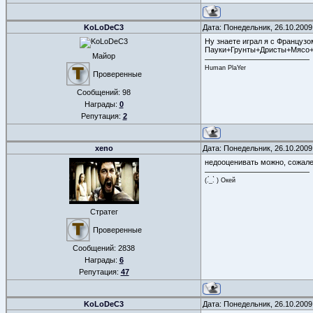
KoLoDeC3
Дата: Понедельник, 26.10.2009
Ну знаете играл я с Французо
Пауки+Грунты+Дристы+Мясо+
Майор
Human PlaYer
Проверенные
Сообщений:
98
Награды:
0
Репутация:
2
xeno
Дата: Понедельник, 26.10.2009
недооценивать можно, сожалет
(.́_.̀ ) Окей
Стратег
Проверенные
Сообщений:
2838
Награды:
6
Репутация:
47
KoLoDeC3
Дата: Понедельник, 26.10.2009