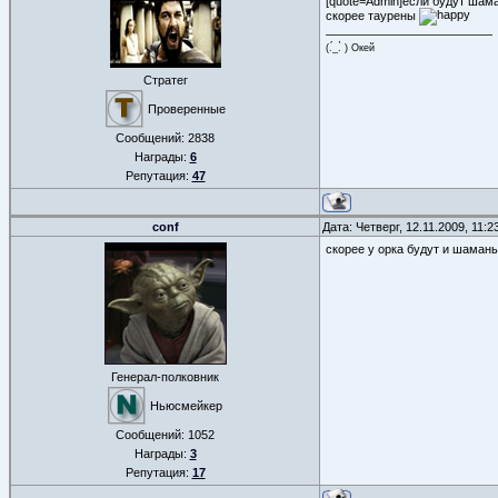
[quote=Admin]если будут шама
скорее таурены
(.́_.̀ ) Окей
Стратег
Проверенные
Сообщений:
2838
Награды:
6
Репутация:
47
conf
Дата: Четверг, 12.11.2009, 11:
скорее у орка будут и шаман
Генерал-полковник
Ньюсмейкер
Сообщений:
1052
Награды:
3
Репутация:
17