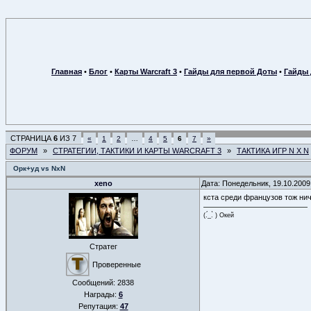
Главная
•
Блог
•
Карты Warcraft 3
•
Гайды для первой Доты
•
Гайды 
СТРАНИЦА
6
ИЗ
7
«
1
2
…
4
5
6
7
»
ФОРУМ
»
СТРАТЕГИИ, ТАКТИКИ И КАРТЫ WARCRAFT 3
»
ТАКТИКА ИГР N X N
Орк+уд vs NxN
xeno
Дата: Понедельник, 19.10.2009
кста среди французов тож нич
(.́_.̀ ) Окей
Стратег
Проверенные
Сообщений:
2838
Награды:
6
Репутация:
47