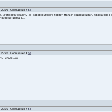
, 20:06 | Сообщение #
52
м. И что хочу сказать , он наверно любого порвёт. Нельзя недооценивать Французов. П
таурены+шаманы...
, 22:28 | Сообщение #
53
ь нельзя =))).
, 22:30 | Сообщение #
54