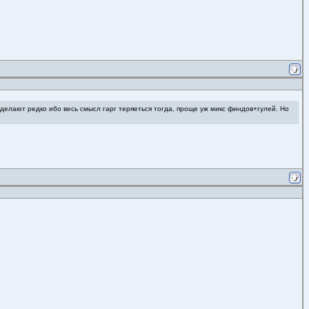
к делают редко ибо весь смысл гарг теряеться тогда, проще уж микс финдов+гулей. Но