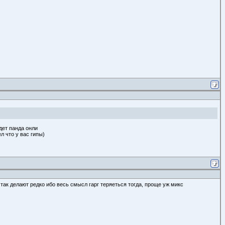
дет панда онли
л что у вас гипы)
 так делают редко ибо весь смысл гарг теряеться тогда, проще уж микс