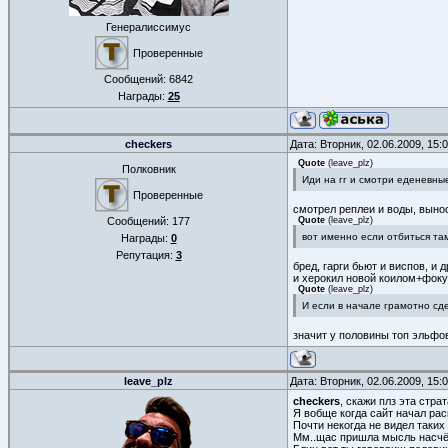
Генералиссимус
Проверенные
Сообщений:
6842
Награды:
25
checkers
Дата: Вторник, 02.06.2009, 15
Quote
(
leave_plz
)
Полковник
Иди на гг и смотри еденевные
Проверенные
смотрел реплеи и воды, выно
Сообщений:
177
Quote
(
leave_plz
)
вот именно если отбиться та
Награды:
0
Репутация:
3
бред, гарги бьют и виспов, и д
и херокил новой коилом+фок
Quote
(
leave_plz
)
И если в начале грамотно сде
значит у половины топ эльфо
leave_plz
Дата: Вторник, 02.06.2009, 15
checkers
, скажи плз эта стр
Я вобще когда сайт начал рас
Почти некогда не видел таких
Мм..щас пришла мысль насчёт