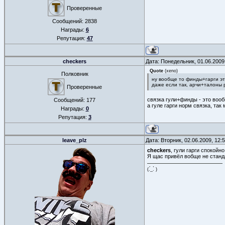
Проверенные
Сообщений:
2838
Награды:
6
Репутация:
47
checkers
Дата: Понедельник, 01.06.2009
Quote
(
xeno
)
Полковник
ну вообще то финды+гарги это
даже если так, арчи+талоны 
Проверенные
связка гули+финды - это воо
Сообщений:
177
а гуле гарги норм связка, так
Награды:
0
Репутация:
3
leave_plz
Дата: Вторник, 02.06.2009, 12
checkers
, гули гарги спокойн
Я щас привёл вобще не станда
(.́_.̀ )