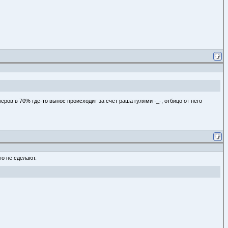
еров в 70% где-то вынос происходит за счет раша гулями -_-, отбицо от него
го не сделают.