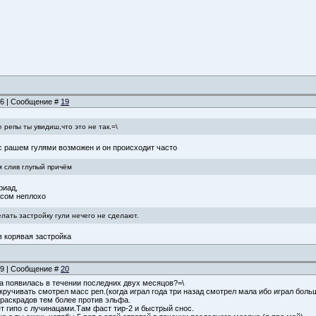
:06 | Сообщение #
19
 репы ты увидиш,что это не так.=\
с рашем гулями возможен и он происходит часто
м слив глупый причём
риад,
усом неплохо
лать застройку гули нечего не сделают.
в корявая застройка
:09 | Сообщение #
20
ата появилась в течении последних двух месяцов?=\
кручивать смотрел масс реп.(когда играл года три назад смотрел мала ибо играл боль
 раскрадов тем более против эльфа.
 гипо с лучинацами.Там фаст тир-2 и быстрый снос.