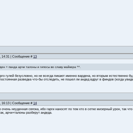
, 14:31 | Сообщение #
13
ден + панда арчи талоны и гипосы во славу майкера ^^.
рго гулей безусловно, но не всегда пикают именно вардена, но вторым естественно бу
 постоянная разведка что-бы отследить, не пошел ли андед вдруг в финдов (когда увиде
, 16:13 | Сообщение #
14
 очень неудачная связка, ибо гарги наносят по тем кто в сетке мизерный урон, так что
ак, арчи+талоны разберут андеда.