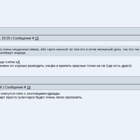
, 19:25 | Сообщение #
15
 очень неудачная связка, ибо гарги наносят по тем кто в сетке мизерный урон, так что та
разберут андеда.
бще хэппи хД
 можно оч хорошо разводить эльфа и крипить красные точки на тм (где есть драго)
:56 | Сообщение #
16
о снесутся гипо с охотницами+дриады.
рт просто гули+гарги будет очень легко пропалить.