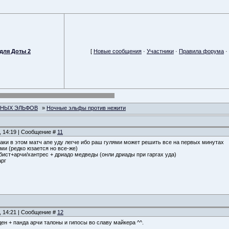
для Доты 2
[
Новые сообщения
·
Участники
·
Правила форума
·
ЧНЫХ ЭЛЬФОВ
»
Ночные эльфы против нежити
, 14:19 | Сообщение #
11
 таки в этом матч апе уду легче ибо раш гулями может решить все на первых минутах
ми (редко юзается но все-же)
/бист+арчи/хантрес + дриадо медведы (онли дриады при гаргах уда)
арг
, 14:21 | Сообщение #
12
ден + панда арчи талоны и гипосы во славу майкера ^^.