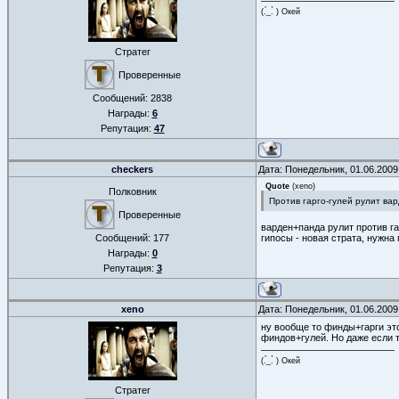
(.́_.̀ ) Окей
Стратег
Проверенные
Сообщений:
2838
Награды:
6
Репутация:
47
checkers
Дата: Понедельник, 01.06.2009
Quote
(
xeno
)
Полковник
Против гарго-гулей рулит вар
Проверенные
варден+панда рулит против га
Сообщений:
177
гипосы - новая страта, нужна
Награды:
0
Репутация:
3
xeno
Дата: Понедельник, 01.06.2009
ну вообще то финды+гарги это
финдов+гулей. Но даже если т
(.́_.̀ ) Окей
Стратег