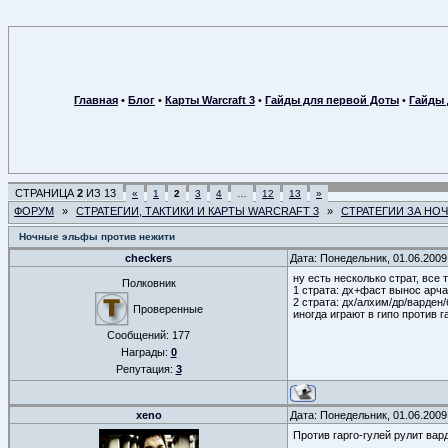
Главная
•
Блог
•
Карты Warcraft 3
•
Гайды для первой Доты
•
Гайды 
СТРАНИЦА
2
ИЗ
13
«
1
2
3
4
…
12
13
»
ФОРУМ
»
СТРАТЕГИИ, ТАКТИКИ И КАРТЫ WARCRAFT 3
»
СТРАТЕГИИ ЗА НО
Ночные эльфы против нежити
checkers
Дата: Понедельник, 01.06.2009
ну есть несколько страт, все
Полковник
1 страта: дх+фаст вынос арча
2 страта: дх/алхим/др/варден
Проверенные
иногда играют в гипо против г
Сообщений:
177
Награды:
0
Репутация:
3
xeno
Дата: Понедельник, 01.06.2009
Против гарго-гулей рулит вар