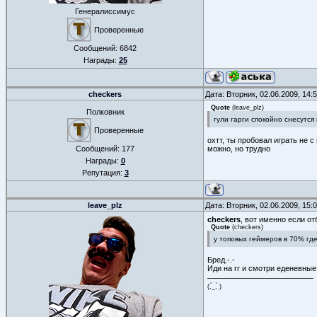
Генералиссимус
Проверенные
Сообщений:
6842
Награды:
25
checkers
Дата: Вторник, 02.06.2009, 14
Quote
(
leave_plz
)
Полковник
гули гарги спокойно снесутс
Проверенные
охтт, ты пробовал играть не 
Сообщений:
177
можно, но трудно
Награды:
0
Репутация:
3
leave_plz
Дата: Вторник, 02.06.2009, 15
checkers
, вот именно если о
Quote
(
checkers
)
у топовых геймеров в 70% гд
Бред.-.-
Иди на гг и смотри еденевные
(.́_.̀ )