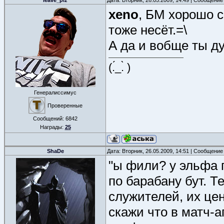
leave_plz
Дата: Вторник, 26.05.2009, 14:49 | Сообщение
xeno
, БМ хорошо 
тоже несёт.=\
А да и вобще ты д
(.́_.̀ )
Генералиссимус
Проверенные
Сообщений:
6842
Награды:
25
ShaDe
Дата: Вторник, 26.05.2009, 14:51 | Сообщение
"ы фили? у эльфа 
по барабану бут. 
служителей, их цен
скажи что в матч-