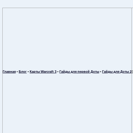
Главная
•
Блог
•
Карты Warcraft 3
•
Гайды для первой Доты
•
Гайды для Доты 2