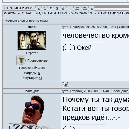
СТРАНИЦА
2
ИЗ
23
«
1
2
3
4
…
22
23
»
ФОРУМ
»
СТРАТЕГИИ, ТАКТИКИ И КАРТЫ WARCRAFT 3
»
СТРАТЕГИИ ЗА НО
Ночные эльфы против орды
xeno
Дата: Понедельник, 25.05.2009, 21:17 | Сооб
человечество кром
(.́_.̀ ) Окей
Стратег
Проверенные
Сообщений:
2838
Награды:
6
Репутация:
47
leave_plz
Дата: Вторник, 26.05.2009, 14:40 | Сообщение
Почему ты так ду
Кстати вот ты гово
предков идёт...-.-