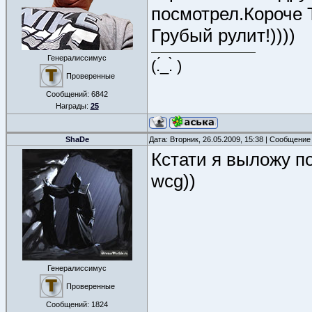
посмотрел.Короче 
Грубый рулит!))))
Генералиссимус
(.́_.̀ )
Проверенные
Сообщений:
6842
Награды:
25
ShaDe
Дата: Вторник, 26.05.2009, 15:38 | Сообщение
Кстати я выложу по
wcg))
Генералиссимус
Проверенные
Сообщений:
1824