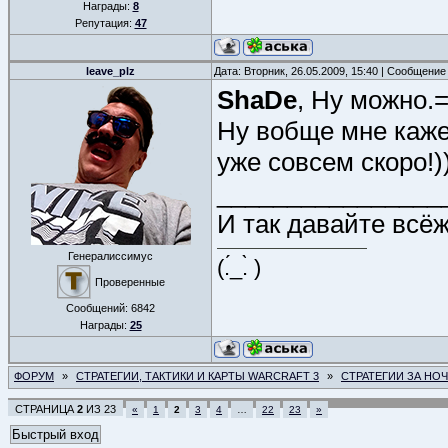
Награды:
8
Репутация:
47
leave_plz
Дата: Вторник, 26.05.2009, 15:40 | Сообщение
ShaDe
, Ну можно.=
Ну вобще мне каже
уже совсем скоро!)))
________________
И так давайте всёж
Генералиссимус
(.́_.̀ )
Проверенные
Сообщений:
6842
Награды:
25
ФОРУМ
»
СТРАТЕГИИ, ТАКТИКИ И КАРТЫ WARCRAFT 3
»
СТРАТЕГИИ ЗА НО
СТРАНИЦА
2
ИЗ
23
«
1
2
3
4
…
22
23
»