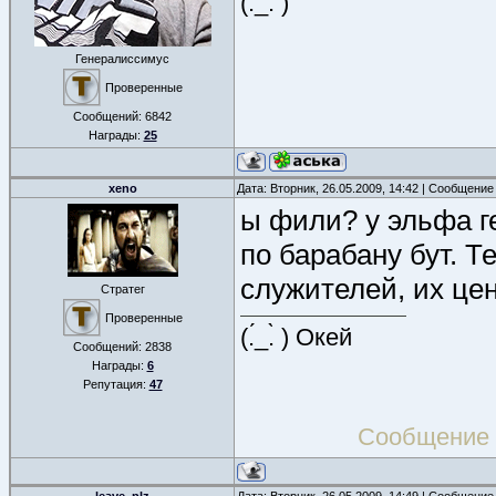
(.́_.̀ )
Генералиссимус
Проверенные
Сообщений:
6842
Награды:
25
xeno
Дата: Вторник, 26.05.2009, 14:42 | Сообщение
ы фили? у эльфа г
по барабану бут. 
служителей, их цен
Стратег
Проверенные
(.́_.̀ ) Окей
Сообщений:
2838
Награды:
6
Репутация:
47
Сообщение 