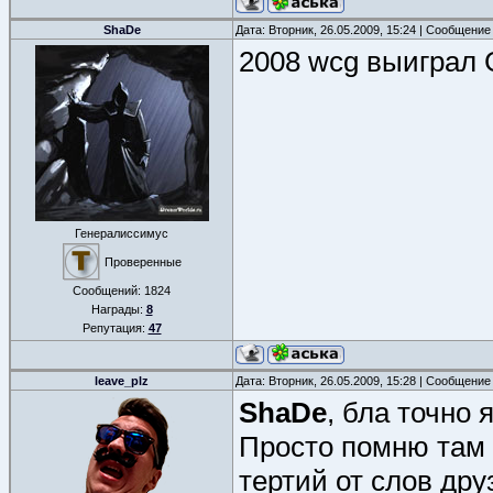
ShaDe
Дата: Вторник, 26.05.2009, 15:24 | Сообщение
2008 wcg выиграл G
Генералиссимус
Проверенные
Сообщений:
1824
Награды:
8
Репутация:
47
leave_plz
Дата: Вторник, 26.05.2009, 15:28 | Сообщение
ShaDe
, бла точно 
Просто помню там 
тертий от слов дру