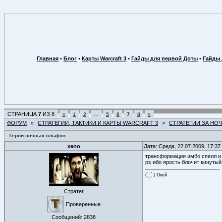
Главная
•
Блог
•
Карты Warcraft 3
•
Гайды для первой Доты
•
Гайды 
СТРАНИЦА
7
ИЗ
8
«
1
2
…
5
6
7
8
»
ФОРУМ
»
СТРАТЕГИИ, ТАКТИКИ И КАРТЫ WARCRAFT 3
»
СТРАТЕГИИ ЗА НО
Герои ночных эльфов
xeno
Дата: Среда, 22.07.2009, 17:3
трансформация имбо спелл и 
ps ибо ярость блочит кинутый
(.́_.̀ ) Окей
Стратег
Проверенные
Сообщений:
2838