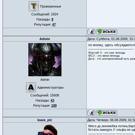
Проверенные
Сообщений:
1824
Награды:
8
Репутация:
47
Admin
Дата: Суббота, 01.08.2009, 15
по моему, здесь обсуждаются 
Warcraft 3 - это уже легенда
WC3 - это мини-легенда
Дота - это альтернативный путь ра
Admin
Администраторы
Сообщений:
15608
Награды:
43
Репутация:
189
leave_plz
Дата: Четверг, 06.08.2009, 01:
Мясо дх,миниюбка потма,барзо
Кстати,замедте.У эльфа не од