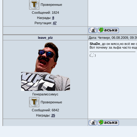
Проверенные
Сообщений:
1824
Награды:
8
Репутация:
47
leave_plz
Дата: Четверг, 06.08.2009, 09:
ShaDe
, до он мясо,но всё же
Вот почему за льфа часто ещё
(.́_.̀ )
Генералиссимус
Проверенные
Сообщений:
6842
Награды:
25
ФОРУМ
»
СТРАТЕГИИ, ТАКТИКИ И КАРТЫ WARCRAFT 3
»
СТРАТЕГИИ ЗА НО