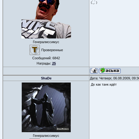
(.́_.̀ )
Генералиссимус
Проверенные
Сообщений:
6842
Награды:
25
ShaDe
Дата: Четверг, 06.08.2009, 09:
Дх как танк идёт
Генералиссимус