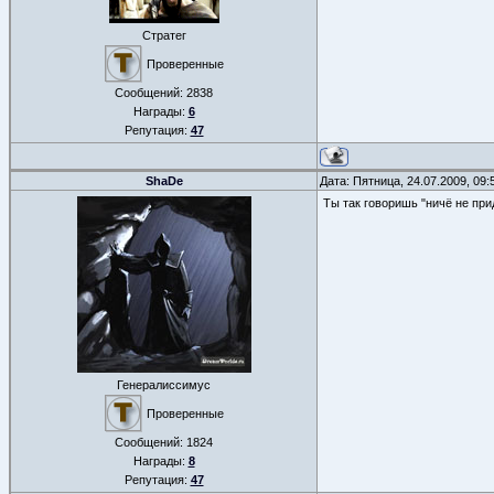
Стратег
Проверенные
Сообщений:
2838
Награды:
6
Репутация:
47
ShaDe
Дата: Пятница, 24.07.2009, 09
Ты так говоришь "ничё не при
Генералиссимус
Проверенные
Сообщений:
1824
Награды:
8
Репутация:
47