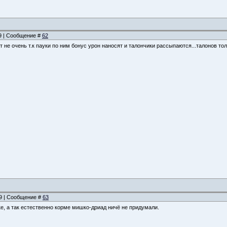
09 | Сообщение #
62
т не очень т.к пауки по ним бонус урон наносят и талончики рассыпаются...талонов то
29 | Сообщение #
63
чке, а так естественно корме мишко-дриад ничё не придумали.