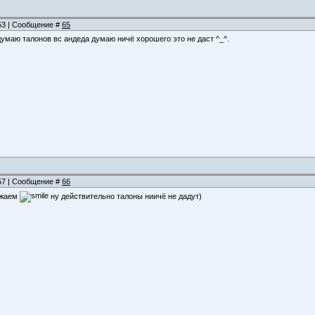
:53 | Сообщение #
65
думаю талонов вс андеда думаю ничё хорошего это не даст ^_^.
:57 | Сообщение #
66
бижаем
ну действительно талоны ниичё не дадут)