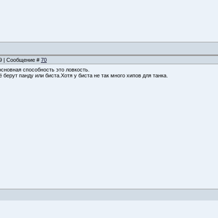
39 | Сообщение #
70
 основная способность это ловкость.
 берут панду или биста.Хотя у биста не так много хипов для танка.
ЧНЫХ ЭЛЬФОВ
»
Герои ночных эльфов
(герои)