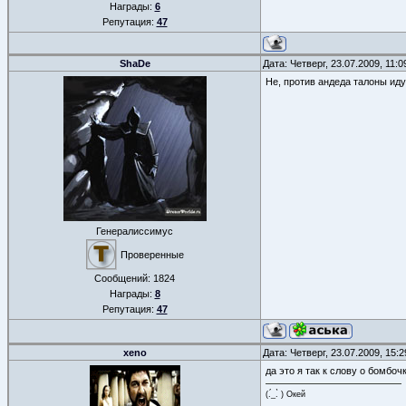
Награды:
6
Репутация:
47
ShaDe
Дата: Четверг, 23.07.2009, 11:
Не, против андеда талоны иду
Генералиссимус
Проверенные
Сообщений:
1824
Награды:
8
Репутация:
47
xeno
Дата: Четверг, 23.07.2009, 15:
да это я так к слову о бомбо
(.́_.̀ ) Окей