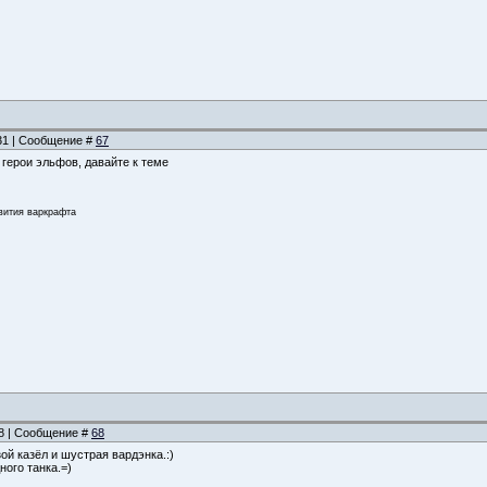
:31 | Сообщение #
67
герои эльфов, давайте к теме
звития варкрафта
58 | Сообщение #
68
й казёл и шустрая вардэнка.:)
ного танка.=)