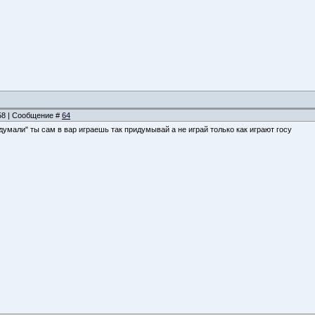
:58 | Сообщение #
64
думали" ты сам в вар играешь так придумывай а не играй только как играют госу