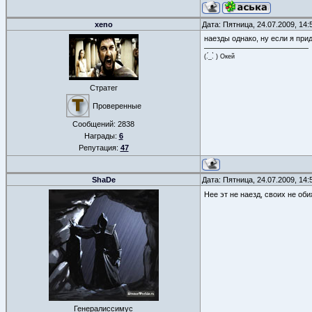
xeno
Дата: Пятница, 24.07.2009, 14
наезды однако, ну если я при
(.́_.̀ ) Окей
Стратег
Проверенные
Сообщений:
2838
Награды:
6
Репутация:
47
ShaDe
Дата: Пятница, 24.07.2009, 14
Нее эт не наезд, своих не о
Генералиссимус