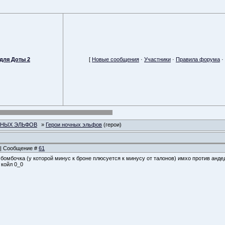
для Доты 2
[
Новые сообщения
·
Участники
·
Правила форума
·
ЧНЫХ ЭЛЬФОВ
»
Герои ночных эльфов
(герои)
7 | Сообщение #
61
бомбочка (у которой минус к броне плюсуется к минусу от талонов) имхо против анде
 койл 0_0