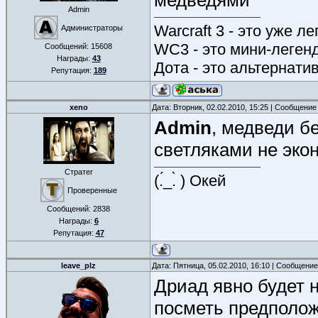
медведями
Admin
Warcraft 3 - это уже л
Администраторы
WC3 - это мини-леген
Сообщений:
15608
Награды:
43
Дота - это альтернати
Репутация:
189
xeno
Дата: Вторник, 02.02.2010, 15:25 | Сообщение
Admin
, медведи бе
светляками не эко
Стратег
(.́_.̀ ) Окей
Проверенные
Сообщений:
2838
Награды:
6
Репутация:
47
leave_plz
Дата: Пятница, 05.02.2010, 16:10 | Сообщени
Дриад явно будет н
посметь предположи