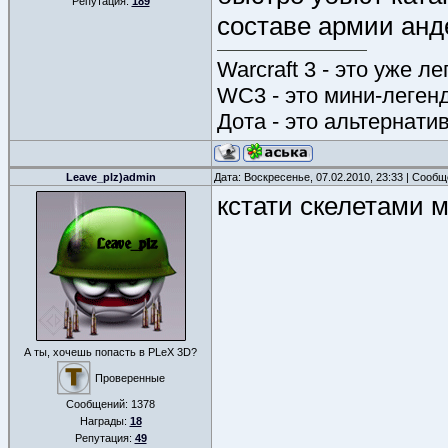
Репутация:
189
составе армии анде
Warcraft 3 - это уже л
WC3 - это мини-леген
Дота - это альтернати
Leave_plz)admin
Дата: Воскресенье, 07.02.2010, 23:33 | Сооб
кстати скелетами м
А ты, хочешь попасть в PLeX 3D?
Проверенные
Сообщений:
1378
Награды:
18
Репутация:
49