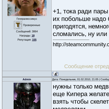
+1, тока ради пары
их побольше надо 
Генералиссимус
пригодятся, немног
Проверенные
Сообщений:
3864
сломались, ну или 
Награды:
18
Репутация:
155
http://steamcommunity.
Сообщение отре
Admin
Дата: Понедельник, 01.02.2010, 21:05 | Сооб
нужны только медв
еще Кипера желате
взять чтобы скеле