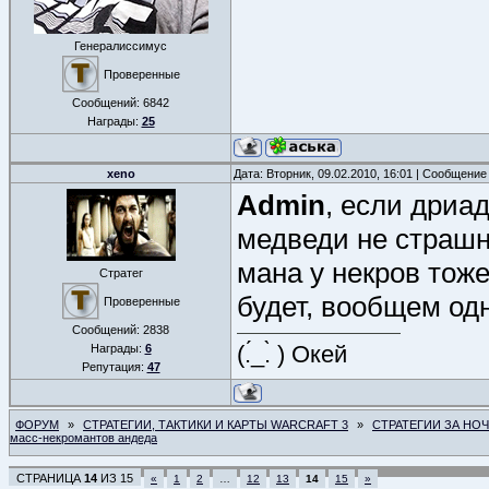
Генералиссимус
Проверенные
Сообщений:
6842
Награды:
25
xeno
Дата: Вторник, 09.02.2010, 16:01 | Сообщение
Admin
, если дриад
медведи не страшн
мана у некров тоже 
Стратег
будет, вообщем од
Проверенные
Сообщений:
2838
(.́_.̀ ) Окей
Награды:
6
Репутация:
47
ФОРУМ
»
СТРАТЕГИИ, ТАКТИКИ И КАРТЫ WARCRAFT 3
»
СТРАТЕГИИ ЗА НО
масс-некромантов андеда
СТРАНИЦА
14
ИЗ
15
«
1
2
…
12
13
14
15
»