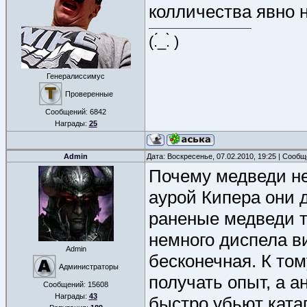
колличества явно 
(.́_.̀ )
Генералиссимус
Проверенные
Сообщений:
6842
Награды:
25
Admin
Дата: Воскресенье, 07.02.2010, 19:25 | Сооб
Почему медведи не
аурой Кипера они 
раненые медведи т
немного диспела в
Admin
бесконечная. К том
Администраторы
получать опыт, а а
Сообщений:
15608
Награды:
43
быстро убьют ката