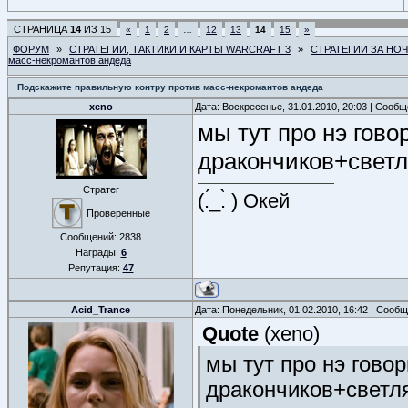
СТРАНИЦА
14
ИЗ
15
«
1
2
…
12
13
14
15
»
ФОРУМ
»
СТРАТЕГИИ, ТАКТИКИ И КАРТЫ WARCRAFT 3
»
СТРАТЕГИИ ЗА НО
масс-некромантов андеда
Подскажите правильную контру против масс-некромантов андеда
xeno
Дата: Воскресенье, 31.01.2010, 20:03 | Сооб
мы тут про нэ гов
дракончиков+светл
Стратег
(.́_.̀ ) Окей
Проверенные
Сообщений:
2838
Награды:
6
Репутация:
47
Acid_Trance
Дата: Понедельник, 01.02.2010, 16:42 | Сооб
Quote
(
xeno
)
мы тут про нэ гово
дракончиков+светл