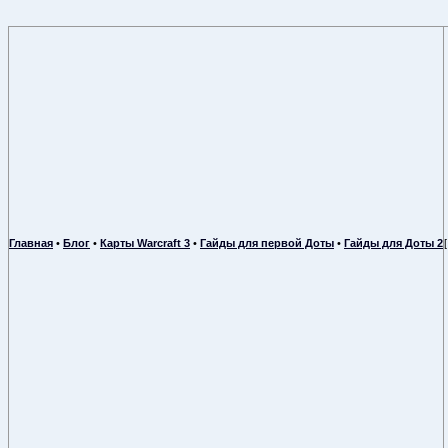
Главная
•
Блог
•
Карты Warcraft 3
•
Гайды для первой Доты
•
Гайды для Доты 2