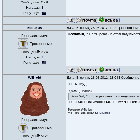
Сообщений:
2584
Награды:
6
Репутация:
58
Elidanus
Дата: Вторник, 26.06.2012, 10:21 | Сообщение
DewidWill
, ?0_о ты реально стал задумывать
Генералиссимус
Проверенные
Сообщений:
2584
Награды:
6
Репутация:
58
Will_old
Дата: Вторник, 26.06.2012, 13:08 | Сообщение
опять флуд
Quote
(
Elidanus
)
DewidWill, ?0_о ты реально стал задумыватьс
нет, я запостил именно так потому что почу
Телеграм @Tshkn
Мой YouTube-канал
Se Squared
Генералиссимус
Проверенные
Сообщений:
5123