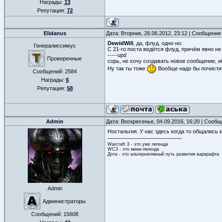
Награды:
13
Репутация:
72
Elidanus
Дата: Вторник, 26.06.2012, 23:12 | Сообщение
DewidWill
, да, флуд. одно но:
Генералиссимус
С 21-го поста ведётся флуд, причём явно не
-----upd
Проверенные
сорь, не хочу создавать новое сообщение, 
Ну так ты тоже
Вообще надо бы почистит
Сообщений:
2584
Награды:
6
Репутация:
58
Admin
Дата: Воскресенье, 04.09.2016, 16:20 | Сооб
Ностальгия. У нас здесь когда то общались 
Warcraft 3 - это уже легенда
WC3 - это мини-легенда
Дота - это альтернативный путь развития варкрафта
Admin
Администраторы
Сообщений:
15608