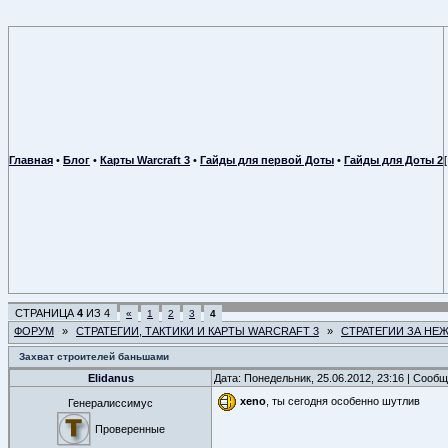
Главная
•
Блог
•
Карты Warcraft 3
•
Гайды для первой Доты
•
Гайды для Доты 2
СТРАНИЦА
4
ИЗ
4
«
1
2
3
4
ФОРУМ
»
СТРАТЕГИИ, ТАКТИКИ И КАРТЫ WARCRAFT 3
»
СТРАТЕГИИ ЗА НЕ
Захват строителей баньшами
Elidanus
Дата: Понедельник, 25.06.2012, 23:16 | Сооб
xeno
, ты сегодня особенно шутлив
Генералиссимус
Проверенные