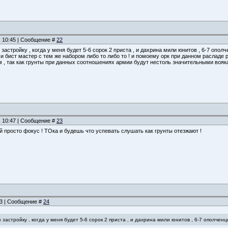
, 10:45 | Сообщение #
22
стройку , когда у меня будет 5-6 сорок 2 приста , и дахрина мили юнитов , 6-7 ополч
и бист мастер с тем же набором либо то либо то ! и помоему орк при данном расладе 
 , так как грунты при данных соотношениях армии будут нестоль значительными вояк
, 10:47 | Сообщение #
23
 просто фокус ! ТОка и будешь что успевать слушать как грунты отезжают !
:33 | Сообщение #
24
астройку , когда у меня будет 5-6 сорок 2 приста , и дахрина мили юнитов , 6-7 ополченцев