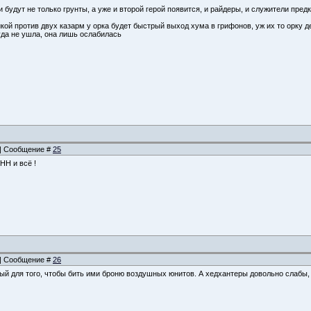
ни будут не только грунты, а уже и второй герой появится, и райдеры, и служители пре
ой против двух казарм у орка будет быстрый выход хума в грифонов, уж их то орку де
уда не ушла, она лишь ослабилась
4 | Сообщение #
25
HH и всё !
0 | Сообщение #
26
ный для того, чтобы бить ими броню воздушных юнитов. А хедхантеры довольно слабы