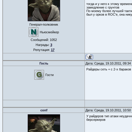
тогда и у него к этому време
замедление с грунтов
По моему более лучшей тактик
был у орков в ROC'е, она ник
Генерал-полковник
Ньюсмейкер
Сообщений:
1052
Награды:
3
Репутация:
17
Гость
Дата: Среда, 19.10.2011, 09:3
Райдеры сеть + с 2-х бараков 
Гости
conf
Дата: Среда, 19.10.2011, 10:5
У райдеров тип атаки неудач
берсеркеров