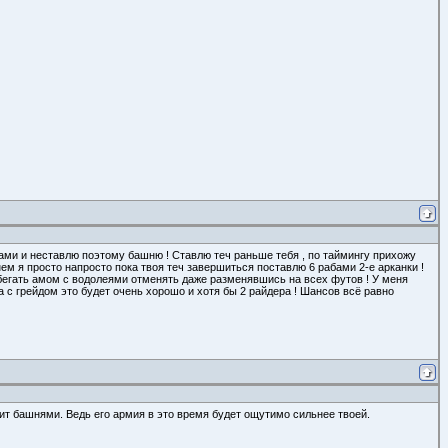
мами и неставлю поэтому башню ! Ставлю теч раньше тебя , по таймингу прихожу
м я просто напросто пока твоя теч завершиться поставлю 6 рабами 2-е арканки !
одбегать амом с водолеями отменять даже разменявшись на всех футов ! У меня
а с грейдом это будет очень хорошо и хотя бы 2 райдера ! Шансов всё равно
троит башнями. Ведь его армия в это время будет ощутимо сильнее твоей.