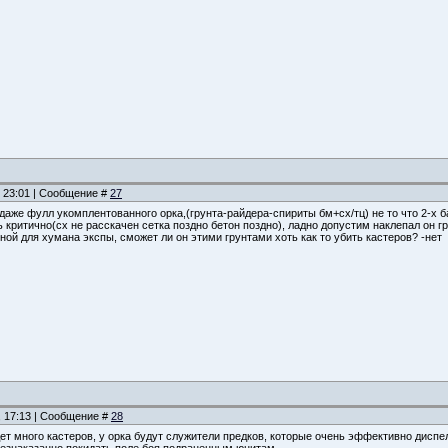
, 23:01 | Сообщение #
27
аже фулл укомплентованного орка,(грунта-райдера-спириты бм+сх/тц) не то что 2-х ба
 критично(сх не расскачен сетка поздно бетон поздно), ладно допустим наклепал он гр
вной для хумана экспы, сможет ли он этими грунтами хоть как то убить кастеров? -нет
, 17:13 | Сообщение #
28
дет много кастеров, у орка будут служители предков, которые очень эффективно дисп