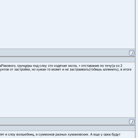
Ракового, грунцеры под слоу это ходячая экспа, + отставание по течу(а со 2
унтов от застройки, но хуман то может и не застраивать(тобишь аллинить), в итоге
елят и слоу волшебниц, и суммонов разных хумановских. А еще у орка будут