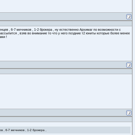
енцев , 6-7 мечников , 1-2 брокера , ну естественно Архимаг по возможности с
рассыпится , взяв во внимание то что у него поздние т2 юниты которые более менее
ами !
 , 6-7 мечников , 1-2 брокера ,