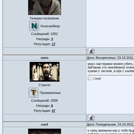
Генерал-полковник
Ньюсмейкер
Сообщений:
1052
Награды:
3
Репутация:
17
xeno
Дата: Воскресенье, 23.10.2011
масс кастерами можно убить д
баРаком это неизбежно) очень
хуман с экспом, а орк с халя
(.́_.̀ ) Окей
Стратег
Проверенные
Сообщений:
2838
Награды:
6
Репутация:
47
conf
Дата: Понедельник, 24.10.2011
к тому времени как у тебя бу