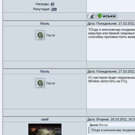
Награды:
43
Репутация:
189
Гость
Дата: Понедельник, 17.10.2011
ТОгда я неисключаю позднюю за
инвулом или банкой злоровья 
Гости
способны противостоять моим
Гость
Дата: Понедельник, 17.10.2011
От кастеров будет нереальный
МОжно затестить на ГГЦ
Гости
conf
Дата: Вторник, 18.10.2011, 16
Quote
(
Гость
)
ТОгда я неисключаю позднюю з