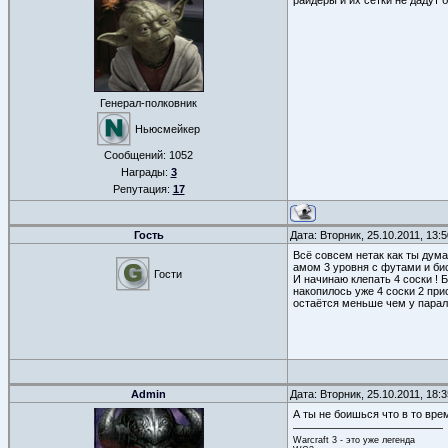
райдеры и их сетки не дадут
Генерал-полковник
Ньюсмейкер
Сообщений:
1052
Награды:
3
Репутация:
17
Гость
Дата: Вторник, 25.10.2011, 13
Всё совсем нетак как ты дума
амом 3 уровня с футами и бис
Гости
И начинаю клепать 4 соски ! 
накопилось уже 4 соски 2 при
остаётся меньше чем у парал
Admin
Дата: Вторник, 25.10.2011, 18
А ты не боишься что в то вре
Warcraft 3 - это уже легенда