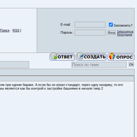
E-mail:
Запомнить?
Поиск
·
RSS
]
Забыл пароль
Пароль:
Регистрация
ем при одном бараке. А если бы он играл стандарт, через одну казарму, то его
рмы является как бы контрой к застройке башнями в начале тиер 2