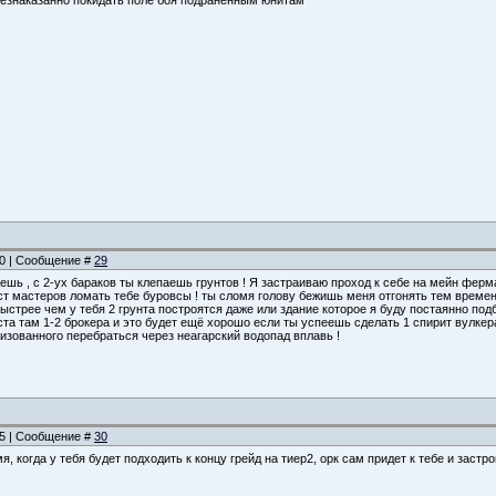
 безнаказанно покидать поле боя подраненным юнитам
:50 | Сообщение #
29
ешь , с 2-ух бараков ты клепаешь грунтов ! Я застраиваю проход к себе на мейн фер
т мастеров ломать тебе буровсы ! ты сломя голову бежишь меня отгонять тем времене
Быстрее чем у тебя 2 грунта построятся даже или здание которое я буду постаянно п
ста там 1-2 брокера и это будет ещё хорошо если ты успеешь сделать 1 спирит вулкер
изованного перебраться через неагарский водопад вплавь !
:35 | Сообщение #
30
мя, когда у тебя будет подходить к концу грейд на тиер2, орк сам придет к тебе и зас