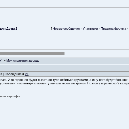
для Доты 2
[
Новые сообщения
·
Участники
·
Правила форума
·
У
»
Моя стратегия за орду
:13 | Сообщение #
21
вать 2-го героя, он будет пытаться тупо отбиться грунтами, а их у него будет больше ч
 успел выйти из алтаря к моменту начала твоей застройки. Поэтому игра через 2 каза
звития варкрафта