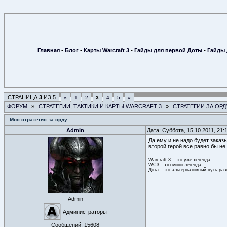
Главная
•
Блог
•
Карты Warcraft 3
•
Гайды для первой Доты
•
Гайды 
СТРАНИЦА
3
ИЗ
5
«
1
2
3
4
5
»
ФОРУМ
»
СТРАТЕГИИ, ТАКТИКИ И КАРТЫ WARCRAFT 3
»
СТРАТЕГИИ ЗА ОРД
Моя стратегия за орду
Admin
Дата: Суббота, 15.10.2011, 21
Да ему и не надо будет заказы
второй герой все равно бы не
Warcraft 3 - это уже легенда
WC3 - это мини-легенда
Дота - это альтернативный путь ра
Admin
Администраторы
Сообщений:
15608