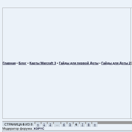
Главная
•
Блог
•
Карты Warcraft 3
•
Гайды для первой Доты
•
Гайды для Доты 2
СТРАНИЦА
6
ИЗ
8
«
1
2
…
4
5
6
7
8
»
Модератор форума:
XOPYC