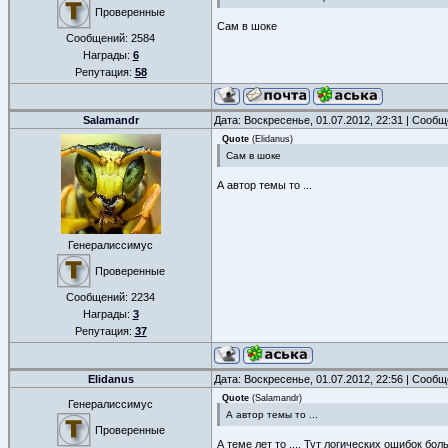
Проверенные
Сам в шоке
Сообщений:
2584
Награды:
6
Репутация:
58
Salamandr
Дата: Воскресенье, 01.07.2012, 22:31 | Сооб
Quote
(
Elidanus
)
Сам в шоке
А автор темы то ...
Генералиссимус
Проверенные
Сообщений:
2234
Награды:
3
Репутация:
37
Elidanus
Дата: Воскресенье, 01.07.2012, 22:56 | Сооб
Quote
(
Salamandr
)
Генералиссимус
А автор темы то ...
Проверенные
А теме лет то .... Тут логических ошибок бол