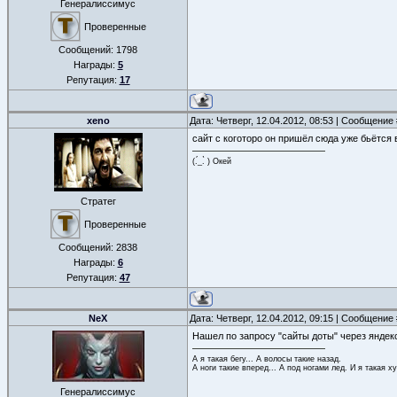
Генералиссимус
Проверенные
Сообщений:
1798
Награды:
5
Репутация:
17
xeno
Дата: Четверг, 12.04.2012, 08:53 | Сообщение
сайт с коготоро он пришёл сюда уже бьётся 
(.́_.̀ ) Окей
Стратег
Проверенные
Сообщений:
2838
Награды:
6
Репутация:
47
NeX
Дата: Четверг, 12.04.2012, 09:15 | Сообщение
Нашел по запросу "сайты доты" через яндек
А я такая бегу... А волосы такие назад.
А ноги такие вперед... А под ногами лед. И я такая ху
Генералиссимус