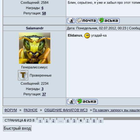
Сообщений:
2584
Блин, серьёзно, я уже и забыл про этот топик
Награды:
6
Репутация:
58
Salamandr
Дата: Понедельник, 02.07.2012, 00:23 | Сооб
Elidanus
,
угадай-ка
Генералиссимус
Проверенные
Сообщений:
2234
Награды:
3
Репутация:
37
ФОРУМ
»
РАЗНОЕ
»
ОБЩЕНИЕ ФАНАТОВ WC3
»
По какому запросу вы нашли
СТРАНИЦА
6
ИЗ
8
«
1
2
…
4
5
6
7
8
»