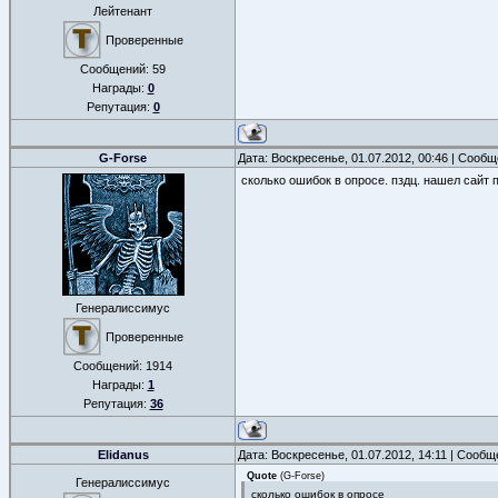
Лейтенант
Проверенные
Сообщений:
59
Награды:
0
Репутация:
0
G-Forse
Дата: Воскресенье, 01.07.2012, 00:46 | Сооб
сколько ошибок в опросе. пздц. нашел сайт 
Генералиссимус
Проверенные
Сообщений:
1914
Награды:
1
Репутация:
36
Elidanus
Дата: Воскресенье, 01.07.2012, 14:11 | Сооб
Quote
(
G-Forse
)
Генералиссимус
сколько ошибок в опросе