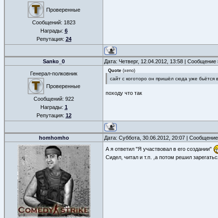
Проверенные
Сообщений:
1823
Награды:
6
Репутация:
24
Sanko_0
Дата: Четверг, 12.04.2012, 13:58 | Сообщение
Quote
(
xeno
)
Генерал-полковник
сайт с коготоро он пришёл сюда уже бьётся в
Проверенные
походу что так
Сообщений:
922
Награды:
1
Репутация:
12
homhomho
Дата: Суббота, 30.06.2012, 20:07 | Сообщени
А я ответил "Я участвовал в его создании"
Сидел, читал и т.п. ,а потом решил зарегатьс