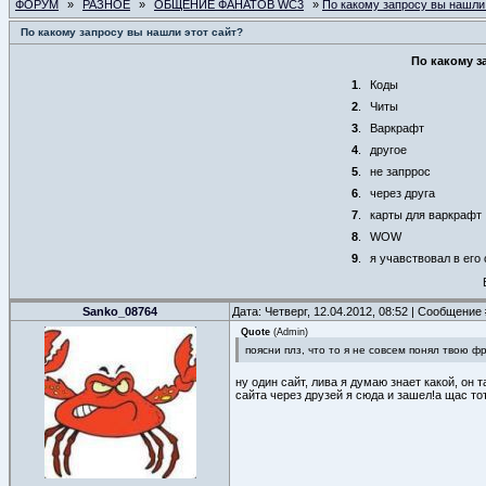
ФОРУМ
»
РАЗНОЕ
»
ОБЩЕНИЕ ФАНАТОВ WC3
»
По какому запросу вы нашли
По какому запросу вы нашли этот сайт?
По какому з
1
.
Коды
2
.
Читы
3
.
Варкрафт
4
.
другое
5
.
не запррос
6
.
через друга
7
.
карты для варкрафт
8
.
WOW
9
.
я учавствовал в его
Sanko_08764
Дата: Четверг, 12.04.2012, 08:52 | Сообщение
Quote
(
Admin
)
поясни плз, что то я не совсем понял твою ф
ну один сайт, лива я думаю знает какой, он 
сайта через друзей я сюда и зашел!а щас то