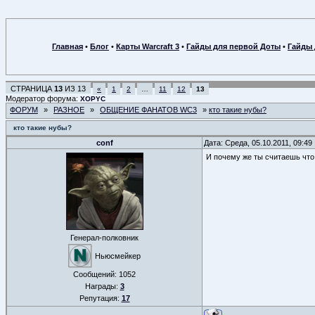
Главная
•
Блог
•
Карты Warcraft 3
•
Гайды для первой Доты
•
Гайды 
СТРАНИЦА
13
ИЗ
13
«
1
2
…
11
12
13
Модератор форума:
XOPYC
ФОРУМ
»
РАЗНОЕ
»
ОБЩЕНИЕ ФАНАТОВ WC3
»
кто такие нубы?
кто такие нубы?
conf
Дата: Среда, 05.10.2011, 09:4
И почему же ты считаешь чт
Генерал-полковник
Ньюсмейкер
Сообщений:
1052
Награды:
3
Репутация:
17