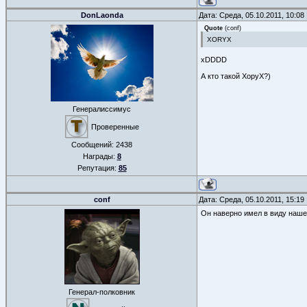
DonLaonda
Дата: Среда, 05.10.2011, 10:0
Quote
(
conf
)
XORYX
xDDDD
А кто такой ХоруХ?)
Генералиссимус
Проверенные
Сообщений:
2438
Награды:
8
Репутация:
85
conf
Дата: Среда, 05.10.2011, 15:1
Он наверно имел в виду наше
Генерал-полковник