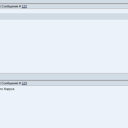
8 | Сообщение #
122
9 | Сообщение #
123
го Хоруса