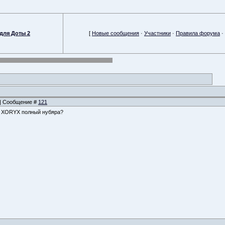
для Доты 2
[
Новые сообщения
·
Участники
·
Правила форума
·
9 | Сообщение #
121
о XORYX полный нубяра?