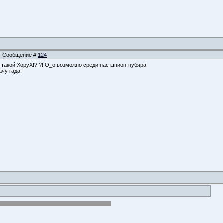
2 | Сообщение #
124
то такой ХоруХ!?!?! О_о возможно среди нас шпион-нубяра!
ачу гада!