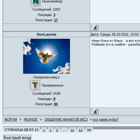
Ньюсмейкер
Сообщений:
1052
Награды:
3
Репутация:
17
DonLaonda
Дата: Среда, 05.10.2011, 15:5
Неее Илья ет Илья... а вот к
Поймаю его в скайпе - разобл
Генералиссимус
Проверенные
Сообщений:
2438
Награды:
8
Репутация:
85
ФОРУМ
»
РАЗНОЕ
»
ОБЩЕНИЕ ФАНАТОВ WC3
»
кто такие нубы?
СТРАНИЦА
13
ИЗ
13
«
1
2
…
11
12
13