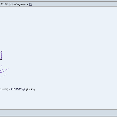
, 23:03 | Сообщение #
22
·
9165542.gif
(2.8 Kb)
(1.4 Kb)