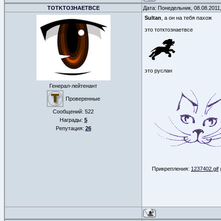
TOTKTO3HAETBCE
Дата: Понедельник, 08.08.2011
Sultan
, а он на тебя пахож
это тотктознаетвсе
это руслан
Генерал-лейтенант
Проверенные
Сообщений:
522
Награды:
5
Репутация:
26
Прикрепления:
1237402.gif