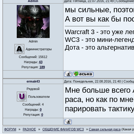
Admin
Дата: Пятница, 22.07.2016, 21:49 | Сообщени
мы сильные, поэто
А вот вы как бы по
Warcraft 3 - это уже л
WC3 - это мини-леген
Admin
Дота - это альтернати
Администраторы
Сообщений:
15612
Награды:
43
Репутация:
189
ermak43
Дата: Понедельник, 22.08.2016, 21:40 | Сооб
Мне больше всего 
Рядовой
Пользователи
раса, но как по мн
Сообщений:
4
парировать тактику
Награды:
0
Репутация:
0
ФОРУМ
»
РАЗНОЕ
»
ОБЩЕНИЕ ФАНАТОВ WC3
»
Самая сильная раса
(Какая 