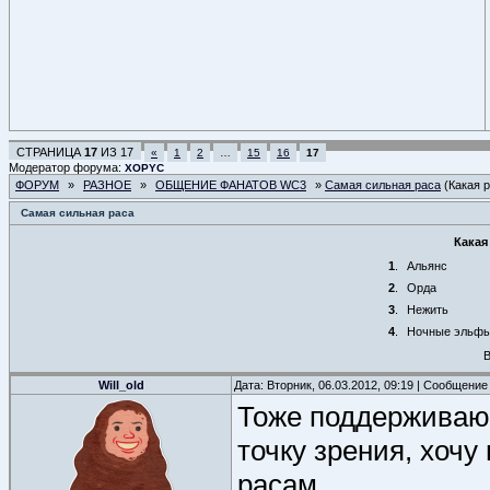
СТРАНИЦА
17
ИЗ
17
«
1
2
…
15
16
17
Модератор форума:
XOPYC
ФОРУМ
»
РАЗНОЕ
»
ОБЩЕНИЕ ФАНАТОВ WC3
»
Самая сильная раса
(Какая 
Самая сильная раса
Какая
1
.
Альянс
2
.
Орда
3
.
Нежить
4
.
Ночные эльф
В
Will_old
Дата: Вторник, 06.03.2012, 09:19 | Сообщение
Тоже поддерживаю 
точку зрения, хоч
расам.