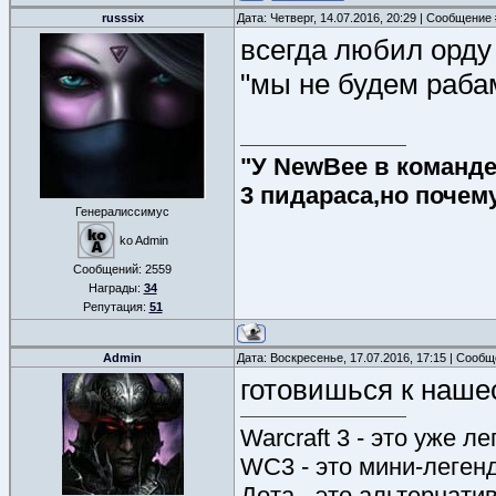
russsix
Дата: Четверг, 14.07.2016, 20:29 | Сообщение
всегда любил орду
"мы не будем раба
"У NewBee в команде 
3 пидараса,но почем
Генералиссимус
ko Admin
Сообщений:
2559
Награды:
34
Репутация:
51
Admin
Дата: Воскресенье, 17.07.2016, 17:15 | Сооб
готовишься к наше
Warcraft 3 - это уже л
WC3 - это мини-леген
Дота - это альтернати