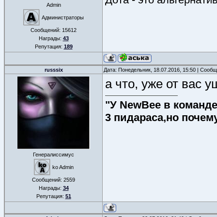
Admin
Администраторы
Сообщений:
15612
Награды:
43
Репутация:
189
russsix
Дата: Понедельник, 18.07.2016, 15:50 | Сооб
а что, уже от вас у
"У NewBee в команде 
3 пидараса,но почем
Генералиссимус
ko Admin
Сообщений:
2559
Награды:
34
Репутация:
51