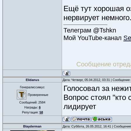
Ещё тут хорошая оз
нервирует немного
Телеграм @Tshkn
Мой YouTube-канал
Se
Сообщение отред
Elidanus
Дата: Четверг, 05.04.2012, 03:31 | Сообщение
Голосовал за нежи
Генералиссимус
Проверенные
Вопрос стоял "кто 
Сообщений:
2584
лидирует
Награды:
6
Репутация:
58
Blayderman
Дата: Суббота, 26.05.2012, 16:41 | Сообщени