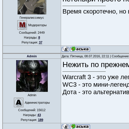
Время скоротечно, но
Генералиссимус
Модераторы
Сообщений:
2449
Награды:
8
Репутация:
37
Admin
Дата: Пятница, 08.07.2016, 22:11 | Сообщени
Нежить по прежне
Warcraft 3 - это уже л
WC3 - это мини-леген
Дота - это альтернати
Admin
Администраторы
Сообщений:
15612
Награды:
43
Репутация:
189