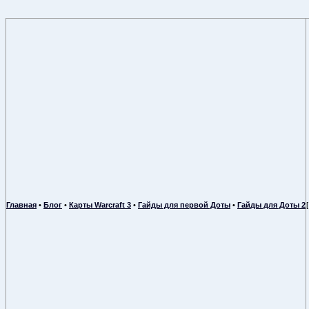
Главная
•
Блог
•
Карты Warcraft 3
•
Гайды для первой Доты
•
Гайды для Доты 2