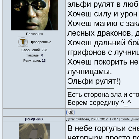
эльфи рулят в люб
Хочеш силу и урон
Хочеш магию с зак
лесных драконов, 
Полковник
Хочеш дальний бой
Проверенные
ггрифонов с лучни
Сообщений:
228
Награды:
0
Хочеш покорить не
Репутация:
13
лучницамы.
Эльфи рулят!)
Есть сторона зла и ст
Берем середину ^_^
[ReV]FeniX
Дата: Суббота, 26.05.2012, 17:07 | Сообщени
В небе горгульи сн
нетопыри просто п