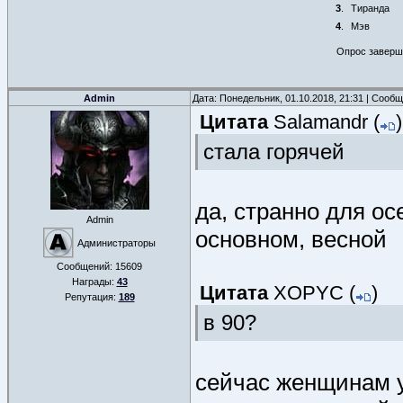
3
.
Тиранда
4
.
Мэв
Опрос завершё
Admin
Дата: Понедельник, 01.10.2018, 21:31 | Сооб
Цитата
Salamandr
(
)
стала горячей
да, странно для ос
Admin
основном, весной
Администраторы
Сообщений:
15609
Награды:
43
Цитата
XOPYC
(
)
Репутация:
189
в 90?
сейчас женщинам у