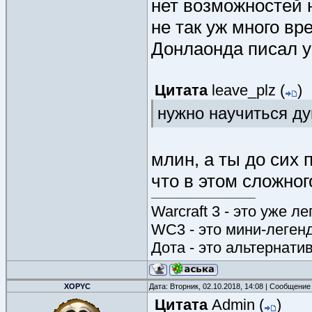
нет возможностей 
не так уж много в
Донлаонда писал у 
Цитата
leave_plz
(
)
нужно научиться ду
млин, а ты до сих 
что в этом сложно
Warcraft 3 - это уже л
WC3 - это мини-леген
Дота - это альтернати
XOPYC
Дата: Вторник, 02.10.2018, 14:08 | Сообщение
Цитата
Admin
(
)