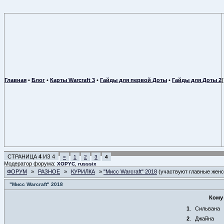
Главная
•
Блог
•
Карты Warcraft 3
•
Гайды для первой Доты
•
Гайды для Доты 2
СТРАНИЦА
4
ИЗ
4
«
1
2
3
4
Модератор форума:
,
XOPYC
russsix
ФОРУМ
»
РАЗНОЕ
»
КУРИЛКА
»
"Мисс Warcraft" 2018
(участвуют главные жен
"Мисс Warcraft" 2018
Кому
1
.
Сильвана
2
.
Джайна