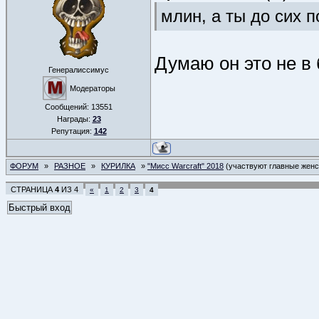
млин, а ты до сих 
Думаю он это не в
Генералиссимус
Модераторы
Сообщений:
13551
Награды:
23
Репутация:
142
ФОРУМ
»
РАЗНОЕ
»
КУРИЛКА
»
"Мисс Warcraft" 2018
(участвуют главные жен
СТРАНИЦА
4
ИЗ
4
«
1
2
3
4