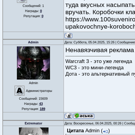
туда вкусных насыпать
Сообщений:
1
вручать. Коробочки кл
Награды:
0
Репутация:
0
https://www.100suvenir
upakovochnye-koroboch
Admin
Дата: Суббота, 05.04.2025, 15:26 | Сообщени
Ненавязчивая реклама 
Warcraft 3 - это уже легенда
WC3 - это мини-легенда
Дота - это альтернативный п
Admin
Администраторы
Сообщений:
15609
Награды:
43
Репутация:
189
Extremator
Дата: Воскресенье, 06.04.2025, 00:26 | Сооб
Цитата
Admin
(
)