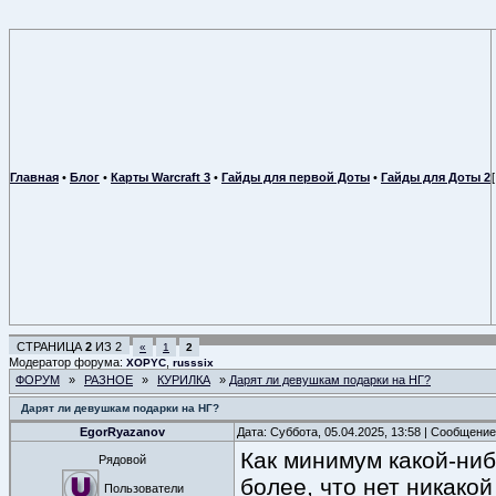
Главная
•
Блог
•
Карты Warcraft 3
•
Гайды для первой Доты
•
Гайды для Доты 2
СТРАНИЦА
2
ИЗ
2
«
1
2
Модератор форума:
,
XOPYC
russsix
ФОРУМ
»
РАЗНОЕ
»
КУРИЛКА
»
Дарят ли девушкам подарки на НГ?
Дарят ли девушкам подарки на НГ?
EgorRyazanov
Дата: Суббота, 05.04.2025, 13:58 | Сообщени
Как минимум какой-ниб
Рядовой
более, что нет никако
Пользователи