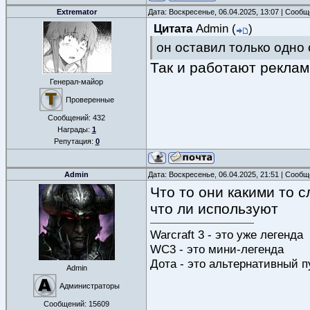
Extremator
Дата: Воскресенье, 06.04.2025, 13:07 | Сооб
Цитата
Admin
(
)
он оставил только одно
Так и работают рекла
Генерал-майор
Проверенные
Сообщений:
432
Награды:
1
Репутация:
0
Admin
Дата: Воскресенье, 06.04.2025, 21:51 | Сооб
Что то они какими то 
что ли используют
Warcraft 3 - это уже легенда
WC3 - это мини-легенда
Дота - это альтернативный п
Admin
Администраторы
Сообщений:
15609