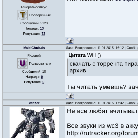
Генералиссимус
Проверенные
Сообщений:
5123
Награды:
13
Репутация:
72
MultiChubais
Дата: Воскресенье, 11.01.2015, 16:12 | Сооб
Цитата
Will
(
)
Рядовой
скачать с торрента пира
Пользователи
архив
Сообщений:
10
Награды:
0
Репутация:
0
Ты читать умеешь? зач
Vanzer
Дата: Воскресенье, 11.01.2015, 17:42 | Сооб
Не все любят вчитыват
Все звуки из wc3 в акк
http://rutracker.org/fo