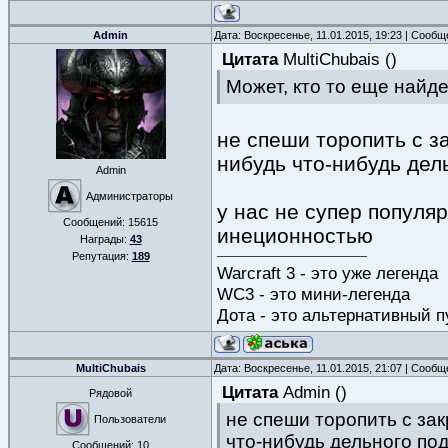
Admin
Дата: Воскресенье, 11.01.2015, 19:23 | Сооб
Цитата
MultiChubais
(
)
Может, кто то еще найде
не спеши торопить с з
нибудь что-нибудь дел
Admin
Администраторы
у нас не супер популя
Сообщений:
15615
инеционностью
Награды:
43
Репутация:
189
Warcraft 3 - это уже легенда
WC3 - это мини-легенда
Дота - это альтернативный п
MultiChubais
Дата: Воскресенье, 11.01.2015, 21:07 | Сооб
Цитата
Admin
(
)
Рядовой
не спеши торопить с за
Пользователи
что-нибудь дельного по
Сообщений:
10