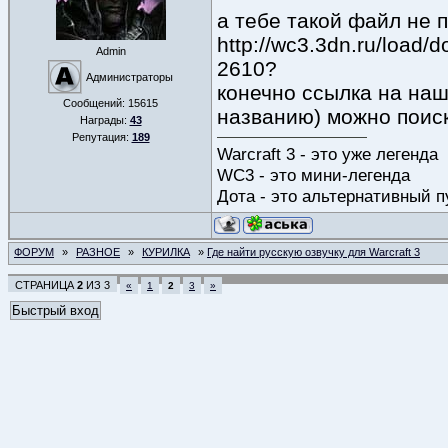
а тебе такой файл не п
http://wc3.3dn.ru/load
Admin
2610?
Администраторы
конечно ссылка на наш
Сообщений:
15615
названию) можно поиск
Награды:
43
Репутация:
189
Warcraft 3 - это уже легенда
WC3 - это мини-легенда
Дота - это альтернативный п
ФОРУМ
»
РАЗНОЕ
»
КУРИЛКА
»
Где найти русскую озвучку для Warcraft 3
СТРАНИЦА
2
ИЗ
3
«
1
2
3
»