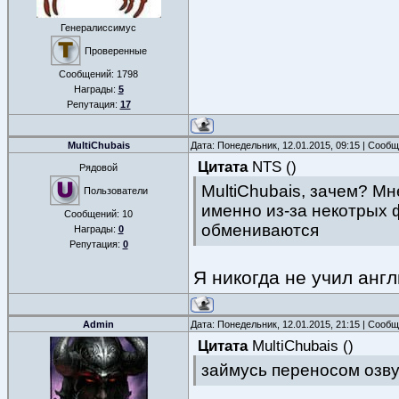
Генералиссимус
Проверенные
Сообщений:
1798
Награды:
5
Репутация:
17
MultiChubais
Дата: Понедельник, 12.01.2015, 09:15 | Сооб
Цитата
NTS
(
)
Рядовой
MultiChubais, зачем? М
Пользователи
именно из-за некотрых 
Сообщений:
10
обмениваются
Награды:
0
Репутация:
0
Я никогда не учил англ
Admin
Дата: Понедельник, 12.01.2015, 21:15 | Сооб
Цитата
MultiChubais
(
)
займусь переносом озву