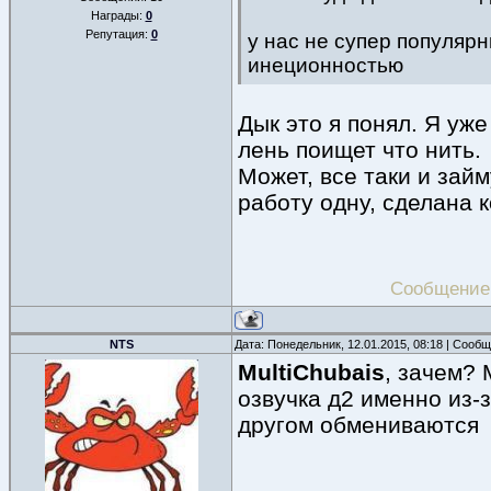
Награды:
0
Репутация:
0
у нас не супер популяр
инеционностью
Дык это я понял. Я уж
лень поищет что нить.
Может, все таки и зай
работу одну, сделана к
Сообщение
NTS
Дата: Понедельник, 12.01.2015, 08:18 | Сооб
MultiChubais
, зачем?
озвучка д2 именно из-
другом обмениваются