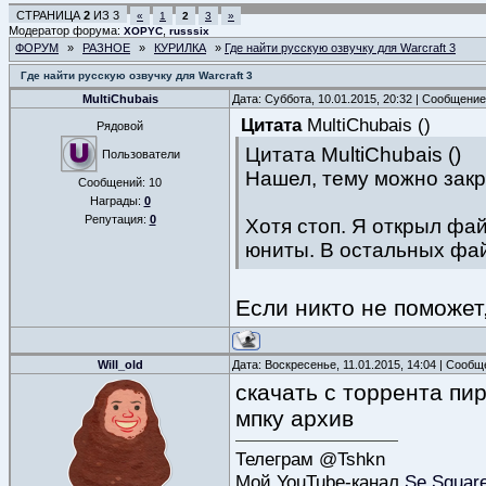
СТРАНИЦА
2
ИЗ
3
«
1
2
3
»
Модератор форума:
,
XOPYC
russsix
ФОРУМ
»
РАЗНОЕ
»
КУРИЛКА
»
Где найти русскую озвучку для Warcraft 3
Где найти русскую озвучку для Warcraft 3
MultiChubais
Дата: Суббота, 10.01.2015, 20:32 | Сообщени
Цитата
MultiChubais
(
)
Рядовой
Цитата MultiChubais ()
Пользователи
Нашел, тему можно закр
Сообщений:
10
Награды:
0
Репутация:
0
Хотя стоп. Я открыл фай
юниты. В остальных файл
Если никто не поможет,
Will_old
Дата: Воскресенье, 11.01.2015, 14:04 | Сооб
скачать с торрента пир
мпку архив
Телеграм @Tshkn
Мой YouTube-канал
Se Squar