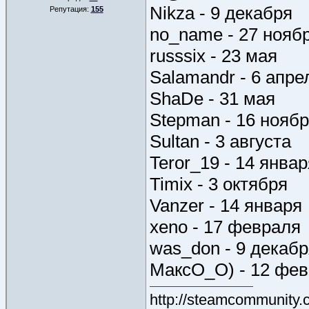
Nikza - 9 декабря
Репутация:
155
no_name - 27 нояб
russsix - 23 мая
Salamandr - 6 апре
ShaDe - 31 мая
Stepman - 16 нояб
Sultan - 3 августа
Teror_19 - 14 январ
Timix - 3 октября
Vanzer - 14 января
xeno - 17 февраля
was_don - 9 декаб
МаксО_О) - 12 фе
http://steamcommunity.