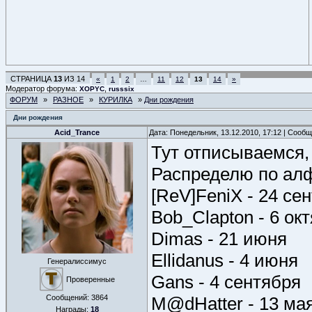
СТРАНИЦА
13
ИЗ
14
«
1
2
…
11
12
13
14
»
Модератор форума:
,
XOPYC
russsix
ФОРУМ
»
РАЗНОЕ
»
КУРИЛКА
»
Дни рождения
Дни рождения
Acid_Trance
Дата: Понедельник, 13.12.2010, 17:12 | Сооб
Тут отписываемся, 
Распределю по алф
[ReV]FeniX - 24 се
Bob_Clapton - 6 ок
Dimas - 21 июня
Ellidanus - 4 июня
Генералиссимус
Gans - 4 сентября
Проверенные
Сообщений:
3864
M@dHatter - 13 ма
Награды:
18