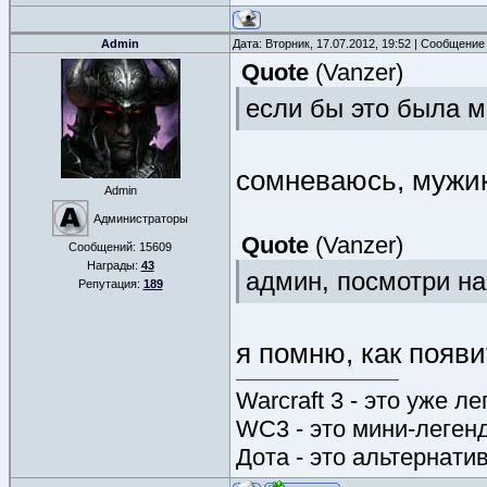
Admin
Дата: Вторник, 17.07.2012, 19:52 | Сообщение
Quote
(
Vanzer
)
если бы это была м
сомневаюсь, мужик
Admin
Администраторы
Quote
(
Vanzer
)
Сообщений:
15609
Награды:
43
админ, посмотри на
Репутация:
189
я помню, как появ
Warcraft 3 - это уже л
WC3 - это мини-леген
Дота - это альтернати