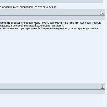
ит желание быть спонсором, то это еще лучше...
одбирать игроков способом моим, пусть кэп смотрит по игре кто, как и кем хорошо
желающие, а со своей командой даже приветствуются.
 как и вторые. при игре даже 2х2 первые выиграют. но, к примеру, если меня и