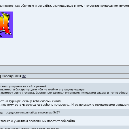
ез призов, как обычные игры сайта, разница лишь в том, что состав команды не меняе
4 | Сообщение #
32
: скилл у игроков на сайте разный
например, я быстро продую ибо не люблю эту гадину черную
 к примеру, лину и сларка, быстренько запинал огненными плюшками сларка и нет проблем
ать в турнире, если у тебя слабый скилл.
, поэтому есть чудо-мод -arspshom, по-моему... Игра по миду, с одинаковыми рандом
удет осуществляться набор в команды 5х5?
только с участием постоянных посетителей сайта...
осы в призовой фонд народ вряд ли будет.