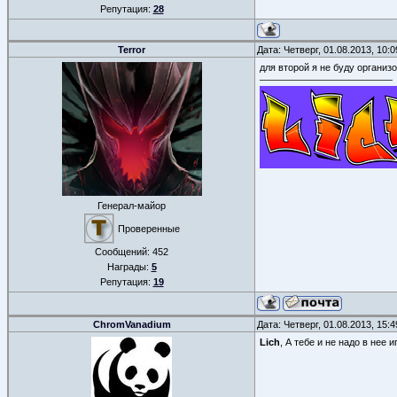
Репутация:
28
Terror
Дата: Четверг, 01.08.2013, 10:
для второй я не буду организ
Генерал-майор
Проверенные
Сообщений:
452
Награды:
5
Репутация:
19
ChromVanadium
Дата: Четверг, 01.08.2013, 15:
Lich
, А тебе и не надо в нее