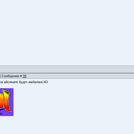
1 | Сообщение #
35
 на айсикапе будет имбалансXD