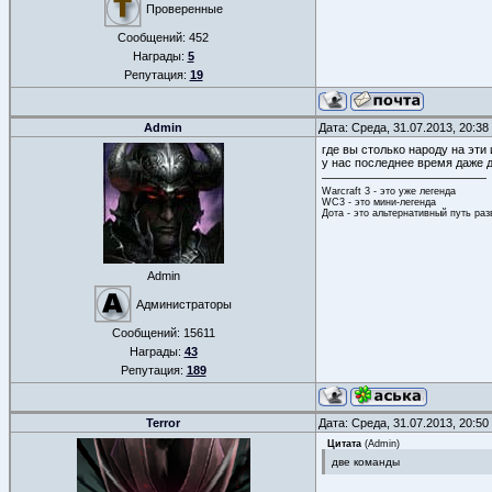
Проверенные
Сообщений:
452
Награды:
5
Репутация:
19
Admin
Дата: Среда, 31.07.2013, 20:3
где вы столько народу на эти
у нас последнее время даже 
Warcraft 3 - это уже легенда
WC3 - это мини-легенда
Дота - это альтернативный путь ра
Admin
Администраторы
Сообщений:
15611
Награды:
43
Репутация:
189
Terror
Дата: Среда, 31.07.2013, 20:5
Цитата
(
Admin
)
две команды