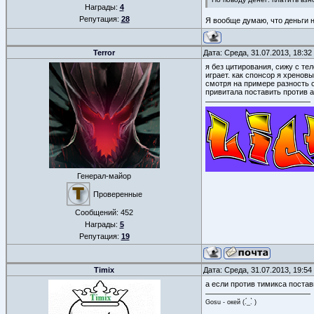
Награды:
4
Репутация:
28
Я вообще думаю, что деньги н
Terror
Дата: Среда, 31.07.2013, 18:3
я без цитирования, сижу с те
играет. как спонсор я хренов
смотря на примере разность с
привитала поставить против 
Генерал-майор
Проверенные
Сообщений:
452
Награды:
5
Репутация:
19
Timix
Дата: Среда, 31.07.2013, 19:5
а если против тимикса постав
Gosu - окей (.́_.̀ )