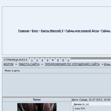
Главная
•
Блог
•
Карты Warcraft 3
•
Гайды для первой Доты
•
Гайды 
СТРАНИЦА
4
ИЗ
6
«
1
2
3
4
5
6
»
ФОРУМ
»
РАБОТА САЙТА
»
ПРЕДЛОЖЕНИЯ ПО УЛУЧШЕНИЮ САЙТА
»
Игры 
Игры в доту
Terror
Дата: Среда, 31.07.2013, 16:0
Цитата
(
in_to
)
игру 5х5