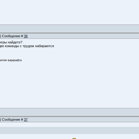
8 | Сообщение #
36
 игры найдете?
две команды с трудом набираются
звития варкрафта
0 | Сообщение #
37