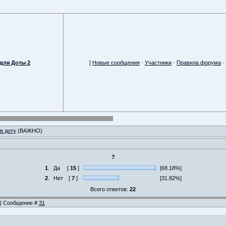
для Доты 2
[
Новые сообщения
·
Участники
·
Правила форума
·
в доту
(ВАЖНО)
?
1
.
Да
[
15
]
[68.18%]
2
.
Нет
[
7
]
[31.82%]
Всего ответов:
22
0 | Сообщение #
31