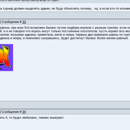
а турнир должен выделять админ, не буду объяснять почему... ну, а если кто-то изъяв
2 | Сообщение #
33
лефона. при игре 5х5 возможен баланс путем подбора игроков с разным скилом. если п
ый. и я не говорил что играть могут только постоянные посетители, пусть играют все 
килов: возьмем админа, привитала, меня и некра. первые два примерно равны по скилу,
админа и некра, и немножко сыгравшись, будет достигнут баланс более менее равный.
4 | Сообщение #
34
ить 4, то будет имбаланс, тимикс выиграет.