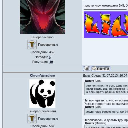
просто игру командами 5х5, б
Генерал-майор
Проверенные
Сообщений:
452
Награды:
5
Репутация:
19
ChromVanadium
Дата: Среда, 31.07.2013, 16:0
Цитата
(
Lich
)
это понятно, но есть одно но
если брать 1х1, на неверах 
а если брать разных героев,
Ну, во-первых, глупо участвов
Разных герое тоже не вариант
Цитата
(
Lich
)
Генерал-лейтенант
люди, еще вопрос есть: как б
Проверенные
Необязательно делать турнир 
Цитата
(
Mihahail
)
Сообщений:
587
По поводу денег: платить взн