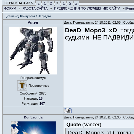
СТРАНИЦА
3
ИЗ
5
«
1
2
3
4
5
»
ФОРУМ
»
РАБОТА САЙТА
»
ПРЕДЛОЖЕНИЯ ПО УЛУЧШЕНИЮ САЙТА
»
[Реше
[Решено] Конкурсы / Награды
Vanzer
Дата: Понедельник, 24.10.2011, 02:05 | Сооб
DeaD_Mopo3_xD
, тог
судьями. НЕ ПАДВИД
Генералиссимус
Проверенные
Сообщений:
2873
Награды:
15
Репутация:
107
DonLaonda
Дата: Понедельник, 24.10.2011, 02:35 | Сооб
Quote
(
Vanzer
)
DeaD_Mopo3_xD, тогда д