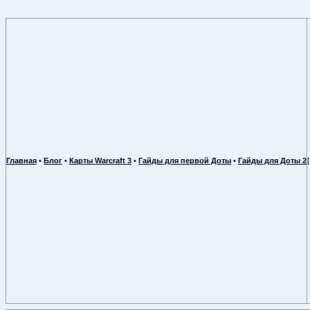
Главная
•
Блог
•
Карты Warcraft 3
•
Гайды для первой Доты
•
Гайды для Доты 2