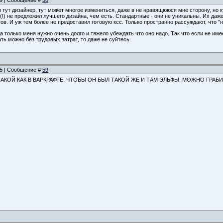
:39 | Сообщение #
58
 я тут дизайнер, тут может многое измениться, даже в не нравящююся мне сторону, но 
о(!) не предложил лучшего дизайна, чем есть. Стандартные - они не уникальны. Их даж
ов. И уж тем более не предоставил готовую ксс. Только пространно рассуждают, что "ну
да только меня нужно очень долго и тяжело убеждать что оно надо. Так что если не им
ть можно без трудовых затрат, то даже не суйтесь.
:45 | Сообщение #
59
 ТАКОЙ КАК В ВАРКРАФТЕ, ЧТОБЫ ОН БЫЛ ТАКОЙ ЖЕ И ТАМ ЭЛЬФЫ, МОЖНО ГРАБ