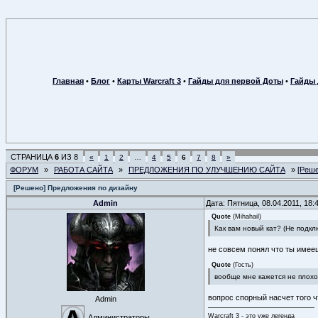
Главная
•
Блог
•
Карты Warcraft 3
•
Гайды для первой Доты
•
Гайды 
СТРАНИЦА
6
ИЗ
8
«
1
2
…
4
5
6
7
8
»
ФОРУМ
»
РАБОТА САЙТА
»
ПРЕДЛОЖЕНИЯ ПО УЛУЧШЕНИЮ САЙТА
»
[Реше
[Решено] Предложения по дизайну
Admin
Дата: Пятница, 08.04.2011, 18
Quote
(
Mihahail
)
Как вам новый кат? (Не подк
не совсем понял что ты имее
Quote
(
Гость
)
вообще мне кажется не плохо 
вопрос спорный насчет того 
Admin
Warcraft 3 - это уже легенда
Администраторы