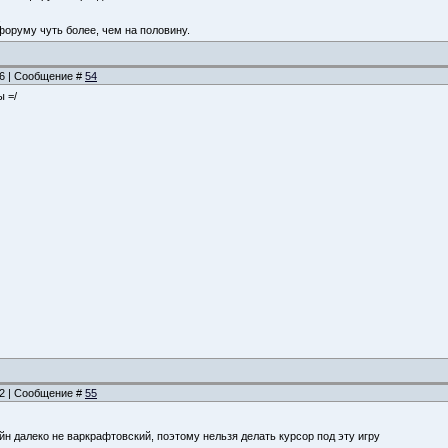
.
форуму чуть более, чем на половину.
:46 | Сообщение #
54
ы =/
:52 | Сообщение #
55
н далеко не варкрафтовский, поэтому нельзя делать курсор под эту игру