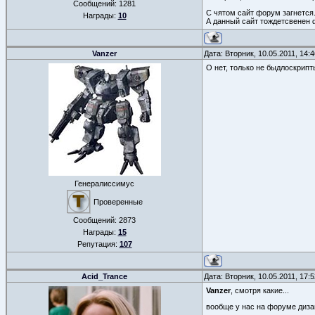
Сообщений:
1281
С чятом сайт форум загнется
Награды:
10
А данный сайт тождетсвенен 
Vanzer
Дата: Вторник, 10.05.2011, 14
О нет, только не быдлоскрипт
Генералиссимус
Проверенные
Сообщений:
2873
Награды:
15
Репутация:
107
Acid_Trance
Дата: Вторник, 10.05.2011, 17
Vanzer
, смотря какие...
вообще у нас на форуме дизай