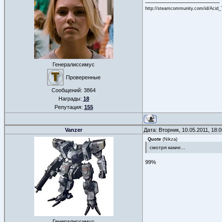
http://steamcommunity.com/id/Acid_
Генералиссимус
Проверенные
Сообщений:
3864
Награды:
18
Репутация:
155
Vanzer
Дата: Вторник, 10.05.2011, 18
Quote
(
Nikza
)
смотря какие...
99%
Генералиссимус