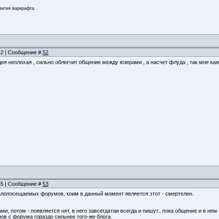
звития варкрафта
:42 | Сообщение #
52
ея неплохая , сильно облегчит общение между юзерами , а насчет флуда , так мне ка
:45 | Сообщение #
53
алопосещаемых форумов, коим в данный момент является этот - смертелен.
и, потом - появляется чят, в него завсегдатаи всегда и пишут.. пока общение и в нем 
ров с форума гораздо сильнее того-же блога.