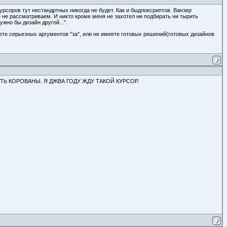
курсоров тут нестандртных никогда не будет. Как и быдлоксриптов. Ванзер
е не рассматриваем. И никто кроме меня не захотел ни подбирать ни тырить
жно бы дизайн другой...".
еете серьезных аргументов "за", или не имеете готовых решений(готовых дизайнов
ИТЬ КОРОВАНЫ. Я ДЖВА ГОДУ ЖДУ ТАКОЙ КУРСОР.