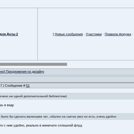
для Доты 2
[
Новые сообщения
·
Участники
·
Правила форума
·
но] Предложения по дизайну
:47 | Сообщение #
51
лючено ни одной дополнительной библиотеки)
шь в виду
было бы сделать маленькии чат...обычно на саитах укоз он есть..очень удобно
что с ним удобно, реально в миничате сплошной флуд