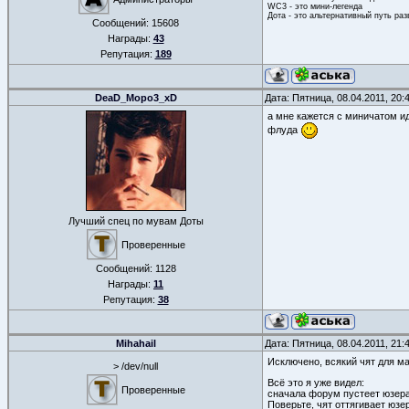
WC3 - это мини-легенда
Дота - это альтернативный путь ра
Сообщений:
15608
Награды:
43
Репутация:
189
DeaD_Mopo3_xD
Дата: Пятница, 08.04.2011, 20
а мне кажется с миничатом ид
флуда
Лучший спец по мувам Доты
Проверенные
Сообщений:
1128
Награды:
11
Репутация:
38
Mihahail
Дата: Пятница, 08.04.2011, 21
Исключено, всякий чят для м
> /dev/null
Всё это я уже видел:
Проверенные
сначала форум пустеет юзерам
Поверьте, чят оттягивает юзе