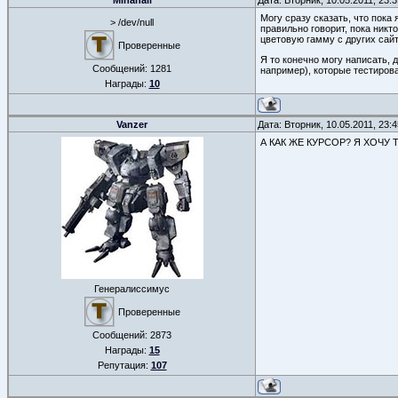
Mihahail
Дата: Вторник, 10.05.2011, 23
Могу сразу сказать, что пока
> /dev/null
правильно говорит, пока никт
цветовую гамму с других сайт
Проверенные
Я то конечно могу написать, 
Сообщений:
1281
например), которые тестирова
Награды:
10
Vanzer
Дата: Вторник, 10.05.2011, 23
А КАК ЖЕ КУРСОР? Я ХОЧУ
Генералиссимус
Проверенные
Сообщений:
2873
Награды:
15
Репутация:
107