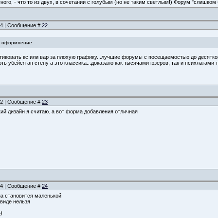
еного, - что то из двух, в сочетании с голубым (но не таким светлым!) Форум "слишком
:34 | Сообщение #
22
е оформление.
ритиковать кс или вар за плохую графику...лучшие форумы с посещаемостью до десятк
оть убейся ап стену а это классика...доказано как тысячами юзеров, так и психлагам
:42 | Сообщение #
23
ий дизайн я считаю. а вот форма добавления отличная
:34 | Сообщение #
24
на становится маленькой
ввиде нельзя
)