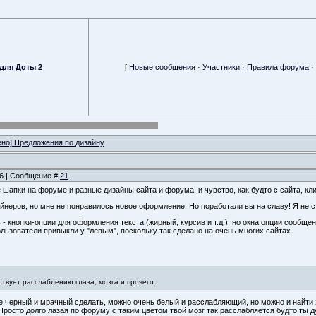
для Доты 2
[
Новые сообщения
·
Участники
·
Правила форума
·
но] Предложения по дизайну
:56 | Сообщение #
21
 шапки на форуме и разные дизайны сайта и форума, и чувство, как будто с сайта, кл
йнеров, но мне не понравилось новое оформление. Но поработали вы на славу! Я не с
ь
- кнопки-опции для оформления текста (жирный, курсив и т.д.), но окна опции сообщ
льзователи привыкли у "левым", поскольку так сделано на очень многих сайтах.
ствует расслаблению глаза, мозга и прочего.
е черный и мрачный сделать, можно очень белый и расслабляющий, но можно и найти 
Просто долго лазая по форуму с таким цветом твой мозг так расслабляется будто ты д