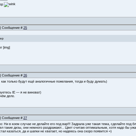
-------
мер
4 | Сообщение #
25
мер
г [img]
4 | Сообщение #
26
, как только будут ещё аналогичные пожелания, тогда и буду думать)
зуетесь IE — я не виноват)
чём дело.
6 | Сообщение #
27
о: Ни в коем случае не делайте его под вар!!! Задрала уже такая тема, сделайте под б
идел такие дизы, они немного раздражают... Цвет считаю оптимальным, хотя надо бы уж
тал казаться, да и шапки не хватает, но надеюсь она скоро появится =)