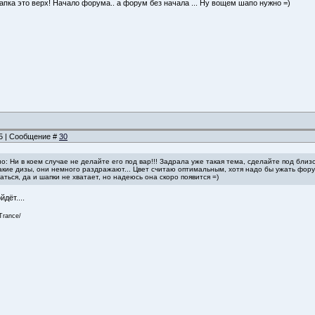
апка это верх! Начало форума.. а форум без начала ... Ну вощем шапо нужно =)
25 | Сообщение #
30
но: Ни в коем случае не делайте его под вар!!! Задрала уже такая тема, сделайте под близ
 такие дизы, они немного раздражают... Цвет считаю оптимальным, хотя надо бы ужать фор
аться, да и шапки не хватает, но надеюсь она скоро появится =)
дёт....
Trance/