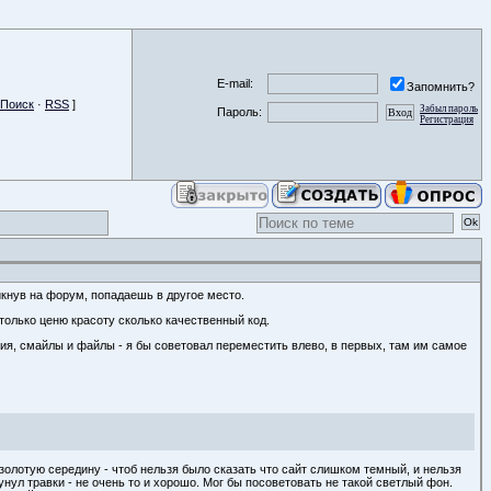
E-mail:
Запомнить?
Поиск
·
RSS
]
Забыл пароль
Пароль:
Регистрация
икнув на форум, попадаешь в другое место.
только ценю красоту сколько качественный код.
ения, смайлы и файлы - я бы советовал переместить влево, в первых, там им самое
золотую середину - чтоб нельзя было сказать что сайт слишком темный, и нельзя
унул травки - не очень то и хорошо. Мог бы посоветовать не такой светлый фон.