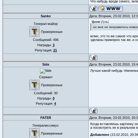
Что нибудь вроде синего, зел
Sanko
Дата: Вторник, 23.02.2010, 12
Quote
(
Гуль
)
Генерал-майор
но мне не понравилось ново
Проверенные
млин, это то же самое что к
Сообщений:
496
зделаны примерно так же..и х
Награды:
3
Репутация:
21
Side
Дата: Вторник, 23.02.2010, 15
Лучше какой-нибудь тёмненьк
Сержант
Проверенные
Сообщений:
30
Награды:
0
Репутация:
4
FATER
Дата: Вторник, 23.02.2010, 20
Когда вставляешь картинку о
Генералиссимус
а посмотреть ее в реальном 
Проверенные
Добавлено
(23.02.2010, 20:34