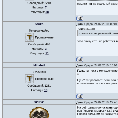
--------------------------------------
Сообщений:
2218
ссылки нет на реальный раз
Награды:
7
Репутация:
38
Sanko
Дата: Среда, 24.02.2010, 09:0
Quote
(
KE4iR
)
Генерал-майор
ссылки нет на реальный раз
Проверенные
зато внизу есть не работает те
Сообщений:
496
Награды:
3
Репутация:
21
Mihahail
Дата: Среда, 24.02.2010, 18:0
Гуль
, ты пока в меньшенстве
> /dev/null
{
}
-----------------
Проверенные
Ну и? тег работает. если поль
если огнелисом - посмотрю в 
Сообщений:
1281
Награды:
10
XOPYC
Дата: Среда, 24.02.2010, 22:4
На счёт диза могу сказать одн
вар (кнопки, мышка и т.д.) в
Просто большим он каким то с