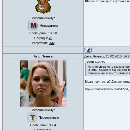
Шапка это не тупо картинка ш
Генералиссимус
Модераторы
Сообщений:
13550
Награды:
23
Репутация:
142
Acid_Trance
Дата: Четверг, 25.02.2010, 14:
Quote
(
XOPYC
)
На счёт диза могу сказать од
(кнопки, мышка и т.д.) видел
большим он каким то стал каз
Может контра, а? Думаю, подой
http://steamcommunity.com/id/Acid_
Генералиссимус
Проверенные
Сообщений:
3864