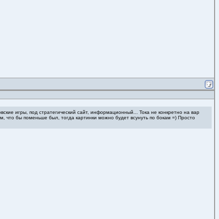
овские игры, под стратегический сайт, информационный... Тока не конкретно на вар
ум, что бы поменьше был, тогда картинки можно будет всунуть по бокам =) Просто