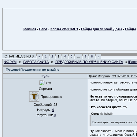
Главная
•
Блог
•
Карты Warcraft 3
•
Гайды для первой Доты
•
Гайды 
СТРАНИЦА
3
ИЗ
8
«
1
2
3
4
5
…
7
8
»
ФОРУМ
»
РАБОТА САЙТА
»
ПРЕДЛОЖЕНИЯ ПО УЛУЧШЕНИЮ САЙТА
»
[Реше
[Решено] Предложения по дизайну
Гуль
Дата: Вторник, 23.02.2010, 11
Конечно напрягает отсутствие
Сержант
Конечно не хочу обижать диза
Но есть то что понравилос
Проверенные
место. Во вторых, опытные по
Сообщений:
23
Что касается цвета
, то:
Награды:
0
Quote
(
Mihahail
)
Репутация:
0
Белый цвет во первых способ
Ну как сказать...можно вообщ
сказать, что слишком белый. 