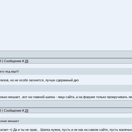
18 | Сообщение #
28
го под вар!!!
лизов, но не особо загонятся, лучше сдержаный диз
лько мешает...вот на главной шапка - лицо сайта..а на форуме только прокручивать ли
02 | Сообщение #
29
только мешает
тает =) Да и ты не прав... Шапка нужна, пусть и не как на самом сайте, пусть маленька