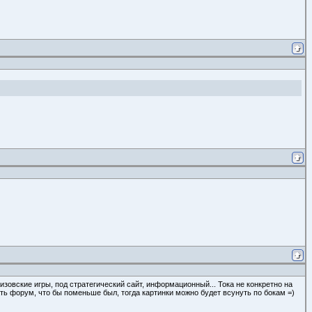
лизовские игры, под стратегический сайт, информационный... Тока не конкретно на
ать форум, что бы поменьше был, тогда картинки можно будет всунуть по бокам =)