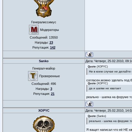
Генералиссимус
Модераторы
Сообщений:
13550
Награды:
23
Репутация:
142
Sanko
Дата: Четверг, 25.02.2010, 09:
Quote
(
XOPYC
)
Генерал-майор
Ни в коем случае не делайте е
Проверенные
согласен.можно зделать под б
Сообщений:
496
Quote
(
XOPYC
)
да и шапки не хватает
Награды:
3
Репутация:
21
реально - шапка на форуме то
XOPYC
Дата: Четверг, 25.02.2010, 14:
Quote
(
Sanko
)
реально - шапка на форуме 
Я ващет написал что её НЕ хва