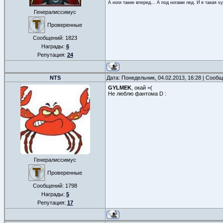
А ноги такие вперед... А под ногами лед. И я такая ху
Генералиссимус
Проверенные
Сообщений:
1823
Награды:
6
Репутация:
24
NTS
Дата: Понедельник, 04.02.2013, 16:28 | Сооб
GYLMEK
, окай =(
Не люблю фантома D :
Генералиссимус
Проверенные
Сообщений:
1798
Награды:
5
Репутация:
17