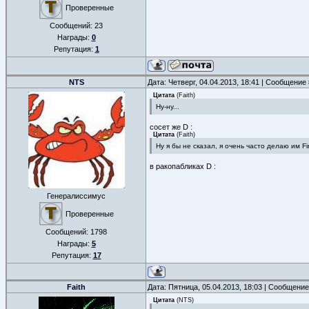
Проверенные
Сообщений:
23
Награды:
0
Репутация:
1
NTS
Дата: Четверг, 04.04.2013, 18:41 | Сообщение
Цитата
(
Faith
)
Ну-ну...
сосет же D :
Цитата
(
Faith
)
Ну я бы не сказал, я очень часто делаю им Fir
в ракопабликах D :
Генералиссимус
Проверенные
Сообщений:
1798
Награды:
5
Репутация:
17
Faith
Дата: Пятница, 05.04.2013, 18:03 | Сообщени
Цитата
(
NTS
)