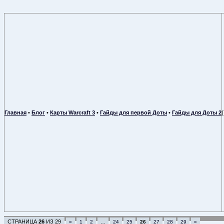
Главная
•
Блог
•
Карты Warcraft 3
•
Гайды для первой Доты
•
Гайды для Доты 2
СТРАНИЦА
26
ИЗ
29
«
1
2
…
24
25
26
27
28
29
»