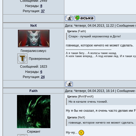
Сообщений:
2449
Награды:
8
Репутация:
37
NeX
Дата: Четверг, 04.04.2013, 11:22 | Сообщение
Цитата
(
Faith
)
Сларк - лучший херокиллер в Доте!
говнище, которое ничего не может сделать.
Генералиссимус
А я такая бегу... А волосы такие назад.
А ноги такие вперед... А под ногами лед. И я такая ху
Проверенные
Сообщений:
1823
Награды:
6
Репутация:
24
Faith
Дата: Четверг, 04.04.2013, 16:14 | Сообщение
Цитата
(
|ReV|FeniX
)
Но в начале очень тонкий.
Ну я бы не сказал, я очень часто делаю им Fi
Цитата
(
NeX
)
говнище, которое ничего не может сделать.
Сержант
Ну-ну...