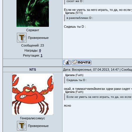
сосет же D :
Если не уметь за него играть, то да, но если
Цитата
(
NTS
)
в ракопабликах D :
Сидишь ты D :
Сержант
Проверенные
Сообщений:
23
Награды:
0
Репутация:
1
NTS
Дата: Воскресенье, 07.04.2013, 14:47 | Сооб
Цитата
(
Faith
)
Сидишь ты D :
окай, в тимматчмекйкингах одни раки сидят 
Цитата
(
Faith
)
Если не уметь за него играть, то да, но если
ясно
Генералиссимус
Проверенные