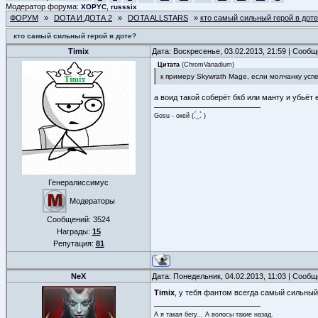
Модератор форума:
,
XOPYC
russsix
ФОРУМ
»
DOTA И ДОТА 2
»
DOTA ALLSTARS
»
кто самый сильный герой в дот
кто самый сильный герой в доте?
Timix
Дата: Воскресенье, 03.02.2013, 21:59 | Сооб
Цитата
(
ChromVanadium
)
к примеру Skywrath Mage, если молчанку успе
а воид такой соберёт бкб или манту и убьёт 
Gosu - окей (.́_.̀ )
Генералиссимус
Модераторы
Сообщений:
3524
Награды:
15
Репутация:
81
NeX
Дата: Понедельник, 04.02.2013, 11:03 | Сооб
Timix
, у тебя фантом всегда самый сильны
А я такая бегу... А волосы такие назад.