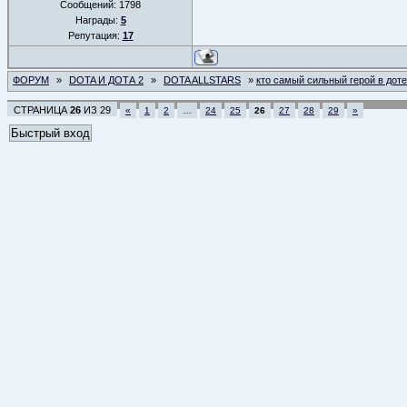
Сообщений:
1798
Награды:
5
Репутация:
17
ФОРУМ
»
DOTA И ДОТА 2
»
DOTA ALLSTARS
»
кто самый сильный герой в дот
СТРАНИЦА
26
ИЗ
29
«
1
2
…
24
25
26
27
28
29
»