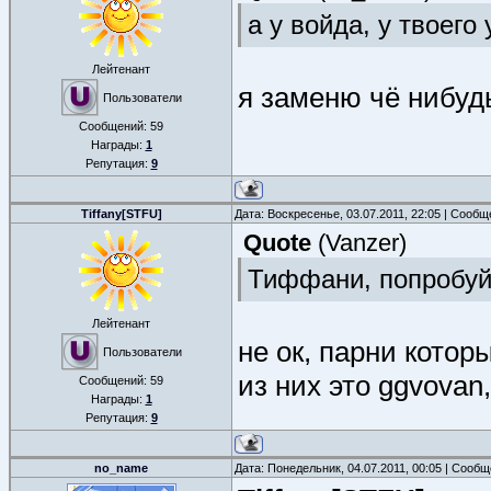
а у войда, у твоего
Лейтенант
я заменю чё нибуд
Пользователи
Сообщений:
59
Награды:
1
Репутация:
9
Tiffany[STFU]
Дата: Воскресенье, 03.07.2011, 22:05 | Сооб
Quote
(
Vanzer
)
Тиффани, попробуй 
Лейтенант
не ок, парни котор
Пользователи
из них это ggvovan,
Сообщений:
59
Награды:
1
Репутация:
9
no_name
Дата: Понедельник, 04.07.2011, 00:05 | Сооб