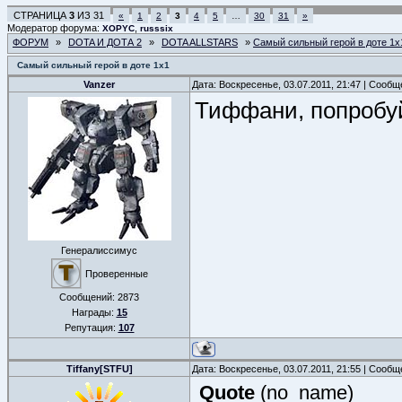
СТРАНИЦА
3
ИЗ
31
«
1
2
3
4
5
…
30
31
»
Модератор форума:
,
XOPYC
russsix
ФОРУМ
»
DOTA И ДОТА 2
»
DOTA ALLSTARS
»
Самый сильный герой в доте 1х
Самый сильный герой в доте 1х1
Vanzer
Дата: Воскресенье, 03.07.2011, 21:47 | Сооб
Тиффани, попробуй
Генералиссимус
Проверенные
Сообщений:
2873
Награды:
15
Репутация:
107
Tiffany[STFU]
Дата: Воскресенье, 03.07.2011, 21:55 | Сооб
Quote
(
no_name
)