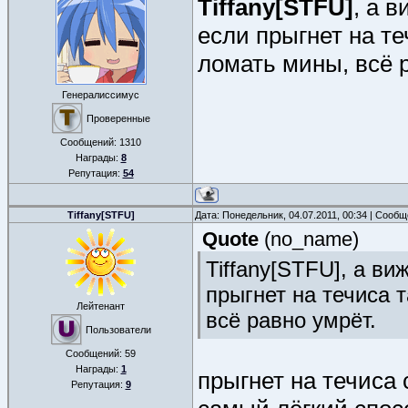
Tiffany[STFU]
, а 
если прыгнет на т
ломать мины, всё 
Генералиссимус
Проверенные
Сообщений:
1310
Награды:
8
Репутация:
54
Tiffany[STFU]
Дата: Понедельник, 04.07.2011, 00:34 | Сооб
Quote
(
no_name
)
Tiffany[STFU], а в
прыгнет на течиса 
Лейтенант
всё равно умрёт.
Пользователи
Сообщений:
59
Награды:
1
прыгнет на течиса 
Репутация:
9