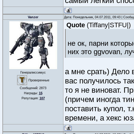
самый лёгкий спос
Vanzer
Дата: Понедельник, 04.07.2011, 09:43 | Сооб
Quote
(
Tiffany|STFU|
)
не ок, парни которы
них это ggvovan, лу
а мне срать) Дело 
Генералиссимус
вас получилось так
Проверенные
то я не виноват. П
Сообщений:
2873
Награды:
15
(причем иногда ти
Репутация:
107
поставить купол, т
времени, а хекс ю