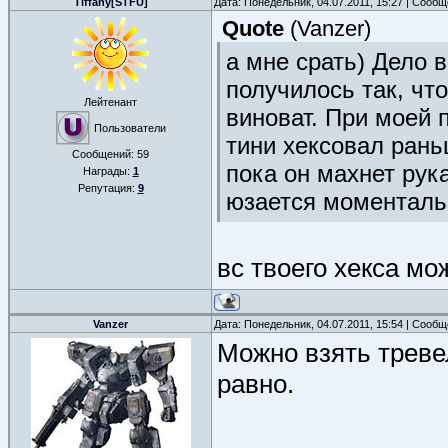
Tiffany[STFU]
Дата: Понедельник, 04.07.2011, 15:27 | Сооб
Quote
(
Vanzer
)
а мне срать) Дело в
получилось так, что
Лейтенант
виноват. При моей 
Пользователи
тини хексовал раньш
Сообщений:
59
пока он махнет рук
Награды:
1
Репутация:
9
юзается моменталь
вс твоего хекса мо
Vanzer
Дата: Понедельник, 04.07.2011, 15:54 | Сооб
Можно взять тревел
равно.