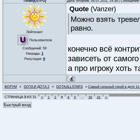
Tiffany[STFU]
Дата: Вторник, 05.07.2011, 14:38 | Сообщение
Quote
(
Vanzer
)
Можно взять тревел
равно.
Лейтенант
Пользователи
конечно всё контри
Сообщений:
59
Награды:
1
зависеть от самого
Репутация:
9
а про игроку хоть 
ФОРУМ
»
DOTA И ДОТА 2
»
DOTA ALLSTARS
»
Самый сильный герой в доте 1х
СТРАНИЦА
3
ИЗ
31
«
1
2
3
4
5
…
30
31
»