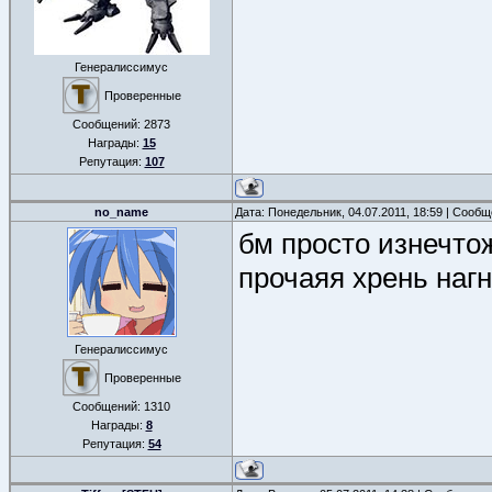
Генералиссимус
Проверенные
Сообщений:
2873
Награды:
15
Репутация:
107
no_name
Дата: Понедельник, 04.07.2011, 18:59 | Сооб
бм просто изнечтож
прочаяя хрень нагн
Генералиссимус
Проверенные
Сообщений:
1310
Награды:
8
Репутация:
54