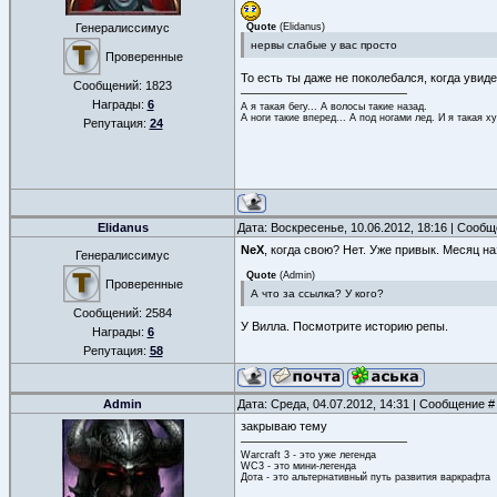
Генералиссимус
Quote
(
Elidanus
)
нервы слабые у вас просто
Проверенные
То есть ты даже не поколебался, когда увид
Сообщений:
1823
Награды:
6
А я такая бегу... А волосы такие назад.
А ноги такие вперед... А под ногами лед. И я такая ху
Репутация:
24
Elidanus
Дата: Воскресенье, 10.06.2012, 18:16 | Сооб
NeX
, когда свою? Нет. Уже привык. Месяц на
Генералиссимус
Quote
(
Admin
)
Проверенные
А что за ссылка? У кого?
Сообщений:
2584
У Вилла. Посмотрите историю репы.
Награды:
6
Репутация:
58
Admin
Дата: Среда, 04.07.2012, 14:31 | Сообщение 
закрываю тему
Warcraft 3 - это уже легенда
WC3 - это мини-легенда
Дота - это альтернативный путь развития варкрафта