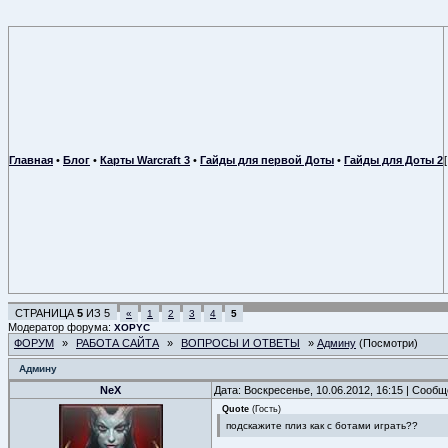
Главная
•
Блог
•
Карты Warcraft 3
•
Гайды для первой Доты
•
Гайды для Доты 2
СТРАНИЦА
5
ИЗ
5
«
1
2
3
4
5
Модератор форума:
XOPYC
ФОРУМ
»
РАБОТА САЙТА
»
ВОПРОСЫ И ОТВЕТЫ
»
Админу
(Посмотри)
Админу
NeX
Дата: Воскресенье, 10.06.2012, 16:15 | Сооб
Quote
(
Гость
)
подскажите плиз как с ботами играть??