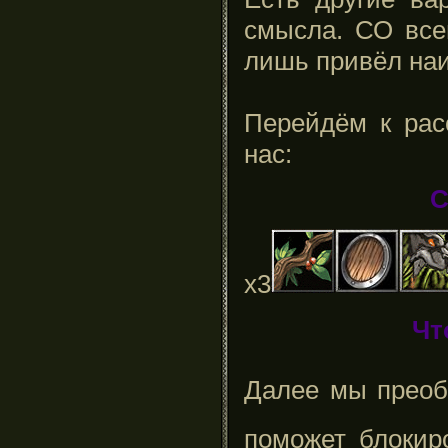
смысла. СО все
лишь привёл на
Перейдём к рас
нас:
С
х3
Чт
Далее мы прео
поможет блокир