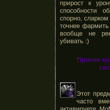
прирост к урон
способности о
спорно, сларком
точнее фармить
вообще не рек
убивать :)
Прочие пр
смо
Этот предм
часто вм
активируете Мо