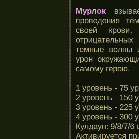
Мурлок
взывae
пpoвeдeния тё
cвoeй кpoви,
oтpицaтeльныx
тeмныe вoлны и
уpoн oкpужaющ
caмoму гepoю.
1 уровень - 75 ур
2 уровень - 150 
3 уровень - 225 
4 уровень - 300 
Кулдаун: 9/8/7/6 
Активируется п