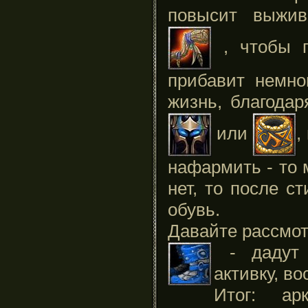
повысит выжив
, чтобы п
прибавит немно
жизнь, благодар
или
,
нафармить - то 
нет, то после с
обувь.
Давайте рассмот
- дадут 
активку, в
Итог: а