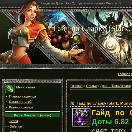
Гайды по Доте, Dota 2, стратегии и тактики Warcraft 3
Гайд по Сларку (Slark,
Главная
Главная
»
Статьи
»
Дота 1 (Dota Allstars)
Меню сайта
Главная страница
Каталог статей
Гайд по Сларку (Slark, Murloc
Каталог файлов
Гайд по
Карты Warcraft 3 (много)
Доты 6.82
---
Arena
---
Defense
счет того,
---
Melee