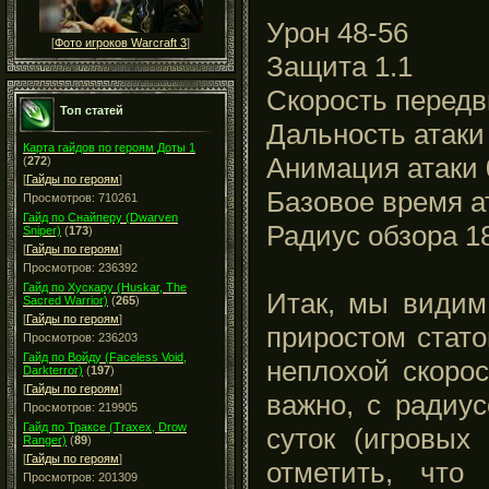
Урон 48-56
[
Фото игроков Warcraft 3
]
Защита 1.1
Скорость передв
Топ статей
Дальность атаки
Карта гайдов по героям Доты 1
Анимация атаки 0
(
272
)
[
Гайды по героям
]
Базовое время ат
Просмотров: 710261
Гайд по Снайперу (Dwarven
Радиус обзора 1
Sniper)
(
173
)
[
Гайды по героям
]
Просмотров: 236392
Гайд по Хускару (Huskar, The
Итак, мы видим
Sacred Warrior)
(
265
)
[
Гайды по героям
]
приростом стато
Просмотров: 236203
Гайд по Войду (Faceless Void,
неплохой скоро
Darkterror)
(
197
)
[
Гайды по героям
]
важно, с радиу
Просмотров: 219905
Гайд по Траксе (Traxex, Drow
суток (игровых
Ranger)
(
89
)
[
Гайды по героям
]
отметить, что
Просмотров: 201309