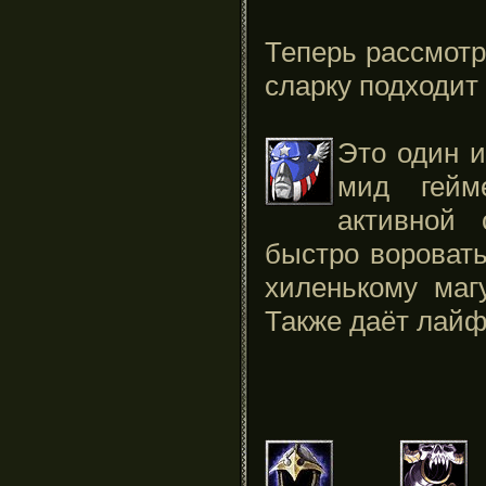
Теперь рассмот
сларку подходит
Это один и
мид гейм
активной
быстро воровать
хиленькому маг
Также даёт лайф