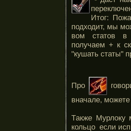
переключени
Итог: Пож
подходит, мы мо
вом статов в
получаем + к ск
"кушать статы" 
Про
говор
вначале, можете 
Также Мурлоку 
кольцо
если исп