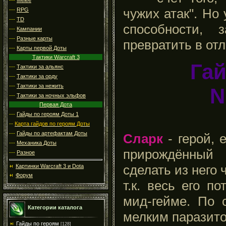
чужих атак". Но
---
RPG
---
TD
способности,
---
Кампании
---
Разные карты
превратить в от
---
Карты первой Доты
Тактики Warcraft 3
Гай
---
Тактики за альянс
---
Тактики за орду
---
Тактики за нежить
N
---
Тактики за ночных эльфов
Первая Дота
---
Гайды по героям Доты 1
--
Карта гайдов по героям Доты
---
Гайды по артефактам Доты
Сларк
- герой, 
---
Механика Доты
прирождённый 
---
Разное
сделать из него 
Картинки Warcraft 3 и Dota
Форум
т.к. весь его п
мид-гейме. По 
Категории каталога
мелким паразито
Гайды по героям
[128]