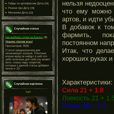
нельзя недооцени
Гайды по артефактам Доты
[53]
Разное про Доту
[79]
что ему можно
Механика Доты
[22]
артов, и идти уб
В добавок к то
Случайная статья
фармить, по
Как выбрать героя за Альянс
(
0
)
постоянном нап
[
Альянс против всех
]
Просмотров: 9555
Итак, что дел
Статья предназначена для
начинающих игроков. Опытные
игроки вряд ли найдут в ней что-
хороших руках и 
либо полезное для себя (ну может
быть только пару секретов,
которые к данной статье добавил
лично я :D)
Характеристики:
Случайная картинка
Сила 21 + 1.8
Lyn
Ловкость 21 + 1.
Разум 16 + 1.9