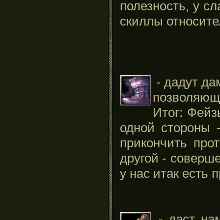
полезность, у сл
скиллы относите
- дадут да
позволяющ
Итог: Фейз
одной стороны 
прикончить про
другой - соверш
у нас итак есть 
- даст нам