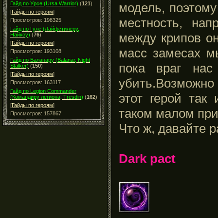
Гайд по Урсе (Ursa Warrior)
(
121
)
модель, поэтому
[
Гайды по героям
]
местность, нап
Просмотров: 198325
Гайд по Гуле (Лайфстилеру,
между крипов он
Найксу)
(
76
)
[
Гайды по героям
]
масс замесах м
Просмотров: 193108
Гайд по Баланару (Balanar, Night
пока враг нас
Stalker)
(
150
)
[
Гайды по героям
]
убить.Возможно 
Просмотров: 163117
Гайд по Legion Commander
этот герой так
(Командиру легиона, Tresdin)
(
162
)
[
Гайды по героям
]
таком малом при
Просмотров: 157867
Что ж, давайте 
Dark pact