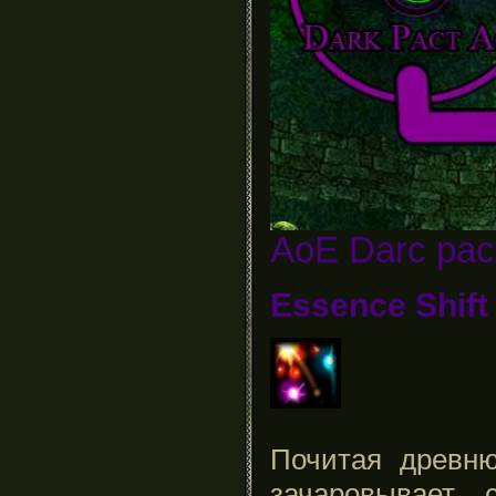
AoE Darc pac
Essence Shift
Почитая древню
зачаровывает