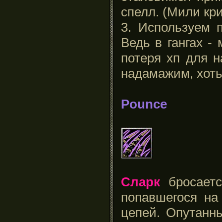
спелл. (Мили кри
3. Используем 
Ведь в гангах -
потеря хп для н
надамажим, хоть
Pounce
Сларк
бросаетс
попавшегося на
цепей. Опутанны