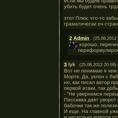
если мы будем правил
убить будет очень тру
этот Плюс что-то забы
граматически оч стра
2
Admin
(25.08.2012 
хорошо, перене
переформулиро
3
lyk
(25.08.2012 20:59)
Вот не понимаю я чем
Морте. Да, уклон с баб
но, как писал автор п
первой атаки, так доб
- "Не увернемся первы
Пассивка дает уворот 
бабочки так же полезе
И еще. На главной уж
и несколько юзеров от