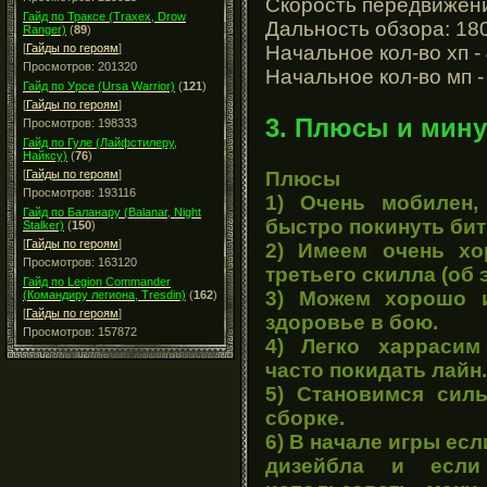
Скорость передвижени
Гайд по Траксе (Traxex, Drow
Дальность обзора: 180
Ranger)
(
89
)
Начальное кол-во хп -
[
Гайды по героям
]
Просмотров: 201320
Начальное кол-во мп -
Гайд по Урсе (Ursa Warrior)
(
121
)
[
Гайды по героям
]
3. Плюсы и мину
Просмотров: 198333
Гайд по Гуле (Лайфстилеру,
Найксу)
(
76
)
Плюсы
[
Гайды по героям
]
Просмотров: 193116
1) Очень мобилен,
Гайд по Баланару (Balanar, Night
быстро покинуть бит
Stalker)
(
150
)
[
Гайды по героям
]
2) Имеем очень хо
Просмотров: 163120
третьего скилла (об 
Гайд по Legion Commander
3) Можем хорошо и
(Командиру легиона, Tresdin)
(
162
)
[
Гайды по героям
]
здоровье в бою.
Просмотров: 157872
4) Легко харрасим
часто покидать лайн.
5) Становимся сил
сборке.
6) В начале игры есл
дизейбла и есл