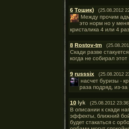
6
Тошик)
(25.08.2012 2
Между прочим адми
это норм но у мен
кристалика 4 или 4 раз
8
Rostov-tm
(25.08.201
Скади разве стакуетс
когда не собирал это
9
russsix
(25.08.2012 2
насчет буризы - к
раза подряд, из-за
10
lyk
(25.08.2012 23:36
В описании к скади на
эффекты, ближний бой"
будет стакаться с орб
орбами могут спокойно