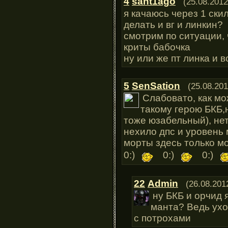
4
sant1ago
(25.08.2012
я качаюсь через 1 ски
делать и вг и линкин?
смотрим по ситуации, 
криты бабочка
ну или же пт линка и
5
SenSation
(25.08.201
Слабовато, как мо
такому герою БКБ,
тоже юзабельный), не
нехило дпс и уровень
морты здесь только м
0:)
0:)
0:)
22
Admin
(26.08.201
ну БКБ и орчид 
манта? Ведь ухо
с потрохами