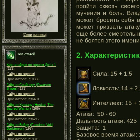
пройти сквозь своег
мучения и боль. Вла
может бросить себя 
может призвать атаку
еще более смертельны
[
Свои рисовки
]
не боятся этого имени
2. Характеристик
Топ статей
Карта гайдов по героям Доты 1
(
272
)
Сила: 15 + 1.5
[
Гайды по героям
]
Просмотров: 710336
Гайд по Снайперу (Dwarven
Ловкость: 14 + 2
Sniper)
(
173
)
[
Гайды по героям
]
Просмотров: 236401
Интеллект: 15 + 
Гайд по Хускару (Huskar, The
Sacred Warrior)
(
265
)
Атака: 50 - 60
[
Гайды по героям
]
Просмотров: 236212
Дальность атаки: 425
Гайд по Войду (Faceless Void,
Защита: 1
Darkterror)
(
197
)
Базовое время атаки: 
[
Гайды по героям
]
Просмотров: 219915