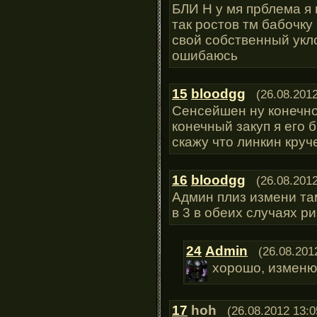
БЛИ Н у мя прблема я 
так ростов тм бабочку 
свой собственный укло
ошибаюсь
15
bloodgg
(26.08.2012
Сенсейшен ну конечно
конечный закуп я его 
скажу что линкин круч
16
bloodgg
(26.08.2012
Админ плиз измени та
в 3 в обеих случаях р
24
Admin
(26.08.201
хорошо, изменю
17
hoh
(26.08.2012 13:0