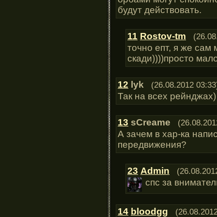
будут действовать.
11
Rostov-tm
(26.08
точно епт, я же са
скади))))просто мал
12
lyk
(26.08.2012 03:33
Так на всех рейнджах)
13
sCreame
(26.08.201
А зачем в хар-ка напи
передвижения?
23
Admin
(26.08.201
спс за внимате
14
bloodgg
(26.08.2012