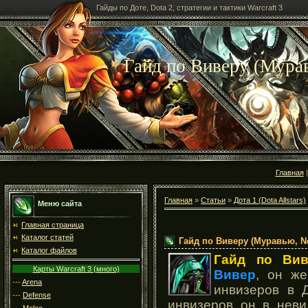
Гайды по Доте, Dota 2, стратегии и тактики Warcraft 3
Гайд по Виверу (Мурав
Главная
Главная
»
Статьи
»
Дота 1 (Dota Allstars)
Меню сайта
Главная страница
Каталог статей
Гайд по Виверу (Муравью, N
Каталог файлов
Гайд по Вив
Карты Warcraft 3 (много)
Вивер
, он ж
---
Arena
инвизеров в 
---
Defense
инвизеров он в неви
---
Melee