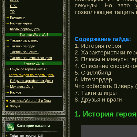
секунды. Но зато 
---
RPG
позволяющие тащить 
---
TD
---
Кампании
---
Разные карты
---
Карты первой Доты
Тактики Warcraft 3
Содержание гайда:
---
Тактики за альянс
1. История героя
---
Тактики за орду
2. Характеристики гер
---
Тактики за нежить
3. Плюсы и минусы ге
---
Тактики за ночных эльфов
Первая Дота
4. Описание способно
---
Гайды по героям Доты 1
5. Скиллбилд
--
Карта гайдов по героям Доты
6. Итемордер
---
Гайды по артефактам Доты
Что собирать Виверу 
---
Механика Доты
7. Тактика игры
---
Разное
8. Друзья и враги
Картинки Warcraft 3 и Dota
Форум
1. История героя
Категории каталога
Гайды по героям
[128]