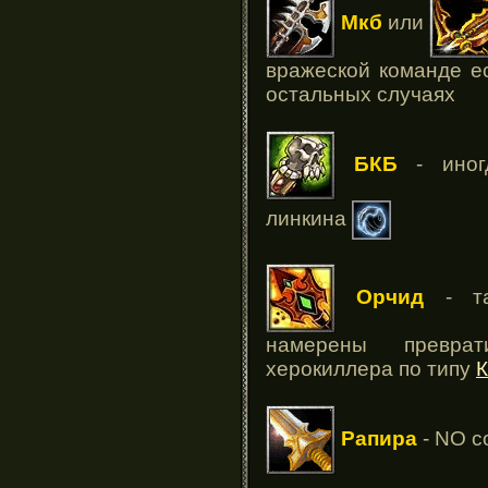
Мкб
или
вражеской команде ес
остальных случаях
БКБ
- иног
линкина
Орчид
- та
намерены превр
херокиллера по типу
К
Рапира
- NO c