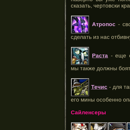
сказать, чертовски кр
Атропос
- св
сделать из нас отбив
Раста
- еще о
мы также должны боят
Течис
- для та
его мины особенно о
Сайленсеры