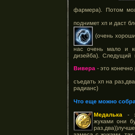
фармера). Потом мо
поднимет хп и даст б
(очень хороши
нас очень мало и к
дизейба). Следущий 
Вивера
- это конечно
съедать хп на раз,дв
радианс)
Что еще можно собра
Медалька
- э
жуками они б
раз,два))луч
замеса с жуками, так