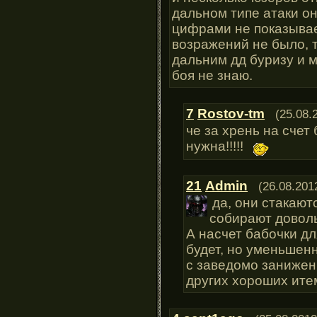
дальном типе атаки он
цифрами не показывае
возражений не было, т
дальним дд буризу и м
боя не знаю.
7
Rostov-tm
(25.08.
че за хрень на счет
нужна!!!!!
21
Admin
(26.08.201
да, они стакаютс
собирают довол
А насчет бабочки дл
будет, но уменьшенн
с заведомо занижен
других хороших ите