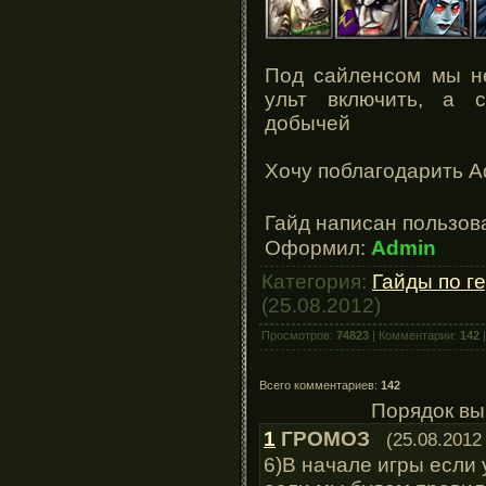
Под сайленсом мы не
ульт включить, а с
добычей
Хочу поблагодарить Ad
Гайд написан пользо
Оформил:
Admin
Категория:
Гайды по г
(25.08.2012)
Просмотров:
74823
| Комментарии:
142
|
Всего комментариев:
142
Порядок вы
1
ГРОМОЗ
(25.08.2012
6)В начале игры если 