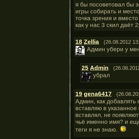
я бы посоветовал бы 
игры собирать и место
точка зрения и вместо
как у нас 3 скил даёт 
18
Zellia
(26.08.2012 13
Админ убери у ме
25
Admin
(26.08.201
убрал
19
gena6417
(26.08.20
Админ, как добавлять 
вставляю в указанное 
вставлял, не появляют
чьё именно имя? и ещё
теги я не знаю.