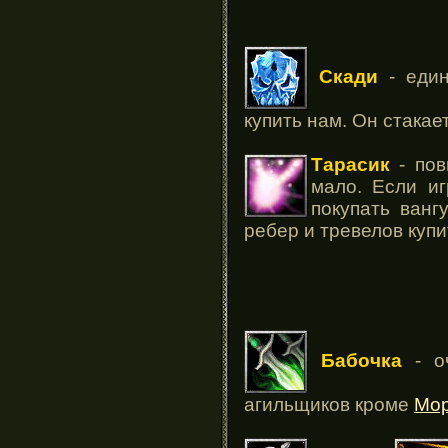
Скади
- един
купить нам. Он стакае
Тарасик
- пов
мало. Если и
покупать ванг
ребер и тревелов купи
Бабочка
- о
агильщиков кроме
Мо