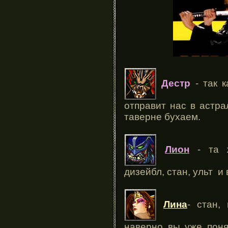
Дестр
- так 
отправит нас в астра
таверне бухаем.
Лион
- та ж
дизейбл, стан, ульт и 
Лина
- стан,
наверно вы уже поня