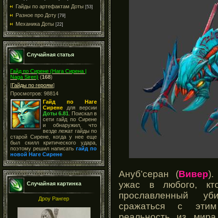
Гайды по артефактам Доты
[53]
Разное про Доту
[79]
Механика Доты
[22]
Случайная статья
Гайд по Сирене (Нага Сирена |
Naga Siren)
(
168
)
[
Гайды по героям
]
Просмотров: 98814
Гайд по Наге
Сирене
для версии
Доты 6.81
. Поискал в
сети гайд по Сирене
и обнаружил, что
везде лежат гайды по
старой Сирене, когда у нее еще
был скилл критического удара,
поэтому решил написать
гайд по
новой Наге Сирене
Ануб’серан (
Вивер
)
ужас в любого, кт
Случайная картинка
прославленный уби
Дроу Рангер
сражаться с эти
реальность из мира