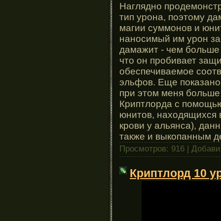
Наглядно продемонстр
тип урона, поэтому да
магии суммонов и юнит
наносимый им урон зав
дамажит - чем больше
что он пробивает защ
обеспечиваемое соотв
эльфов. Еще показано
при этом меня больше 
Криптлорда с помощью
юнитов, находящихся в
крови у альянса), дан
также и выкопанным д
Просмотров: 916 | Добав
Криптлорд 10 ур