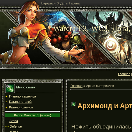
Варкрафт 3, Дота, Гарена
Warcraft 3, WC3, Дота,
Главная
Главная
»
Архив материалов
Меню сайта
Главная страница
Каталог статей
Архимонд и Арт
Каталог файлов
Карты Warcraft 3 (много)
---
Arena
Нежить объединилась
---
Defense
---
Melee