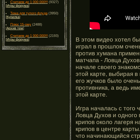
Считаем до 1 000 000!!!
(9327)
[
Игры форума
]
Тема для тупого флуда
(3950)
[
Курилка
]
Плюс 15-ому
(2488)
[
Архив тем
]
Считаем до 1 000 000!!!
(2193)
В этом видео хотел бы
[
Игры форума
]
играл в прошлом очен
против хумана примен
матчапа - Ловца Духов
начале своего знакомс
этой карте, выбирая в
его жучков было очень
противника, а ведь им
этой карте.
Игра началась с того 
Ловца Духов и одного 
крипов около лагеря н
крипов в центре карты
что начинающийся стро