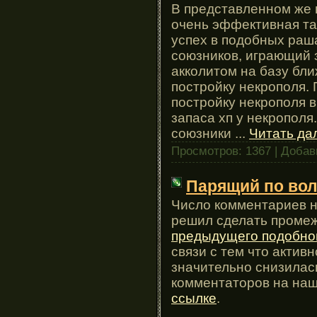
В представленном же 
очень эффективная та
успех в подобных раша
союзников, играющий 
акколитом на базу бли
постройку некрополя. 
постройку некрополя в
запаса хп у некрополя
союзники
...
Читать да
Просмотров: 1367 | Доба
Парящий по вол
Число комментариев н
решил сделать промеж
предыдущего подобно
связи с тем что акти
значительно снизилась
комментаторов на наш
ссылке
.