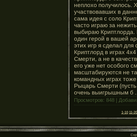
неплохо получилось. Х
участвовавших в данно
сама идея с соло Кри
часто играю за нежить
выбираю Криптлорда. П
один герой в вашей ар
этих игр я сделал для
Криптлорд в играх 4х
Смерти, а не в качест
его уже нет особого с
масштабируются не так
командных играх тоже 
Рыцарь Смерти (пусть 
очень выигрышным б
.
Просмотров: 848 | Добав
1-10
11-2
Cop