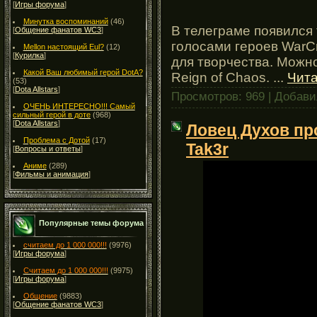
[
Игры форума
]
Минутка воспоминаний
(46)
В телеграме появился 
[
Общение фанатов WC3
]
голосами героев WarC
Mellon настоящий Eul?
(12)
[
Курилка
]
для творчества. Можн
Какой Ваш любимый герой DotA?
Reign of Chaos.
...
Чита
(53)
[
Dota Allstars
]
Просмотров: 969 | Добав
ОЧЕНЬ ИНТЕРЕСНО!!! Самый
сильный герой в доте
(968)
[
Dota Allstars
]
Ловец Духов пр
Проблема с Дотой
(17)
Tak3r
[
Вопросы и ответы
]
Аниме
(289)
[
Фильмы и анимация
]
Популярные темы форума
считаем до 1 000 000!!!
(9976)
[
Игры форума
]
Считаем до 1 000 000!!!
(9975)
[
Игры форума
]
Общение
(9883)
[
Общение фанатов WC3
]