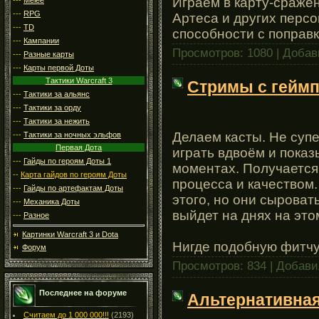
Играем в карту-сражен
---
RPG
Артеса и других перс
---
TD
способности с поправ
---
Кампании
Просмотров: 1080 | Доба
---
Разные карты
---
Карты первой Доты
Тактики Warcraft 3
Стримы с геймп
---
Тактики за альянс
---
Тактики за орду
---
Тактики за нежить
Делаем касты. Не супе
---
Тактики за ночных эльфов
Первая Дота
играть вдвоём и показ
---
Гайды по героям Доты 1
моментах. Получается
--
Карта гайдов по героям Доты
процесса и качеством.
---
Гайды по артефактам Доты
этого, но они сыроват
---
Механика Доты
выйдет на днях на это
---
Разное
Картинки Warcraft 3 и Dota
Нигде подобную фитчу 
Форум
Просмотров: 834 | Добав
Последнее на форуме
Альтернативна
Считаем до 1 000 000!!!
(2193)