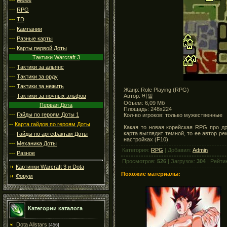
---
RPG
---
TD
---
Кампании
---
Разные карты
---
Карты первой Доты
Тактики Warcraft 3
---
Тактики за альянс
---
Тактики за орду
---
Тактики за нежить
Жанр: Role Playing (RPG)
Автор: 비밀
---
Тактики за ночных эльфов
Объем: 6,09 Мб
Первая Дота
Площадь: 248x224
---
Гайды по героям Доты 1
Кол-во игроков: только мужественные
--
Карта гайдов по героям Доты
Какая то новая корейская RPG про др
карта выглядит темной, то ее автор р
---
Гайды по артефактам Доты
настройках (F10).
---
Механика Доты
Категория:
RPG
| Добавил:
Admin
---
Разное
Просмотров:
526
| Загрузок:
304
| Рейти
Картинки Warcraft 3 и Dota
Похожие материалы:
Форум
Категории каталога
Dota Allstars
[456]