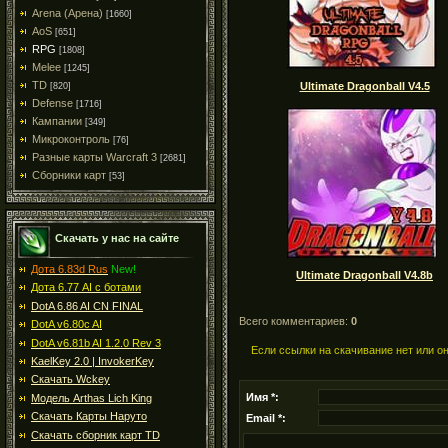
Arena (Арена)
[1660]
AoS
[651]
RPG
[1808]
Melee
[1245]
TD
Ultimate Dragonball V4.5
[820]
Defense
[1716]
Кампании
[349]
Микроконтроль
[76]
Разные карты Warcraft 3
[2681]
Сборники карт
[53]
Скачать у нас на сайте
Дота 6.83d Rus
New!
Ultimate Dragonball V4.8b
Дота 6.77 AI с ботами
DotA 6.86 AI CN FINAL
Всего комментариев:
0
DotA v6.80c AI
DotA v6.81b AI 1.2.0 Rev 3
Если ссылки на скачивание нет или о
KaelKey 2.0 | InvokerKey
Скачать Wckey
Имя *:
Модель Arthas Lich King
Скачать Карты Наруто
Email *:
Скачать сборник карт TD