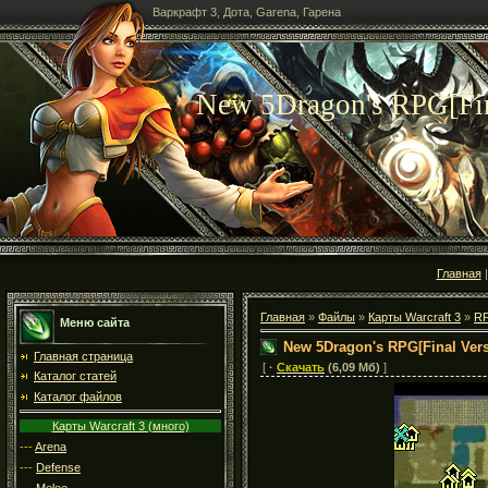
Варкрафт 3, Дота, Garena, Гарена
New 5Dragon's RPG[Fin
Главная
Главная
»
Файлы
»
Карты Warcraft 3
»
R
Меню сайта
New 5Dragon's RPG[Final Vers
Главная страница
[
·
Скачать
(6,09 Мб)
]
Каталог статей
Каталог файлов
Карты Warcraft 3 (много)
---
Arena
---
Defense
---
Melee