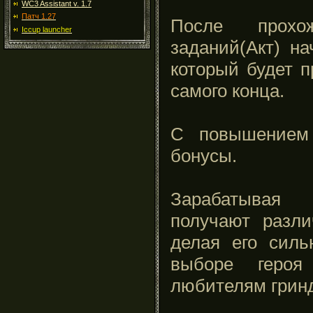
WC3 Assistant v. 1.7
Патч 1.27
После прохо
Iccup launcher
заданий(Акт) на
который будет п
самого конца.
С повышением 
бонусы.
Зарабатывая 
получают разл
делая его силь
выборе героя
любителям гринд