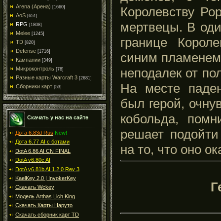
Arena (Арена)
Королевству Ро
[1660]
AoS
[651]
мертвецы. В оди
RPG
[1808]
Melee
[1245]
границе Короле
TD
[820]
Defense
[1716]
синим пламенем,
Кампании
[349]
неподалек от по
Микроконтроль
[76]
Разные карты Warcraft 3
[2681]
На месте паден
Сборники карт
[53]
был герой, очну
кобольда, пом
Скачать у нас на сайте
решает подойти
Дота 6.83d Rus
New!
Дота 6.77 AI с ботами
на то, что оно о
DotA 6.86 AI CN FINAL
DotA v6.80c AI
DotA v6.81b AI 1.2.0 Rev 3
KaelKey 2.0 | InvokerKey
Г
Скачать Wckey
Модель Arthas Lich King
Скачать Карты Наруто
Скачать сборник карт TD