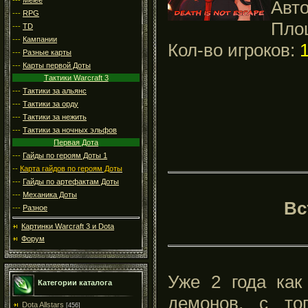
Авт
---
RPG
Пло
---
TD
---
Кампании
Кол-во игроков:
---
Разные карты
---
Карты первой Доты
Тактики Warcraft 3
---
Тактики за альянс
---
Тактики за орду
---
Тактики за нежить
---
Тактики за ночных эльфов
Первая Дота
---
Гайды по героям Доты 1
--
Карта гайдов по героям Доты
---
Гайды по артефактам Доты
---
Механика Доты
Вс
---
Разное
Картинки Warcraft 3 и Dota
Форум
Уже 2 года как
Категории каталога
демонов, с то
Dota Allstars
[456]