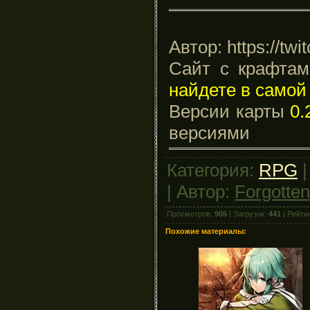
Автор: https://twit
Сайт с крафтам
найдете в самой
Версии карты
0.
версиями
Категория:
RPG
|
| Автор:
Forgotte
Просмотров:
905
| Загрузок:
441
| Рейти
Похожие материалы: