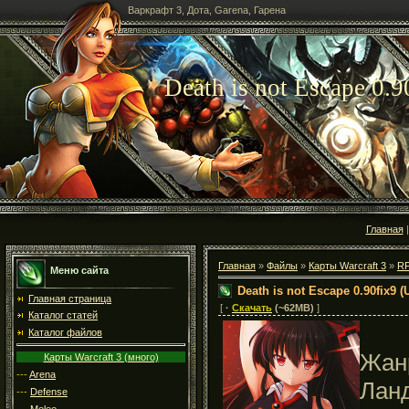
Варкрафт 3, Дота, Garena, Гарена
Death is not Escape 0.
Главная
Главная
»
Файлы
»
Карты Warcraft 3
»
R
Меню сайта
Death is not Escape 0.90fix9 (
Главная страница
[
·
Скачать
(~62MB)
]
Каталог статей
Каталог файлов
Жан
Карты Warcraft 3 (много)
---
Arena
Лан
---
Defense
---
Melee