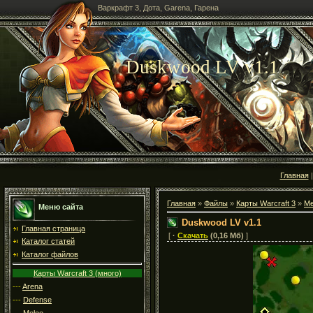
Варкрафт 3, Дота, Garena, Гарена
Duskwood LV v1.1
Главная
Главная
»
Файлы
»
Карты Warcraft 3
»
Me
Меню сайта
Duskwood LV v1.1
Главная страница
[
·
Скачать
(0,16 Мб)
]
Каталог статей
Каталог файлов
Карты Warcraft 3 (много)
---
Arena
---
Defense
---
Melee