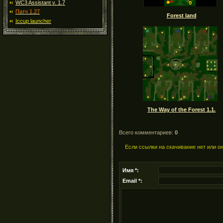
WC3 Assistant v. 1.7
Патч 1.27
Forest land
Iccup launcher
The Way of the Forest 1.1.
Всего комментариев:
0
Если ссылки на скачивание нет или о
Имя *:
Email *: