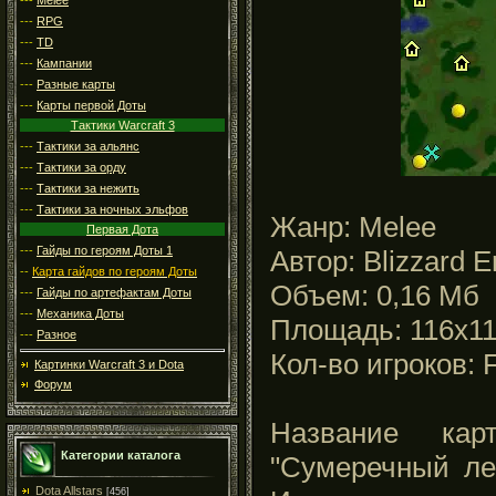
---
RPG
---
TD
---
Кампании
---
Разные карты
---
Карты первой Доты
Тактики Warcraft 3
---
Тактики за альянс
---
Тактики за орду
---
Тактики за нежить
---
Тактики за ночных эльфов
Жанр: Melee
Первая Дота
---
Гайды по героям Доты 1
Автор: Blizzard E
--
Карта гайдов по героям Доты
Объем: 0,16 Мб
---
Гайды по артефактам Доты
---
Механика Доты
Площадь: 116x1
---
Разное
Кол-во игроков: 
Картинки Warcraft 3 и Dota
Форум
Название кар
Категории каталога
"Сумеречный ле
Dota Allstars
[456]