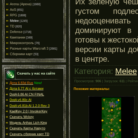
Их зеленую чеш
Arena (Арена)
[1660]
густом подл
AoS
[651]
RPG
[1808]
недооцениват
Melee
[1245]
TD
[820]
доминируют в э
Defense
[1716]
готовы к жестоко
Кампании
[349]
Микроконтроль
[76]
версии карты до
Разные карты Warcraft 3
[2681]
Сборники карт
[53]
в центре.
Категория:
Melee
Скачать у нас на сайте
Просмотров:
906
| Загрузок:
611
| Рейти
Дота 6.83d Rus
New!
Дота 6.77 AI с ботами
Похожие материалы:
DotA 6.86 AI CN FINAL
DotA v6.80c AI
DotA v6.81b AI 1.2.0 Rev 3
KaelKey 2.0 | InvokerKey
Скачать Wckey
Модель Arthas Lich King
Скачать Карты Наруто
Скачать сборник карт TD