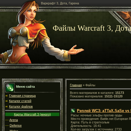
Варкрафт 3, Дота, Гарена
Файлы Warcraft 3, Дота
Главная
» Файлы
Меню сайта
Всего материалов в каталоге:
15173
Главная страница
Показано материалов:
15111-15120
Каталог статей
Каталог файлов
Реплей WC3: aTTaX.SaSe vs
Карты Warcraft 3 (много)
Расы: ночные эльфы против орды
Место проведения:
Battle.net European R
---
Arena
Карта: Путь в стратхольм
---
Defense
Длительность: 16:41
Кол-во загрузок с источника: 2733
---
Melee