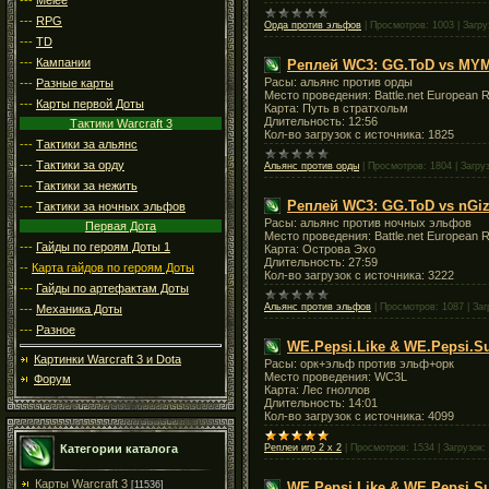
---
RPG
Орда против эльфов
|
Просмотров:
1003
|
Загру
---
TD
---
Кампании
Реплей WC3: GG.ToD vs MY
Расы: альянс против орды
---
Разные карты
Место проведения:
Battle.net European R
---
Карты первой Доты
Карта: Путь в стратхольм
Длительность: 12:56
Тактики Warcraft 3
Кол-во загрузок с источника: 1825
---
Тактики за альянс
---
Тактики за орду
Альянс против орды
|
Просмотров:
1804
|
Загруз
---
Тактики за нежить
Реплей WC3: GG.ToD vs nGiz
---
Тактики за ночных эльфов
Расы: альянс против ночных эльфов
Первая Дота
Место проведения:
Battle.net European R
---
Гайды по героям Доты 1
Карта: Острова Эхо
Длительность: 27:59
--
Карта гайдов по героям Доты
Кол-во загрузок с источника: 3222
---
Гайды по артефактам Доты
Альянс против эльфов
|
Просмотров:
1087
|
Заг
---
Механика Доты
---
Разное
WE.Pepsi.Like & WE.Pepsi.
Картинки Warcraft 3 и Dota
Расы: орк+эльф против эльф+орк
Место проведения: WC3L
Форум
Карта: Лес гноллов
Длительность: 14:01
Кол-во загрузок с источника: 4099
Категории каталога
Реплеи игр 2 х 2
|
Просмотров:
1534
|
Загрузок:
Карты Warcraft 3
[11536]
WE.Pepsi.Like & WE.Pepsi.