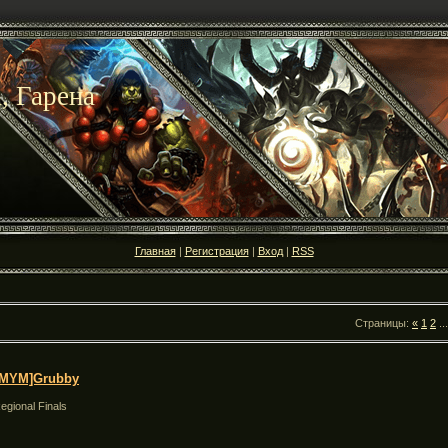
, Гарена
Главная
|
Регистрация
|
Вход
|
RSS
Страницы:
«
1
2
...
 MYM]Grubby
egional Finals