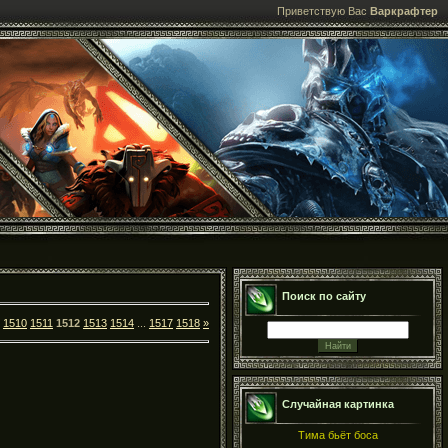
Приветствую Вас
Варкрафтер
Поиск по сайту
1510
1511
1512
1513
1514
...
1517
1518
»
Случайная картинка
Тима бьёт боса