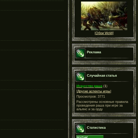
[
Обои WoW
]
Реклама
Случайная статья
Искусство раша
(
1
)
[
Другие аспекты игры
]
Просмотров: 3771
Рассмотрены основные правила
проведения раша при игре за
альянс и за орду
Статистика