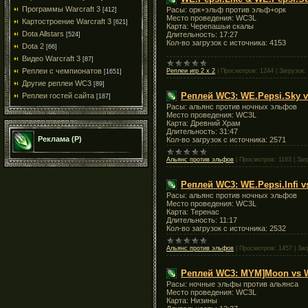
Программы Warcraft 3
Расы: орк+эльф против эльф+орк
[412]
Место проведения: WC3L
Картостроение Warcraft 3
[621]
Карта: Черепашьи скалы
Dota Allstars
Длительность: 17:27
[524]
Кол-во загрузок с источника: 4153
Dota 2
[66]
Видео Warcraft 3
[87]
Реплеи с чемпионатов
Реплеи игр 2 х 2
|
Просмотров:
1244
|
Загрузок:
[1651]
Другие реплеи WC3
[89]
Реплей WC3: WE.Pepsi.Sky 
Реплеи гостей сайта
[187]
Расы: альянс против ночных эльфов
Место проведения: WC3L
Карта: Древний Храм
Длительность: 31:47
Реклама (Р)
Кол-во загрузок с источника: 2571
Альянс против эльфов
|
Просмотров:
1163
|
Заг
Реплей WC3: WE.Pepsi.Infi 
Расы: альянс против ночных эльфов
Место проведения: WC3L
Карта: Теренас
Длительность: 11:17
Кол-во загрузок с источника: 2532
Альянс против эльфов
|
Просмотров:
1457
|
Заг
Реплей WC3: MYM]Moon vs WE
Расы: ночные эльфы против альянса
Место проведения: WC3L
Карта: Низины